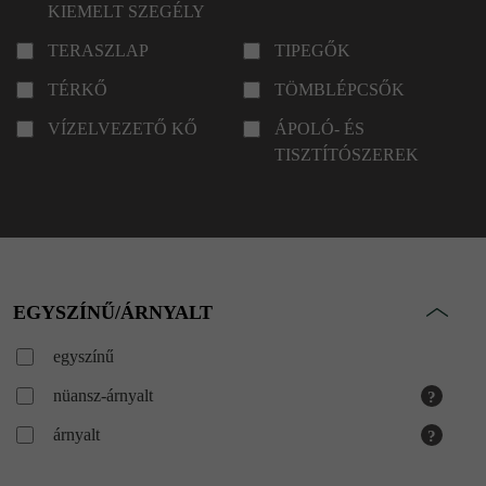
KIEMELT SZEGÉLY
TERASZLAP
TIPEGŐK
TÉRKŐ
TÖMBLÉPCSŐK
VÍZELVEZETŐ KŐ
ÁPOLÓ- ÉS
TISZTÍTÓSZEREK
EGYSZÍNŰ/ÁRNYALT
egyszínű
nüansz-árnyalt
?
árnyalt
?