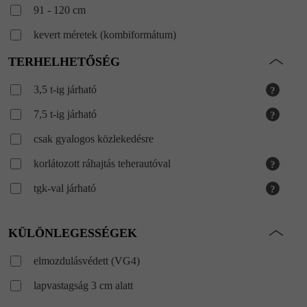
91 - 120 cm
kevert méretek (kombiformátum)
kevert méretek (kombiformátum)
TERHELHETŐSÉG
3,5 t-ig járható
?
7,5 t-ig járható
?
csak gyalogos közlekedésre
korlátozott ráhajtás teherautóval
?
tgk-val járható
?
KÜLÖNLEGESSÉGEK
elmozdulásvédett (VG4)
lapvastagság 3 cm alatt