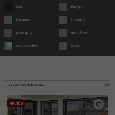
dark
flat grey
havanna
karamell
pearl grey
rosé silver
stainless steel
taupe
white
agyagbarna
antracit
antracit árnyalt
borostyánkő
bazalt árnyalt
árnyalt
elefántcsont
elefántcsont árnyalt
AKCIÓS
ezüstszürke
ezüstszürke árnyalt
nüansz-árnyalt