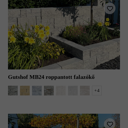
Gutshof MB24 roppantott falazókő
+
4