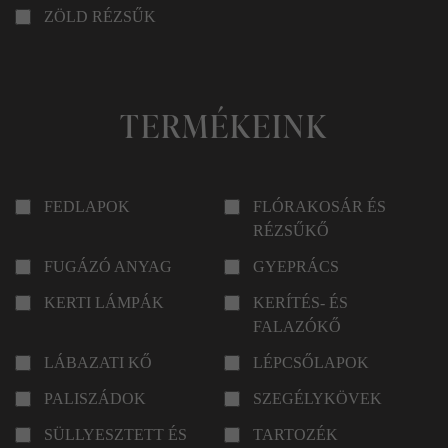
ZÖLD RÉZSŰK
TERMÉKEINK
FEDLAPOK
FLÓRAKOSÁR ÉS
RÉZSŰKŐ
FUGÁZÓ ANYAG
GYEPRÁCS
KERTI LÁMPÁK
KERÍTÉS- ÉS
FALAZÓKŐ
LÁBAZATI KŐ
LÉPCSŐLAPOK
PALISZÁDOK
SZEGÉLYKÖVEK
SÜLLYESZTETT ÉS
TARTOZÉK