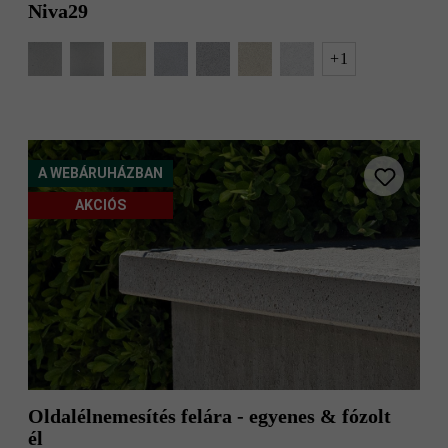
Niva29
+
1
A WEBÁRUHÁZBAN
AKCIÓS
Oldalélnemesítés felára - egyenes & fózolt
él