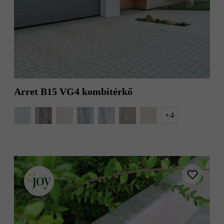
Arret B15 VG4 kombitérkő
+
4