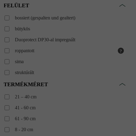
FELÜLET
bossiert (gespalten und gealtert)
bütykös
Duoprotect DP30-al impregnált
roppantott
?
sima
struktúrált
szemcseszórt és gyémántcsiszolt
TERMÉKMÉRET
szemcseszórt és gyémántcsiszolt
21 – 40 cm
öregbített
?
41 - 60 cm
61 - 90 cm
8 - 20 cm