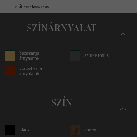
időtlen/klasszikus
mediterrán/vidéki ház
SZÍNÁRNYALAT
modern
modern
bézs/sárga
szürke tónus
árnyalatok
vörös/barna
árnyalatok
SZÍN
black
corten