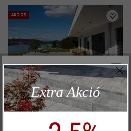
AKCIÓS
Aktív
Műszakilag és működéshez szükséges
Inaktív
Marketing
Dots
Extra Akció
Inaktív
Elemzés
Inaktív
Kényelem (weboldal működése)
Inaktív
Kényelem (Google Térkép)