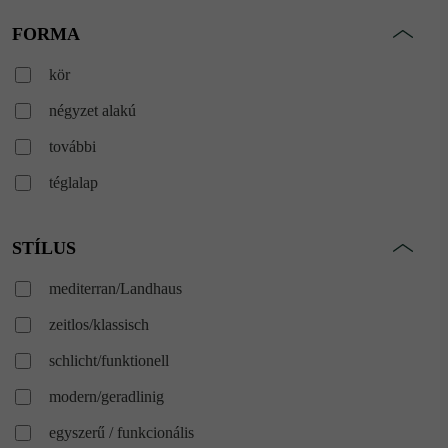
FORMA
kör
négyzet alakú
további
téglalap
STÍLUS
mediterran/Landhaus
zeitlos/klassisch
schlicht/funktionell
modern/geradlinig
egyszerű / funkcionális