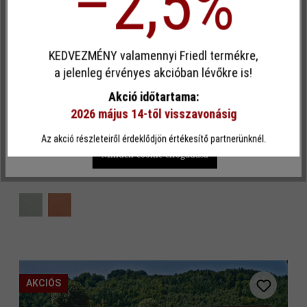
–2,5%
Egyéni cookie elfogadása
KEDVEZMÉNY valamennyi Friedl termékre,
Ez a webhely cookie-kat használ, hogy a lehető legjobb
a jelenleg érvényes akcióban lévőkre is!
funkcionalitást kínálja Önnek...
További információ
.
Akció időtartama:
2026 május 14-től visszavonásig
Egyéni beállítások
Csak funkcionális cookie elfogadása
Az akció részleteiről érdeklődjön értékesítő partnerünknél.
Minden cookie elfogadása
Hullámkő
AKCIÓS