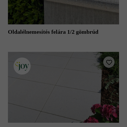
kristály
platina közép -
platina sötét
kristály
szemcseszórt
platina világos
platina árnyalt
Oldalélnemesítés felára 1/2 gömbrúd
porfír árnyalt
szürke
taupe nüansz-
taupe árnyalt
árnyalt
terrakotta árnyalt
téglavörös
vanília
vanília árnyalt
vulkán árnyalt
átlátszó
ófehér