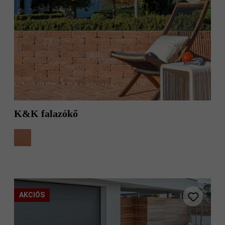
K&K falazókő
AKCIÓS