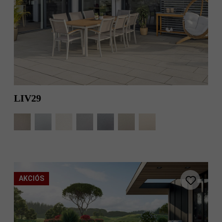
fahéj árnyalt
fehér-fekete
gránit
gránit árnyalt
gránitszürke
gyöngyszürke
árnyalt
hamu
homokkő árnyalt
LIV29
homoksárga
homoksárga
árnyalt
jégszürke árnyalt
kagylómész
kavics
kavics árnyalt
AKCIÓS
krém
krém árnyalt
kréta
kvarcit