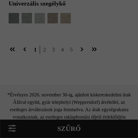
Univerzális szegélykő
Oldal
Oldal
Oldal
Oldal
Oldal
1
2
3
4
5
*Érvényes 2026. november 30-ig, ajánlott kiskereskedelmi árak
Áfával együtt, gyár telephelyi (Weppersdorf) átvétellel, az
esetleges árváltozások joga fenntartva. Az árak egységrakatra
vonatkoznak, az esetleges raklapbontási díjról érdeklődjön
kereskedőinknél. Az akciós árak csak a legkésőbb az akció
SZŰRŐ
utolsó napjáig Weppersdorfból elszállított termékekre