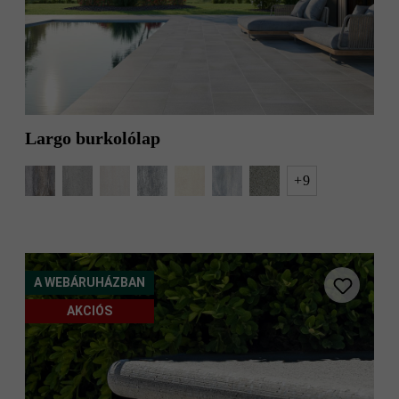
kvarcit árnyalt
köd
kőszürke árnyalt
mokka árnyalt
mészkő nüansz-
mák
árnyalt
Largo burkolólap
mészkő árnyalt
natúr
+
9
nemeszúzalék
nemeszúzalék
antracit
fehér–fekete
nemeszúzalék
nemeszúzalékos
gránitszürke
gránit-fekete
A WEBÁRUHÁZBAN
nemeszúzalékos
nemeszúzalékos
gyöngyszürke-
krém-fekete
AKCIÓS
fekete
nemeszúzalékos
palaszürke árnyalt
ófehér-fekete
platina közép -
platina közép