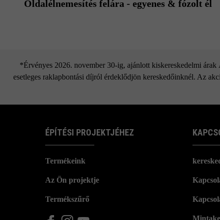
Oldalélnemesítés felára - egyenes & fózolt él
*Érvényes 2026. november 30-ig, ajánlott kiskereskedelmi árak Áf
esetleges raklapbontási díjról érdeklődjön kereskedőinknél. Az akci
ÉPÍTÉSI PROJEKTJÉHEZ
KAPCS
Termékeink
kereske
Az Ön projektje
Kapcsola
Termékszűrő
Kapcsol
Mintake