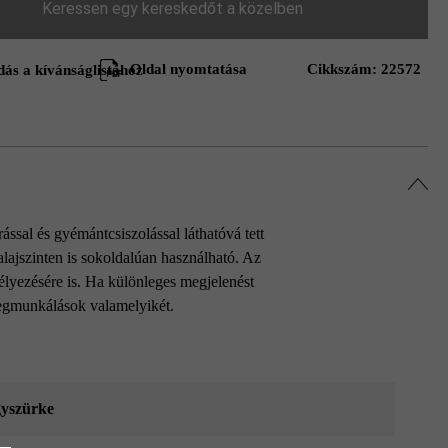
Keressen egy kereskedőt a közelben
Oldal nyomtatása
Cikkszám:
22572
ás a kívánságlistához
ssal és gyémántcsiszolással láthatóvá tett
lajszinten is sokoldalúan használható. Az
élyezésére is. Ha különleges megjelenést
tmegmunkálások valamelyikét.
yszürke