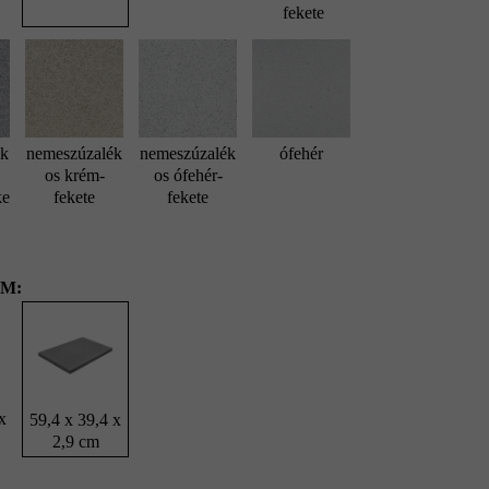
fekete
ék
nemeszúzalék
nemeszúzalék
ófehér
os krém-
os ófehér-
ke
fekete
fekete
M:
x
59,4 x 39,4 x
2,9 cm