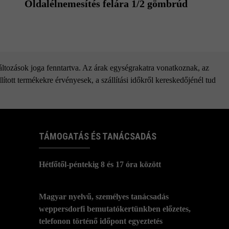
Oldalélnemesítés felára 1/2 gömbrúd
változások joga fenntartva. Az árak egységrakatra vonatkoznak, az
ított termékekre érvényesek, a szállítási időkről kereskedőjénél tud
TÁMOGATÁS ÉS TANÁCSADÁS
Hétfőtől-péntekig 8 és 17 óra között
Magyar nyelvű, személyes tanácsadás
weppersdorfi bemutatókertünkben előzetes,
telefonon történő időpont egyeztetés