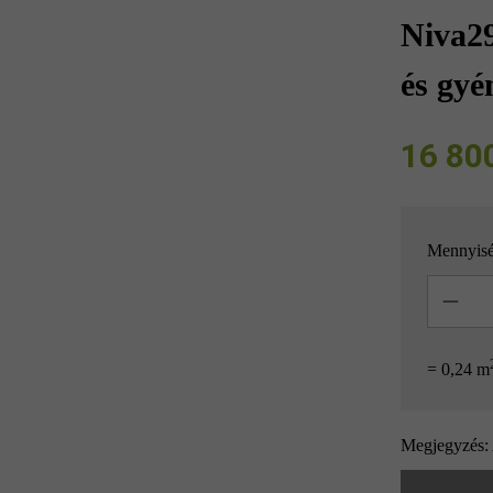
Niva29
és gyé
16 800 
Mennyis
Mennyisé
= 0,24 m
Megjegyzés: 