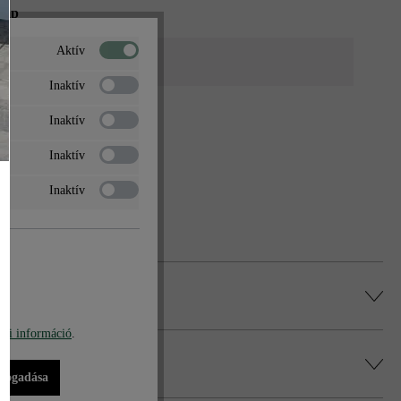
zlap
Aktív
 formátum
Inaktív
Inaktív
Inaktív
Inaktív
bi információ
.
lfogadása