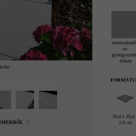
nemeszúzal
os
gyöngyszür
-fekete
 krém
FORMÁTU
39,4 x 39,4 
ERMÉKRŐL
2,9 cm