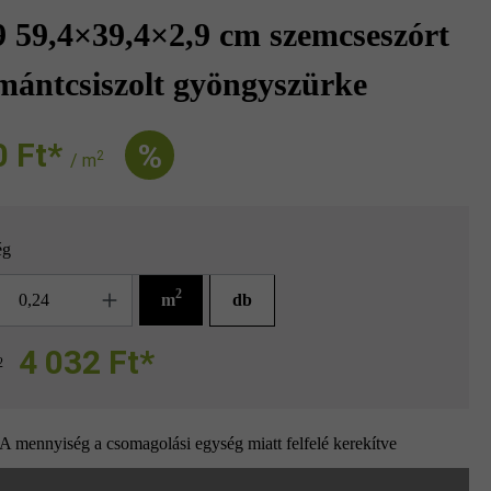
 59,4×39,4×2,9 cm szemcseszórt
mántcsiszolt gyöngyszürke
Ft‎‎‎*
%
2
/ m
ég
g
2
m
db
4 032 Ft*
2
A mennyiség a csomagolási egység miatt felfelé kerekítve