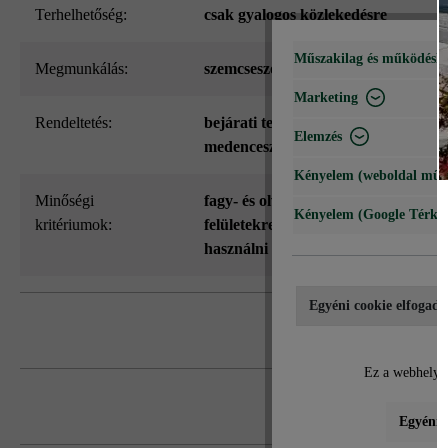
Terhelhetőség:
csak gyalogos közlekedésre
Műszakilag és működéshe
megmunkálás:
szemcseszórt és gyémántcsiszolt
Marketing
Rendeltetés:
bejárati területek
, járdák
, lépcsők é
Elemzés
medenceszegélyezés
, terasz és balko
Kényelem (weboldal műk
Minőségi
fagy- és olvasztósó álló - csak cemen
Kényelem (Google Térké
kritériumok:
felületekre alkalmas jégoldó szereke
használni
Egyéni cookie elfogadá
Ez a webhely c
az összes formátum külön-külön szállí
A lap oldalfelülete látszóbeton-optikájú
Egyéni b
Különböző formátumok használata eseté