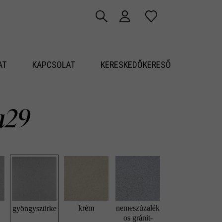
AT
KAPCSOLAT
KERESKEDŐKERESŐ
a29
krém
nemeszúzalék
gyöngyszürke
os gránit-