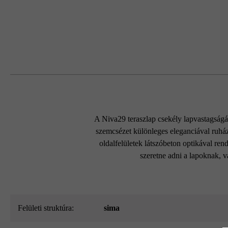
A Niva29 teraszlap csekély lapvastagságáv
szemcsézet különleges eleganciával ruház
oldalfelületek látszóbeton optikával re
szeretne adni a lapoknak, v
Felületi struktúra:
sima