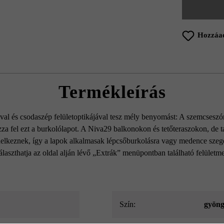
Hozzáad
Termékleírás
al és csodaszép felületoptikájával tesz mély benyomást: A szemcseszórá
za fel ezt a burkolólapot. A Niva29 balkonokon és tetőteraszokon, de ta
ndelkeznek, így a lapok alkalmasak lépcsőburkolásra vagy medence szeg
álaszthatja az oldal alján lévő „Extrák” menüpontban található felüle
Szín:
gyöng