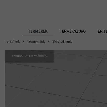
 fő tartalomra
TERMÉKEK
TERMÉKSZŰRŐ
ÉPÍT
Termékek
Termékeink
Teraszlapok
szimbolikus termékkép