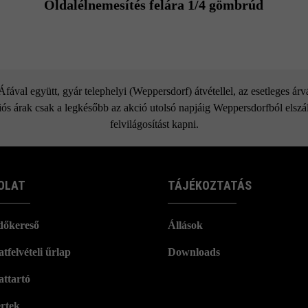
Oldalélnemesítés felára 1/4 gömbrúd
ával együtt, gyár telephelyi (Weppersdorf) átvétellel, az esetleges ár
ós árak csak a legkésőbb az akció utolsó napjáig Weppersdorfból elszáll
felvilágosítást kapni.
OLAT
TÁJÉKOZTATÁS
dőkereső
Állások
tfelvételi űrlap
Downloads
attartó
rtek