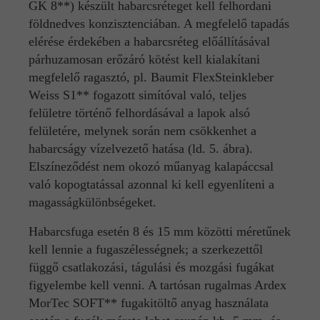
GK 8**) készült habarcsréteget kell felhordani
földnedves konzisztenciában. A megfelelő tapadás
elérése érdekében a habarcsréteg előállításával
párhuzamosan erőzáró kötést kell kialakítani
megfelelő ragasztó, pl. Baumit FlexSteinkleber
Weiss S1** fogazott simítóval való, teljes
felületre történő felhordásával a lapok alsó
felületére, melynek során nem csökkenhet a
habarcságy vízelvezető hatása (ld. 5. ábra).
Elszíneződést nem okozó műanyag kalapáccsal
való kopogtatással azonnal ki kell egyenlíteni a
magasságkülönbségeket.
Habarcsfuga esetén 8 és 15 mm közötti méretűnek
kell lennie a fugaszélességnek; a szerkezettől
függő csatlakozási, tágulási és mozgási fugákat
figyelembe kell venni. A tartósan rugalmas Ardex
MorTec SOFT** fugakitöltő anyag használata