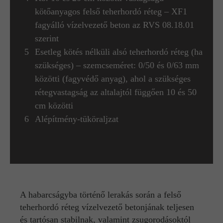
kötőanyagos felső teherhordó réteg – XF1
fagyálló vízelvezető beton az RVS 08.18.01
szerint
Esetleg kötés nélküli alsó teherhordó réteg (ha
szükséges) – szemcseméret: 0/50 és 0/63 mm
közötti (fagyvédő anyag), ahol a szükséges
rétegvastagság az altalajtól függően 10 és 50
cm közötti
Alépítmény-tüköraljzat
A habarcságyba történő lerakás során a felső
teherhordó réteg vízelvezető betonjának teljesen
és tartósan stabilnak, valamint zsugorodásoktól