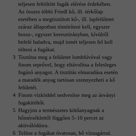
teljesen feltöltött fugák elérése érdekében.
Az összes többi Friedl kő, ill. térkőlap
esetében a megtisztított kő-, ill. lapfelületet
száraz állapotban tömöríteni kell, egyszer
hossz-, egyszer keresztirányban, kívülről
befelé haladva, majd ismét teljesen fel kell
tölteni a fugákat.
Tisztítsa meg a felületet lombfúvóval vagy
finom seprűvel, hogy eltávolítsa a felesleges
fugázó anyagot. A tisztítás elmaradása esetén
a maradék anyag tartósan szennyezheti a kő
felületét.
Finom vízköddel nedvesítse meg az ásványi
fugakitöltőt.
Hagyjon a természetes kötőanyagnak a
hőmérséklettől függően 5–10 percet az
aktiválódásra.
Telítse a fugákat óvatosan, bő vízsugárral.