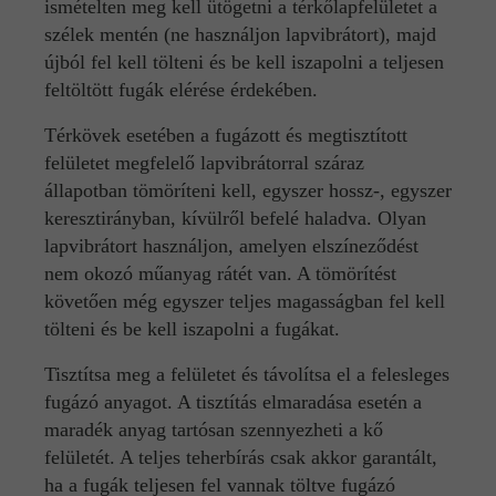
ismételten meg kell ütögetni a térkőlapfelületet a
szélek mentén (ne használjon lapvibrátort), majd
újból fel kell tölteni és be kell iszapolni a teljesen
feltöltött fugák elérése érdekében.
Térkövek esetében a fugázott és megtisztított
felületet megfelelő lapvibrátorral száraz
állapotban tömöríteni kell, egyszer hossz-, egyszer
keresztirányban, kívülről befelé haladva. Olyan
lapvibrátort használjon, amelyen elszíneződést
nem okozó műanyag rátét van. A tömörítést
követően még egyszer teljes magasságban fel kell
tölteni és be kell iszapolni a fugákat.
Tisztítsa meg a felületet és távolítsa el a felesleges
fugázó anyagot. A tisztítás elmaradása esetén a
maradék anyag tartósan szennyezheti a kő
felületét. A teljes teherbírás csak akkor garantált,
ha a fugák teljesen fel vannak töltve fugázó