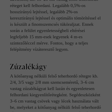
réteget kell felhordani. Legalább 0,5%-os
hosszirányú lejtéssel, legalább 2%-os
keresztirányú lejtéssel és optimális tömörítéssel el
is készült a finomszemcsés tüköraljzat. Ennek
során a felület egyenletességbeli eltérései
legfeljebb 15 mm-esek legyenek 4 m-es
szintezőléccel mérve. Fontos, hogy a teljes
felépítmény vízáteresztő legyen.
Zúzalékágy
A kötőanyag nélküli felső teherhordó rétegre kb.
2/4, 3/5 vagy 2/8 mm szemcseméretű, 3–6 cm
vastag zúzalékágyat kell lazán és egyenletesen
felhordani kiegyenlítőrétegként. Segédeszközként
3–6 cm vastag csövek vagy lécek használata vált
be, melyeket a kötőanyag nélküli felső teherhordó