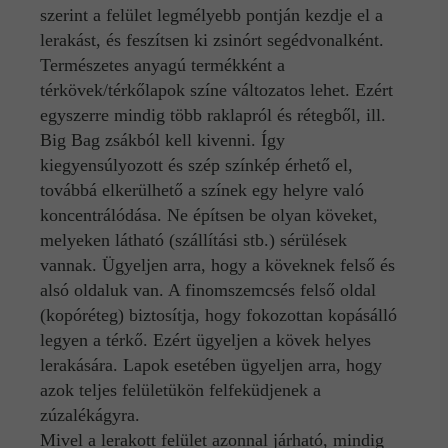
szerint a felület legmélyebb pontján kezdje el a
lerakást, és feszítsen ki zsinórt segédvonalként.
Természetes anyagú termékként a
térkövek/térkőlapok színe változatos lehet. Ezért
egyszerre mindig több raklapról és rétegből, ill.
Big Bag zsákból kell kivenni. Így
kiegyensúlyozott és szép színkép érhető el,
továbbá elkerülhető a színek egy helyre való
koncentrálódása. Ne építsen be olyan köveket,
melyeken látható (szállítási stb.) sérülések
vannak. Ügyeljen arra, hogy a köveknek felső és
alsó oldaluk van. A finomszemcsés felső oldal
(kopóréteg) biztosítja, hogy fokozottan kopásálló
legyen a térkő. Ezért ügyeljen a kövek helyes
lerakására. Lapok esetében ügyeljen arra, hogy
azok teljes felületükön felfeküdjenek a
zúzalékágyra.
Mivel a lerakott felület azonnal járható, mindig