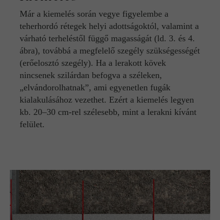
Már a kiemelés során vegye figyelembe a
teherhordó rétegek helyi adottságoktól, valamint a
várható terheléstől függő magasságát (ld. 3. és 4.
ábra), továbbá a megfelelő szegély szükségességét
(erőelosztó szegély). Ha a lerakott kövek
nincsenek szilárdan befogva a széleken,
„elvándorolhatnak”, ami egyenetlen fugák
kialakulásához vezethet. Ezért a kiemelés legyen
kb. 20–30 cm-rel szélesebb, mint a lerakni kívánt
felület.