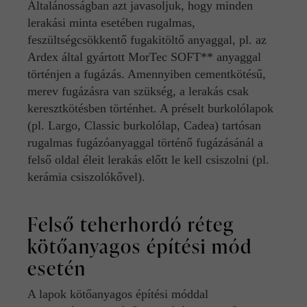
Általánosságban azt javasoljuk, hogy minden
lerakási minta esetében rugalmas,
feszültségcsökkentő fugakitöltő anyaggal, pl. az
Ardex által gyártott MorTec SOFT** anyaggal
történjen a fugázás. Amennyiben cementkötésű,
merev fugázásra van szükség, a lerakás csak
keresztkötésben történhet. A préselt burkolólapok
(pl. Largo, Classic burkolólap, Cadea) tartósan
rugalmas fugázóanyaggal történő fugázásánál a
felső oldal éleit lerakás előtt le kell csiszolni (pl.
kerámia csiszolókővel).
Felső teherhordó réteg
kötőanyagos építési mód
esetén
A lapok kötőanyagos építési móddal