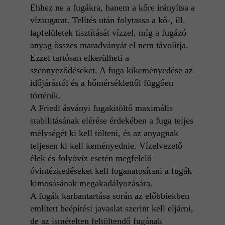
Ehhez ne a fugákra, hanem a kőre irányítsa a
vízsugarat. Telítés után folytassa a kő-, ill.
lapfelületek tisztítását vízzel, míg a fugázó
anyag összes maradványát el nem távolítja.
Ezzel tartósan elkerülheti a
szennyeződéseket. A fuga kikeményedése az
időjárástól és a hőmérséklettől függően
történik.
A Friedl ásványi fugakitöltő maximális
stabilitásának elérése érdekében a fuga teljes
mélységét ki kell tölteni, és az anyagnak
teljesen ki kell keményednie. Vízelvezető
élek és folyóvíz esetén megfelelő
óvintézkedéseket kell foganatosítani a fugák
kimosásának megakadályozására.
A fugák karbantartása során az előbbiekben
említett beépítési javaslat szerint kell eljárni,
de az ismételten feltöltendő fugának