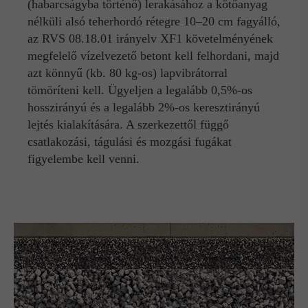
(habarcságyba történő) lerakásához a kötőanyag
nélküli alsó teherhordó rétegre 10–20 cm fagyálló,
az RVS 08.18.01 irányelv XF1 követelményének
megfelelő vízelvezető betont kell felhordani, majd
azt könnyű (kb. 80 kg-os) lapvibrátorral
tömöríteni kell. Ügyeljen a legalább 0,5%-os
hosszirányú és a legalább 2%-os keresztirányú
lejtés kialakítására. A szerkezettől függő
csatlakozási, tágulási és mozgási fugákat
figyelembe kell venni.