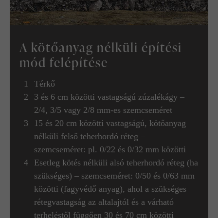
A kötőanyag nélküli építési
mód felépítése
Térkő
3 és 6 cm közötti vastagságú zúzalékágy –
2/4, 3/5 vagy 2/8 mm-es szemcseméret
15 és 20 cm közötti vastagságú, kötőanyag
nélküli felső teherhordó réteg –
szemcseméret: pl. 0/22 és 0/32 mm közötti
Esetleg kötés nélküli alsó teherhordó réteg (ha
szükséges) – szemcseméret: 0/50 és 0/63 mm
közötti (fagyvédő anyag), ahol a szükséges
rétegvastagság az altalajtól és a várható
terheléstől függően 30 és 70 cm közötti