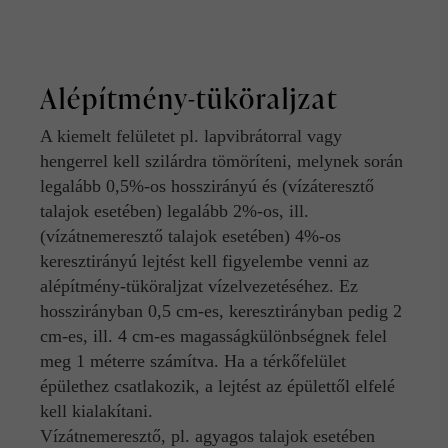
Alépítmény-tüköraljzat
A kiemelt felületet pl. lapvibrátorral vagy
hengerrel kell szilárdra tömöríteni, melynek során
legalább 0,5%-os hosszirányú és (vízáteresztő
talajok esetében) legalább 2%-os, ill.
(vízátnemeresztő talajok esetében) 4%-os
keresztirányú lejtést kell figyelembe venni az
alépítmény-tüköraljzat vízelvezetéséhez. Ez
hosszirányban 0,5 cm-es, keresztirányban pedig 2
cm-es, ill. 4 cm-es magasságkülönbségnek felel
meg 1 méterre számítva. Ha a térkőfelület
épülethez csatlakozik, a lejtést az épülettől elfelé
kell kialakítani.
Vízátnemeresztő, pl. agyagos talajok esetében