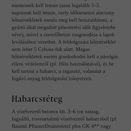
mentesnek kell lennie (azaz legalább 3–5
naposnak kell lennie, mely időtartamot alacsony
hőmérsékletek esetén meg kell hosszabbítani, a
gyártó által megadott pihentetési időt figyelembe
véve), mivel a szerelőbeton zsugorodása a lapok
leválásához vezethet. A feldolgozási hőmérséklet
nem lehet 5 Celsius-fok alatt. Magas
hőmérsékletek esetén gondoskodni kell a párolgás
elleni védelemről (pl. fólia használatával), és be
kell tartani a habarcs, a ragasztó, valamint a
fugázó anyag feldolgozási irányelveit.
Habarcsréteg
A vízelvezető betonra kb. 3–6 cm vastag,
fagyálló, trasstartalmú vízelvezető habarcsból (pl.
Baumit PflasterDrainmörtel plus GK 4** vagy