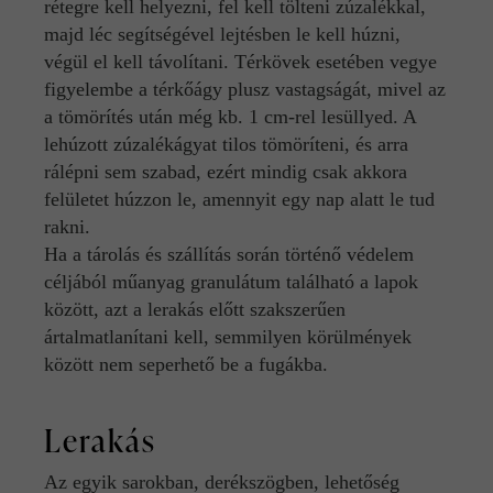
rétegre kell helyezni, fel kell tölteni zúzalékkal,
majd léc segítségével lejtésben le kell húzni,
végül el kell távolítani. Térkövek esetében vegye
figyelembe a térkőágy plusz vastagságát, mivel az
a tömörítés után még kb. 1 cm-rel lesüllyed. A
lehúzott zúzalékágyat tilos tömöríteni, és arra
rálépni sem szabad, ezért mindig csak akkora
felületet húzzon le, amennyit egy nap alatt le tud
rakni.
Ha a tárolás és szállítás során történő védelem
céljából műanyag granulátum található a lapok
között, azt a lerakás előtt szakszerűen
ártalmatlanítani kell, semmilyen körülmények
között nem seperhető be a fugákba.
Lerakás
Az egyik sarokban, derékszögben, lehetőség