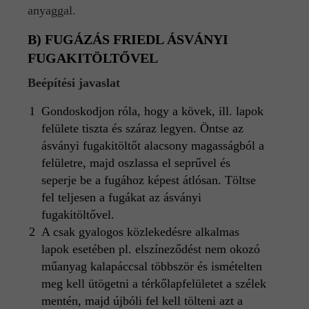
anyaggal.
B) FUGÁZÁS FRIEDL ÁSVÁNYI
FUGAKITÖLTŐVEL
Beépítési javaslat
Gondoskodjon róla, hogy a kövek, ill. lapok
felülete tiszta és száraz legyen. Öntse az
ásványi fugakitöltőt alacsony magasságból a
felületre, majd oszlassa el seprűvel és
seperje be a fugához képest átlósan. Töltse
fel teljesen a fugákat az ásványi
fugakitöltővel.
A csak gyalogos közlekedésre alkalmas
lapok esetében pl. elszíneződést nem okozó
műanyag kalapáccsal többször és ismételten
meg kell ütögetni a térkőlapfelületet a szélek
mentén, majd újbóli fel kell tölteni azt a