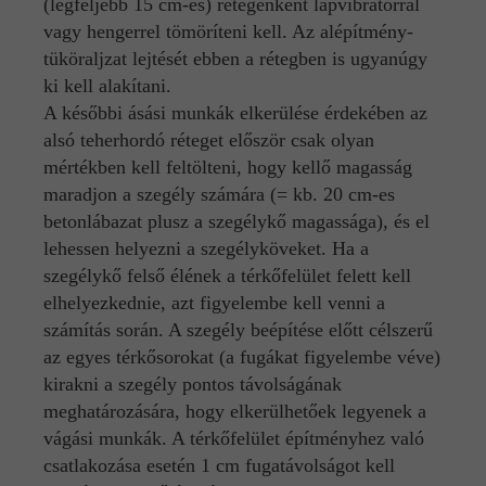
(legfeljebb 15 cm-es) rétegenként lapvibrátorral
vagy hengerrel tömöríteni kell. Az alépítmény-
tüköraljzat lejtését ebben a rétegben is ugyanúgy
ki kell alakítani.
A későbbi ásási munkák elkerülése érdekében az
alsó teherhordó réteget először csak olyan
mértékben kell feltölteni, hogy kellő magasság
maradjon a szegély számára (= kb. 20 cm-es
betonlábazat plusz a szegélykő magassága), és el
lehessen helyezni a szegélyköveket. Ha a
szegélykő felső élének a térkőfelület felett kell
elhelyezkednie, azt figyelembe kell venni a
számítás során. A szegély beépítése előtt célszerű
az egyes térkősorokat (a fugákat figyelembe véve)
kirakni a szegély pontos távolságának
meghatározására, hogy elkerülhetőek legyenek a
vágási munkák. A térkőfelület építményhez való
csatlakozása esetén 1 cm fugatávolságot kell