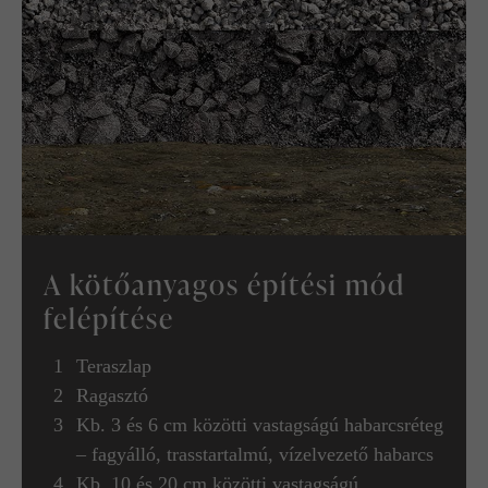
A kötőanyagos építési mód
felépítése
Teraszlap
Ragasztó
Kb. 3 és 6 cm közötti vastagságú habarcsréteg
– fagyálló, trasstartalmú, vízelvezető habarcs
Kb. 10 és 20 cm közötti vastagságú