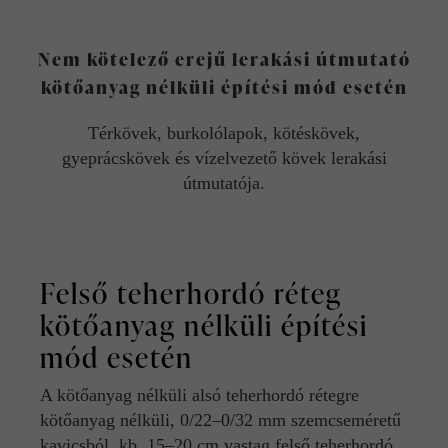
Nem kötelező erejű lerakási útmutató
kötőanyag nélküli építési mód esetén
Térkövek, burkolólapok, kötéskövek,
gyeprácskövek és vízelvezető kövek lerakási
útmutatója.
Felső teherhordó réteg
kötőanyag nélküli építési
mód esetén
A kötőanyag nélküli alsó teherhordó rétegre
kötőanyag nélküli, 0/22–0/32 mm szemcseméretű
kavicsból, kb. 15–20 cm vastag felső teherhordó