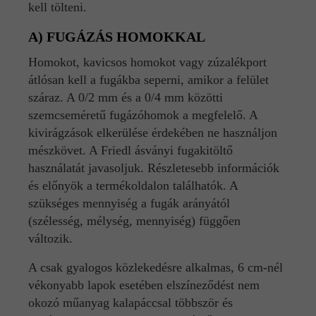
kell tölteni.
A) FUGÁZÁS HOMOKKAL
Homokot, kavicsos homokot vagy zúzalékport
átlósan kell a fugákba seperni, amikor a felület
száraz. A 0/2 mm és a 0/4 mm közötti
szemcseméretű fugázóhomok a megfelelő. A
kivirágzások elkerülése érdekében ne használjon
mészkövet. A Friedl ásványi fugakitöltő
használatát javasoljuk. Részletesebb információk
és előnyök a termékoldalon találhatók. A
szükséges mennyiség a fugák arányától
(szélesség, mélység, mennyiség) függően
változik.
A csak gyalogos közlekedésre alkalmas, 6 cm-nél
vékonyabb lapok esetében elszíneződést nem
okozó műanyag kalapáccsal többször és