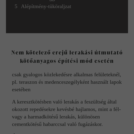
Alépítmény-tüköraljzat
Nem kötelező erejű lerakási útmutató
kötőanyagos építési mód esetén
csak gyalogos közlekedésre alkalmas felületeknél,
pl. teraszon és medenceszegélyként használt lapok
esetében
A keresztkötésben való lerakás a feszültség által
okozott repedésekre kevésbé hajlamos, mint a fél-
vagy a harmadkötésű lerakás, különösen
cementkötésű habarccsal való fugázáskor.