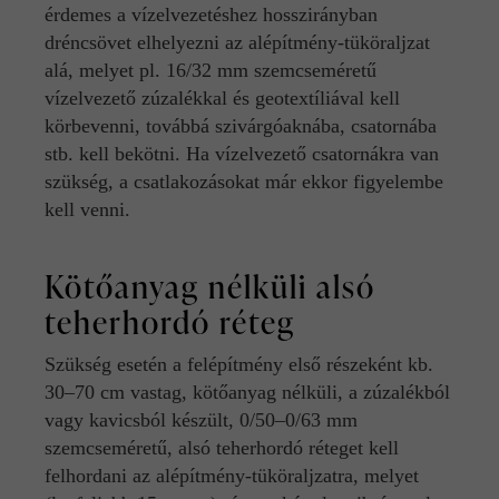
érdemes a vízelvezetéshez hosszirányban
dréncsövet elhelyezni az alépítmény-tüköraljzat
alá, melyet pl. 16/32 mm szemcseméretű
vízelvezető zúzalékkal és geotextíliával kell
körbevenni, továbbá szivárgóaknába, csatornába
stb. kell bekötni. Ha vízelvezető csatornákra van
szükség, a csatlakozásokat már ekkor figyelembe
kell venni.
Kötőanyag nélküli alsó
teherhordó réteg
Szükség esetén a felépítmény első részeként kb.
30–70 cm vastag, kötőanyag nélküli, a zúzalékból
vagy kavicsból készült, 0/50–0/63 mm
szemcseméretű, alsó teherhordó réteget kell
felhordani az alépítmény-tüköraljzatra, melyet