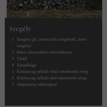
Szegély
Szegély (pl. univerzális szegélykő, kerti
szegély)
Hátsó támasztékos betonlábazat
Térkő
Zúzalékágy
Kötőanyag nélküli felső teherhordó réteg
Kötőanyag nélküli alsó teherhordó réteg
Alépítmény-tüköraljzat