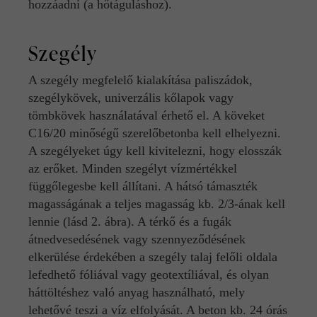
hozzáadni (a hőtáguláshoz).
Szegély
A szegély megfelelő kialakítása paliszádok,
szegélykövek, univerzális kőlapok vagy
tömbkövek használatával érhető el. A köveket
C16/20 minőségű szerelőbetonba kell elhelyezni.
A szegélyeket úgy kell kivitelezni, hogy elosszák
az erőket. Minden szegélyt vízmértékkel
függőlegesbe kell állítani. A hátsó támaszték
magasságának a teljes magasság kb. 2/3-ának kell
lennie (lásd 2. ábra). A térkő és a fugák
átnedvesedésének vagy szennyeződésének
elkerülése érdekében a szegély talaj felőli oldala
lefedhető fóliával vagy geotextíliával, és olyan
háttöltéshez való anyag használható, mely
lehetővé teszi a víz elfolyását. A beton kb. 24 órás