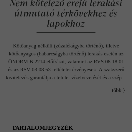
Nem kötelező erejű lerakási
útmutató térkövekhez és
lapokhoz
Kötőanyag nélküli (zúzalékágyba történő), illetve
kötőanyagos (habarcságyba történő) lerakás esetén az
ÖNORM B 2214 előírásai, valamint az RVS 08.18.01
és az RSV 03.08.63 feltételei érvényesek. A szakszerű
kivitelezés garantálja a felület vízelvezetését és a szép...
több
TARTALOMJEGYZÉK