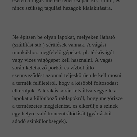
esetén a fugák mérete lehet csupán kb. 5 mm, és
nincs szükség tágulási hézagok kialakítására.
Ne építsen be olyan lapokat, melyeken látható
(szállítási stb.) sérülések vannak. A vágási
munkákhoz megfelelő gépeket, pl. térkővágót
vagy vizes vágógépet kell használni. A vágás
során keletkező porból és vízből álló
szennyeződést azonnal teljeskörűen le kell mosni
a termék felületéről, hogy a későbbi foltosodást
elkerüljük. A lerakás során felváltva vegye le a
lapokat a különböző raklapokról, hogy megőrizze
a természetes megjelenést, és elkerülje a színek
egy helyre való koncentrálódását (gyártásból
adódó színkülönbségek).