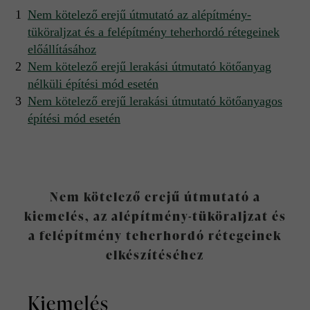
Nem kötelező erejű útmutató az alépítmény-
tüköraljzat és a felépítmény teherhordó rétegeinek
előállításához
Nem kötelező erejű lerakási útmutató kötőanyag
nélküli építési mód esetén
Nem kötelező erejű lerakási útmutató kötőanyagos
építési mód esetén
Nem kötelező erejű útmutató a
kiemelés, az alépítmény-tüköraljzat és
a felépítmény teherhordó rétegeinek
elkészítéséhez
Kiemelés