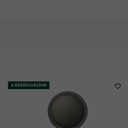
A WEBÁRUHÁZBAN
black
co
pearl grey
ros
átlátszó