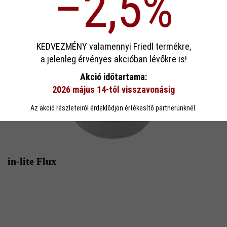
–2,5%
sa
A WEBÁRUHÁZBAN
KEDVEZMÉNY valamennyi Friedl termékre,
a jelenleg érvényes akcióban lévőkre is!
ookie-kat használ, hogy a lehető legjobb funkcionalitást kínálja Önnek...
Továb
Akció időtartama:
2026 május 14-től visszavonásig
eállítások
Csak funkcionális cookie elfogadása
Minden cookie e
Az akció részleteiről érdeklődjön értékesítő partnerünknél.
in-lite Flux