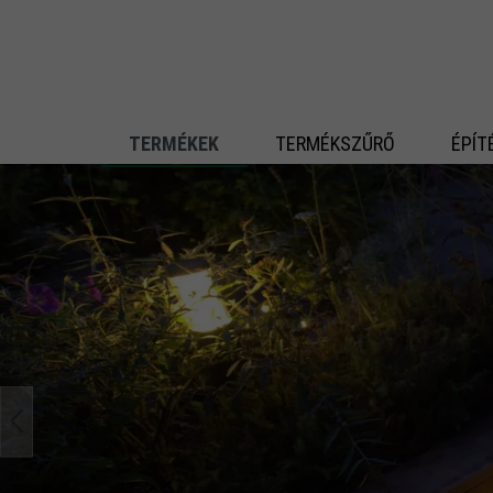
 fő tartalomra
TERMÉKEK
TERMÉKSZŰRŐ
ÉPÍT