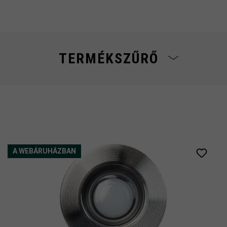
TERMÉKSZŰRŐ
SZÍN
A WEBÁRUHÁZBAN
rten
dark
é silver
stainless steel