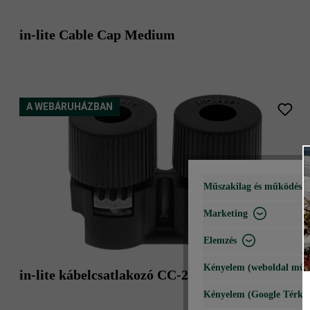
in-lite Cable Cap Medium
A WEBÁRUHÁZBAN
Műszakilag és működéshe
Marketing
Elemzés
Kényelem (weboldal műk
in-lite kábelcsatlakozó CC-2
Kényelem (Google Térké