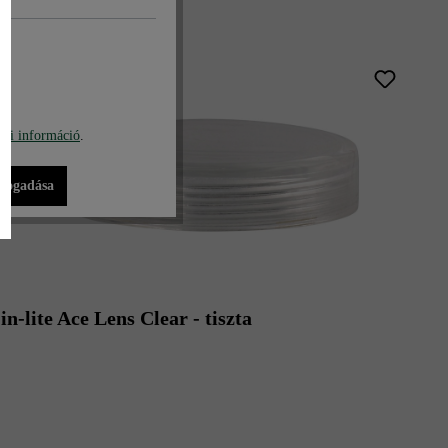
A WEBÁRUHÁZBAN
bi információ
.
lfogadása
in-lite Ace Lens Clear - tiszta