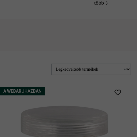
több
A WEBÁRUHÁZBAN
flat grey
white