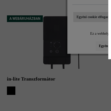
Egyéni cookie elfogadá
A WEBÁRUHÁZBAN
Ez a webhely c
Egyéni b
in-lite Transzformátor