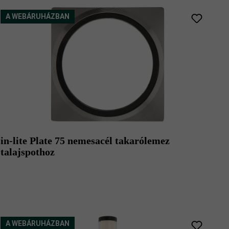
A WEBÁRUHÁZBAN
in-lite Plate 75 nemesacél takarólemez
talajspothoz
A WEBÁRUHÁZBAN