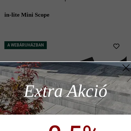
in-lite Mini Scope
A WEBÁRUHÁZBAN
z szükséges
Extra Akció
ödése)
in-lite Transformator-CB-010E Mini trafó,
nem vezérelhető
p)