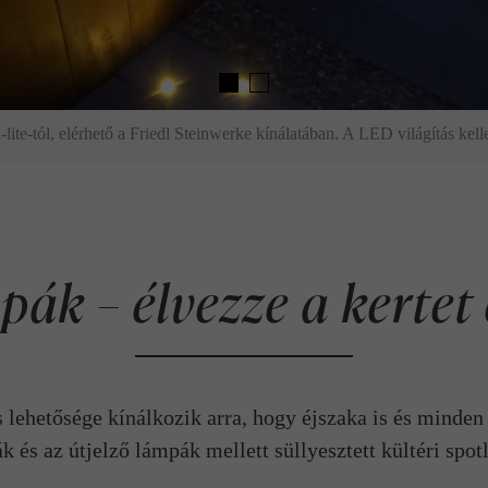
n-lite-tól, elérhető a Friedl Steinwerke kínálatában. A LED világítás kell
pák – élvezze a kertet 
s lehetősége kínálkozik arra, hogy éjszaka is és minde
k és az útjelző lámpák mellett süllyesztett kültéri spotl