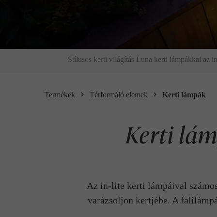
Stílusos kerti világítás Luna kerti lámpákkal az i
Termékek
Térformáló elemek
Kerti lámpák
Kerti lám
Az in-lite kerti lámpáival számo
varázsoljon kertjébe. A falilámpá