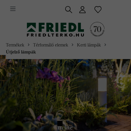
 fő tartalomra
Termékek
Térformáló elemek
Kerti lámpák
Útjelző lámpák