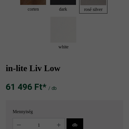
corten
dark
rosé silver
white
in-lite Liv Low
61 496 Ft‎‎‎*
/ db
Mennyiség
Mennyiség
db