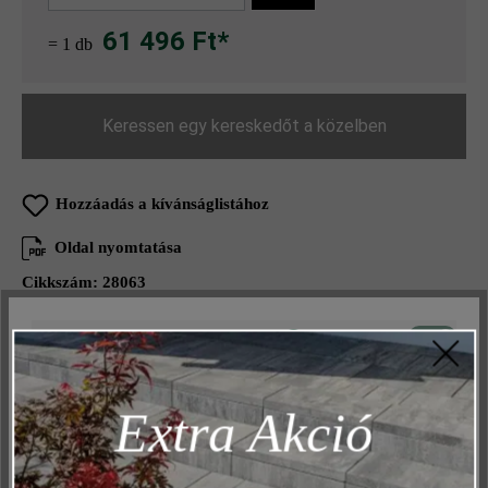
61 496 Ft*
= 1 db
Keressen egy kereskedőt a közelben
Hozzáadás a kívánságlistához
Oldal nyomtatása
Cikkszám:
28063
Aktív
Műszakilag és működéshez szükséges
Inaktív
Marketing
Termékleírás
Extra Akció
Inaktív
Elemzés
Az in-lite Liv Low útjelző lámpa minden irányban meleg
Inaktív
Kényelem (weboldal működése)
hangulatvilágítást ad. Alacsony fényerejével kellemes hangulatot