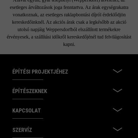
esetleges árváltozások joga fenntartva. Az árak egységrakatra
vonatkoznak, az esetleges raklapbontási díjról érdeklődjön
kereskedőinknél. Az akciós árak csak a legkésőbb az akció
utolsó napjáig Weppersdorfból elszállított termékekre
érvényesek, a szállítási időkről kereskedőjénél tud felvilágosítást
kapni.
ÉPÍTÉSI PROJEKTJÉHEZ
ÉPÍTÉSZEKNEK
KAPCSOLAT
SZERVÍZ