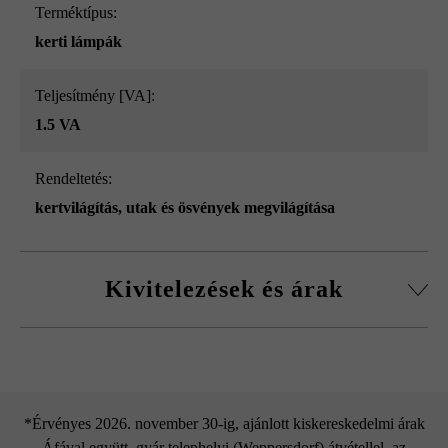
Terméktípus:
kerti lámpák
Teljesítmény [VA]:
1.5 VA
Rendeltetés:
kertvilágítás
, utak és ösvények megvilágítása
Kivitelezések és árak
in-lite Liv Low
*Érvényes 2026. november 30-ig, ajánlott kiskereskedelmi árak
Áfával együtt, gyár telephelyi (Weppersdorf) átvétellel, az