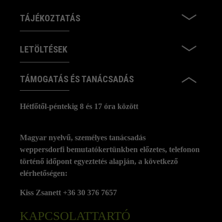
TÁJÉKOZTATÁS
LETÖLTÉSEK
TÁMOGATÁS ÉS TANÁCSADÁS
Hétfőtől-péntekig 8 és 17 óra között
Magyar nyelvű, személyes tanácsadás
weppersdorfi bemutatókertünkben előzetes, telefonon
történő időpont egyeztetés alapján, a következő
elérhetőségen:
Kiss Zsanett +36 30 376 7657
KAPCSOLATTARTÓ