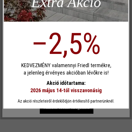
Extra Akció
Inaktív
iroda(a)friedlterko.hu
Kényelem (weboldal működése)
projekt(a)friedlterko.hu
Inaktív
Kényelem (Google Térkép)
–2,5%
+36 30 376 7657
+43 2618 3208 419
Egyéni cookie elfogadása
KEDVEZMÉNY valamennyi Friedl termékre,
Ez a webhely cookie-kat használ, hogy a lehető legjobb
a jelenleg érvényes akcióban lévőkre is!
funkcionalitást kínálja Önnek...
További információ
.
Akció időtartama:
2026 május 14-től visszavonásig
Egyéni beállítások
Csak funkcionális cookie elfogadása
Az akció részleteiről érdeklődjön értékesítő partnerünknél.
Minden cookie elfogadása