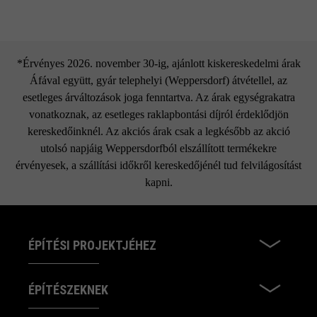
*Érvényes 2026. november 30-ig, ajánlott kiskereskedelmi árak
Áfával együtt, gyár telephelyi (Weppersdorf) átvétellel, az
esetleges árváltozások joga fenntartva. Az árak egységrakatra
vonatkoznak, az esetleges raklapbontási díjról érdeklődjön
kereskedőinknél. Az akciós árak csak a legkésőbb az akció
utolsó napjáig Weppersdorfból elszállított termékekre
érvényesek, a szállítási időkről kereskedőjénél tud felvilágosítást
kapni.
ÉPÍTÉSI PROJEKTJÉHEZ
ÉPÍTÉSZEKNEK