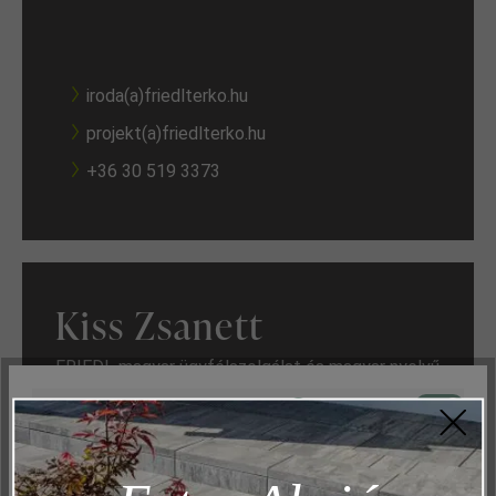
iroda(a)friedlterko.hu
projekt(a)friedlterko.hu
+36 30 519 3373
Kiss Zsanett
FRIEDL magyar ügyfélszolgálat és magyar nyelvű
tanácsadás Weppersdorfban
Aktív
Műszakilag és működéshez szükséges
(előzetes egyeztetés alapján)
Inaktív
Marketing
Inaktív
Elemzés