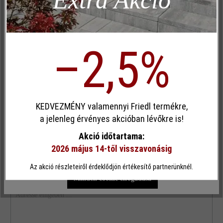
Vezetéknév*
Inaktív
Kényelem (weboldal működése)
Inaktív
Kényelem (Google Térkép)
–2,5%
E-mail címe*
Egyéni cookie elfogadása
Telefon*
KEDVEZMÉNY valamennyi Friedl termékre,
Ez a webhely cookie-kat használ, hogy a lehető legjobb
a jelenleg érvényes akcióban lévőkre is!
funkcionalitást kínálja Önnek...
További információ
.
Akció időtartama:
Tárgy*
2026 május 14-től visszavonásig
Egyéni beállítások
Csak funkcionális cookie elfogadása
Az akció részleteiről érdeklődjön értékesítő partnerünknél.
Ihre Adresse *
Minden cookie elfogadása