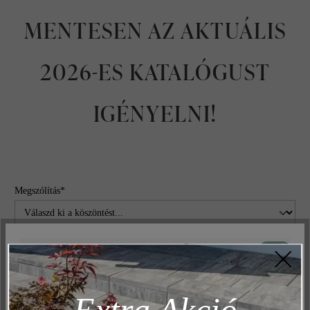
MENTESEN AZ AKTUÁLIS
2026-ES KATALÓGUST
IGÉNYELNI!
Megszólítás*
Aktív
Műszakilag és működéshez szükséges
Keresztnév*
Inaktív
Marketing
Extra Akció
Inaktív
Elemzés