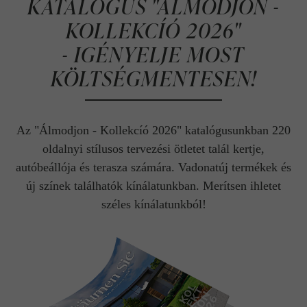
KATALÓGUS "ÁLMODJON -
KOLLEKCÍÓ 2026"
- IGÉNYELJE MOST
KÖLTSÉGMENTESEN!
Az "Álmodjon - Kollekcíó 2026" katalógusunkban 220
oldalnyi stílusos tervezési ötletet talál kertje,
autóbeállója és terasza számára. Vadonatúj termékek és
új színek találhatók kínálatunkban. Merítsen ihletet
széles kínálatunkból!