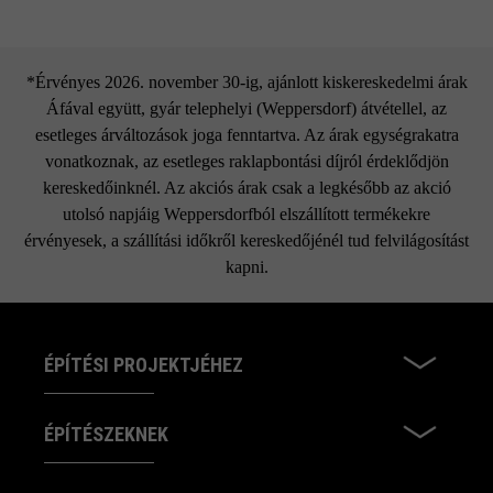
*Érvényes 2026. november 30-ig, ajánlott kiskereskedelmi árak
Áfával együtt, gyár telephelyi (Weppersdorf) átvétellel, az
esetleges árváltozások joga fenntartva. Az árak egységrakatra
vonatkoznak, az esetleges raklapbontási díjról érdeklődjön
kereskedőinknél. Az akciós árak csak a legkésőbb az akció
utolsó napjáig Weppersdorfból elszállított termékekre
érvényesek, a szállítási időkről kereskedőjénél tud felvilágosítást
kapni.
ÉPÍTÉSI PROJEKTJÉHEZ
ÉPÍTÉSZEKNEK