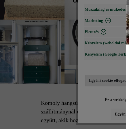
Műszakilag és működéshe
Marketing
Elemzés
Kényelem (weboldal műk
Kényelem (Google Térké
Egyéni cookie elfogadá
Ez a webhely c
Komoly hangsúlyt fektetünk a minősé
szállítmánynál ellenőrzik a szállítot
Egyéni b
együtt, akik hozzánk hasonlóan rend