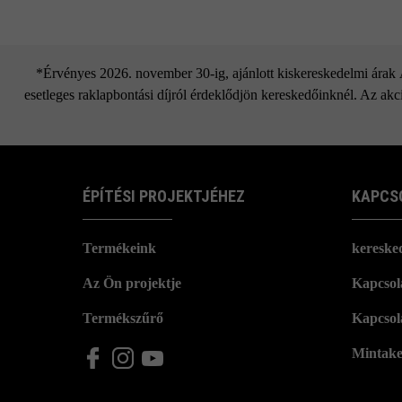
*Érvényes 2026. november 30-ig, ajánlott kiskereskedelmi árak Áf
esetleges raklapbontási díjról érdeklődjön kereskedőinknél. Az akci
ÉPÍTÉSI PROJEKTJÉHEZ
KAPCS
Termékeink
kereske
Az Ön projektje
Kapcsola
Termékszűrő
Kapcsol
Mintake