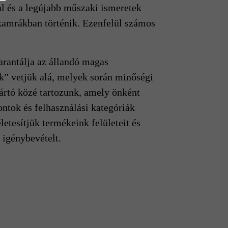
l és a legújabb műszaki ismeretek
ókamrákban történik. Ezenfelül számos
arantálja az állandó magas
” vetjük alá, melyek során minőségi
ártó közé tartozunk, amely önként
ntok és felhasználási kategóriák
letesítjük termékeink felületeit és
 igénybevételt.