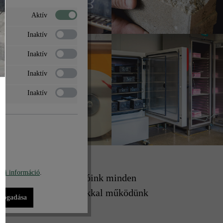
Aktív
Inaktív
Inaktív
Inaktív
Inaktív
bi információ
.
apasztalt munkavállalóink minden
 Csak jó hírű beszállítókkal működünk
lfogadása