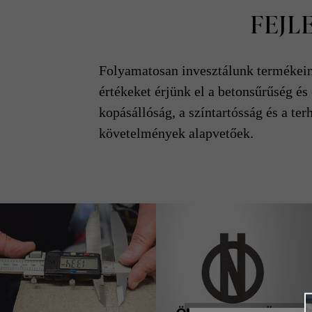
FEJL
Folyamatosan invesztálunk termékeink
értékeket érjünk el a betonsűrűség és
kopásállóság, a színtartósság és a te
követelmények alapvetőek.