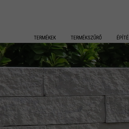
 fő tartalomra
TERMÉKEK
TERMÉKSZŰRŐ
ÉPÍT