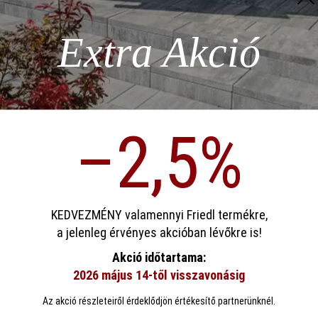
z szükséges
Extra Akció
ödése)
–2,5%
p)
sa
KEDVEZMÉNY valamennyi Friedl termékre,
a jelenleg érvényes akcióban lévőkre is!
ookie-kat használ, hogy a lehető legjobb funkcionalitást kínálja Önnek...
Továb
gbiztosításra, ami már a nyersanyagoknál kezdődik. T
Akció időtartama:
t homok és kavicsok tisztaságát, és próbákat végeznek.
2026 május 14-től visszavonásig
eállítások
Csak funkcionális cookie elfogadása
Minden cookie e
kívül minőségtudatosak.
Az akció részleteiről érdeklődjön értékesítő partnerünknél.