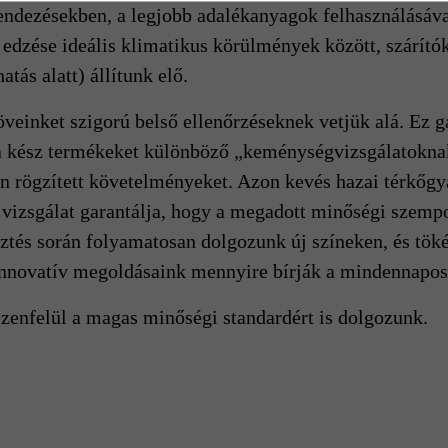
endezésekben, a legjobb adalékanyagok felhasználásáva
ék edzése ideális klimatikus körülmények között, szárít
tás alatt) állítunk elő.
veinket szigorú belső ellenőrzéseknek vetjük alá. Ez g
 kész termékeket különböző „keménységvizsgálatoknak
n rögzített követelményeket. Azon kevés hazai térkőgy
vizsgálat garantálja, hogy a megadott minőségi szempo
sztés során folyamatosan dolgozunk új színeken, és töké
innovatív megoldásaink mennyire bírják a mindennapos
ezenfelül a magas minőségi standardért is dolgozunk.