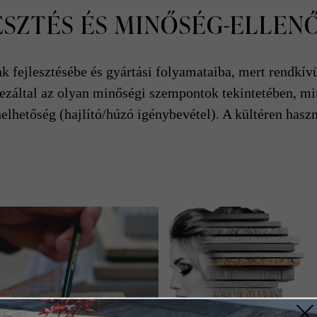
ESZTÉS ÉS MINŐSÉG-ELLEN
 fejlesztésébe és gyártási folyamataiba, mert rendkívü
 ezáltal az olyan minőségi szempontok tekintetében, min
rhelhetőség (hajlító/húzó igénybevétel). A kültéren hasz