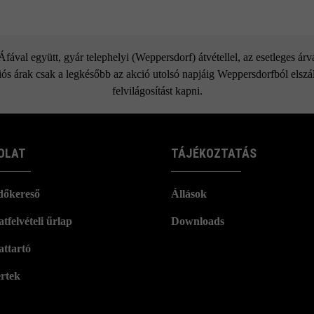
ával együtt, gyár telephelyi (Weppersdorf) átvétellel, az esetleges ár
ós árak csak a legkésőbb az akció utolsó napjáig Weppersdorfból elszáll
felvilágosítást kapni.
OLAT
TÁJÉKOZTATÁS
dőkereső
Állások
tfelvételi űrlap
Downloads
attartó
rtek