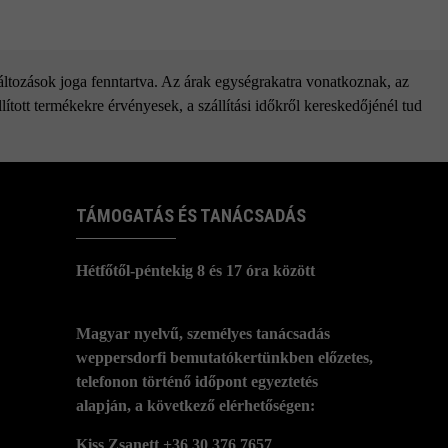
változások joga fenntartva. Az árak egységrakatra vonatkoznak, az
ított termékekre érvényesek, a szállítási időkről kereskedőjénél tud
TÁMOGATÁS ÉS TANÁCSADÁS
Hétfőtől-péntekig 8 és 17 óra között
Magyar nyelvű, személyes tanácsadás
weppersdorfi bemutatókertünkben előzetes,
telefonon történő időpont egyeztetés
alapján, a következő elérhetőségen:
Kiss Zsanett +36 30 376 7657