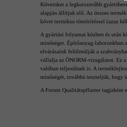
Köveinket a legkorszerűbb gyártóber
alapján állítjuk elő. Az összes term
követ termikus tömörítéssel (azaz hőha
A gyártási folyamat közben és után kö
minőséget. Építőanyag-laborunkban a
elvárásaink felülmúlják a szabványba
vállalja az ÖNORM-vizsgálatot. Ez a 
valóban teljesülnek is. A termékfejle
minőségét, továbbá teszteljük, hogy 
A Forum Qualitätspflaster tagjaként 