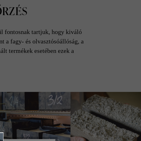
ŐRZÉS
l fontosnak tartjuk, hogy kiváló
t a fagy- és olvasztósóállóság, a
nált termékek esetében ezek a