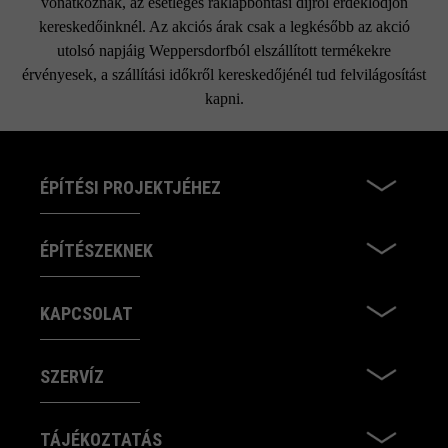
vonatkoznak, az esetleges raklapbontási díjról érdeklődjön
kereskedőinknél. Az akciós árak csak a legkésőbb az akció
utolsó napjáig Weppersdorfból elszállított termékekre
érvényesek, a szállítási időkről kereskedőjénél tud felvilágosítást
kapni.
ÉPÍTÉSI PROJEKTJÉHEZ
ÉPÍTÉSZEKNEK
KAPCSOLAT
SZERVÍZ
TÁJÉKOZTATÁS