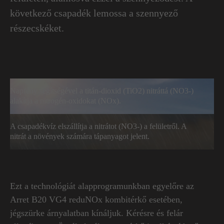
következő csapadék lemossa a szennyező
részecskéket.
Napfény segítségével a titán-dioxid (TiO2) nitráttá (NO3-)
alakítja a nitrogén-oxidokat (NOx).
A csapadékvíz elszállítja a nitrátot (NO3-) a felületről. A
nitrát a növények számára tápanyagot jelent.
Ezt a technológiát alapprogramunkban egyelőre az
Arret B20 VG4 reduNOx kombitérkő esetében,
jégszürke árnyalatban kínáljuk. Kérésre és felár