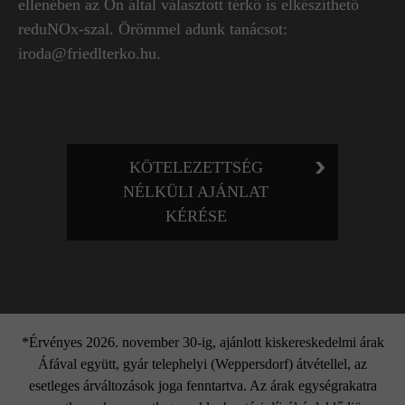
ellenében az Ön által választott térkő is elkészíthető
reduNOx-szal. Örömmel adunk tanácsot:
iroda@friedlterko.hu.
KÖTELEZETTSÉG
NÉLKÜLI AJÁNLAT
KÉRÉSE
*Érvényes 2026. november 30-ig, ajánlott kiskereskedelmi árak
Áfával együtt, gyár telephelyi (Weppersdorf) átvétellel, az
esetleges árváltozások joga fenntartva. Az árak egységrakatra