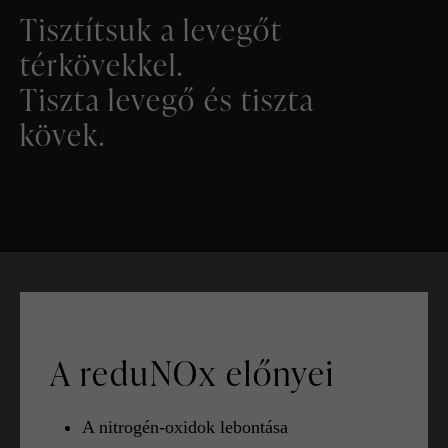
Tisztítsuk a levegőt
térkövekkel.
Tiszta levegő és tiszta
kövek.
A reduNOx előnyei
A nitrogén-oxidok lebontása