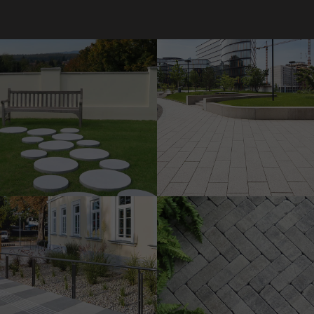
Spot tipegőkő
Az Erste Group/Erste
Campus bécsi központja
Ø 60 cm
Ø
Általános iskola, Achau
Grado szalagkő