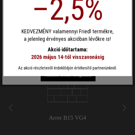
–2,5%
Egyéni cookie elfogadása
KEDVEZMÉNY valamennyi Friedl termékre,
Ez a webhely cookie-kat használ, hogy a lehető legjobb
a jelenleg érvényes akcióban lévőkre is!
funkcionalitást kínálja Önnek...
További információ
.
Akció időtartama:
2026 május 14-től visszavonásig
Egyéni beállítások
Csak funkcionális cookie elfogadása
Az akció részleteiről érdeklődjön értékesítő partnerünknél.
Minden cookie elfogadása
Triad VG4