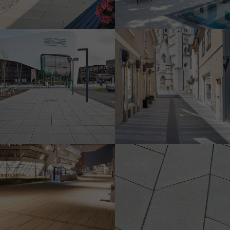
Shopping City Süd
Linea VG4 – 8 különböző
Linea VG4, vágott 9,5 x 9,5
formátum
x 8 cm
Linea VG4, vágott 9,5 x 9,5
x 8 cm
A WU Wien campusa