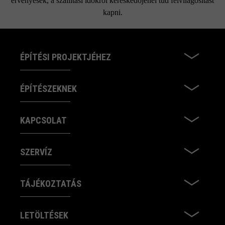
érvényesek, a szállítási időkről kereskedőjénél tud felvilágosítást
kapni.
ÉPÍTÉSI PROJEKTJÉHEZ
ÉPÍTÉSZEKNEK
KAPCSOLAT
SZERVÍZ
TÁJÉKOZTATÁS
LETÖLTÉSEK