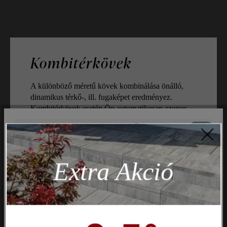
Kombitérkövek
A különböző méretű kövek kombinálása önálló,
dinamikus térkő-, ill. fugaképet eredményez.
Kombitérkövek esetén Ön automatikusan azonos
szélességű és különböző hosszúságú köveket kap.
Aktív
Műszakilag és működéshez szükséges
Inaktív
Marketing
Extra Akció
Inaktív
Elemzés
Inaktív
Kényelem (weboldal működése)
Inaktív
Kényelem (Google Térkép)