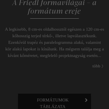
A Friedl formavilágai – a
formátum ereje
A legkisebb, 8 cm-es oldalhossztól egészen a 120 cm-es
kőhosszig terjed térkő-, illetve lapválasztékunk.
Ezenkívül trapéz és paralelogramma alakú, valamint
kör alakú lapokat is kínálunk. Ha mégsem találja meg a
kívánt kőméretet, megfelelő projektnagyság esetén...
több
FORMÁTUMOK
TÁBLÁZATA