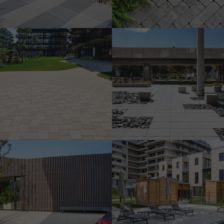
Vorgartenstr. 204/Messe
Carree, Bécs
In der Wiesen Süd, Bécs
Pfarrwiesengasse 23, Wien –
a Buwog Group projektje
Scheiblingkircheni
egészségügyi központ