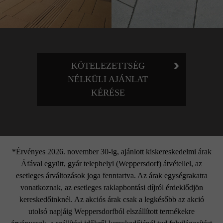
KÖTELEZETTSÉG
NÉLKÜLI AJÁNLAT
KÉRÉSE
*Érvényes 2026. november 30-ig, ajánlott kiskereskedelmi árak
Áfával együtt, gyár telephelyi (Weppersdorf) átvétellel, az
esetleges árváltozások joga fenntartva. Az árak egységrakatra
vonatkoznak, az esetleges raklapbontási díjról érdeklődjön
kereskedőinknél. Az akciós árak csak a legkésőbb az akció
utolsó napjáig Weppersdorfból elszállított termékekre