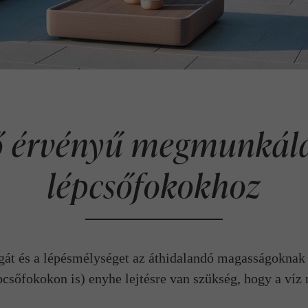
ő érvényű megmunkálás
lépcsőfokokhoz
át és a lépésmélységet az áthidalandó magasságoknak 
csőfokokon is) enyhe lejtésre van szükség, hogy a víz 