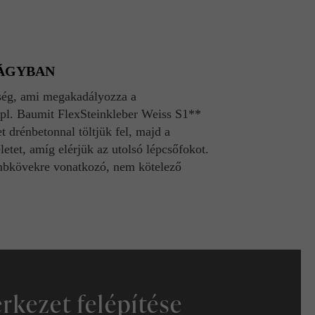
NÁGYBAN
kség, ami megakadályozza a
, pl. Baumit FlexSteinkleber Weiss S1**
 drénbetonnal töltjük fel, majd a
etet, amíg elérjük az utolsó lépcsőfokot.
tömbkövekre vonatkozó, nem kötelező
rkezet felépítése