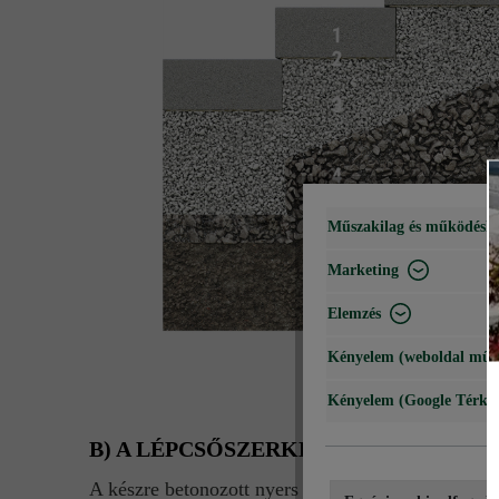
Műszakilag és működéshe
Marketing
Elemzés
Kényelem (weboldal műk
Kényelem (Google Térké
B) A LÉPCSŐSZERKEZET FELÉPÍTÉ
A készre betonozott nyers lépcsőfokoknál a legalsó