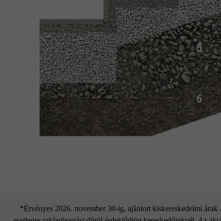
*Érvényes 2026. november 30-ig, ajánlott kiskereskedelmi árak Áf
esetleges raklapbontási díjról érdeklődjön kereskedőinknél. Az akci