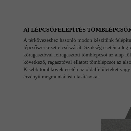
A) LÉPCSŐFELÉPÍTÉS TÖMBLÉPCSŐ
A térkövezéshez hasonló módon készítünk felépítm
lépcsőszerkezet elcsúszását. Szükség esetén a leg
kőragasztóval felragasztott tömblépcsőt az alap fö
következő, ragasztóval ellátott tömblépcsőt az als
Kisebb tömbkövek esetén az oldalfelületeket vagy
érvényű megmunkálási utasításokat.