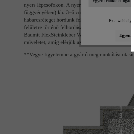
Egyéni cookie elfogadá
nyers lépcsőfokon. A nyers lépcsőfok és a tükör kö
függvényében) kb. 3–6 cm vastag, fagyálló, trasz
habarcsréteget hordunk fel. A kellő tapadás elérés
Ez a webhely c
felületre történő felhordásával – ügyelni kell az 
Baumit FlexSteinkleber Weiss S1** kőragasztóval.
Egyéni b
műveletet, amíg elérjük az utolsó lépcsőfokot. A l
**Vegye figyelembe a gyártó megmunkálási utasít