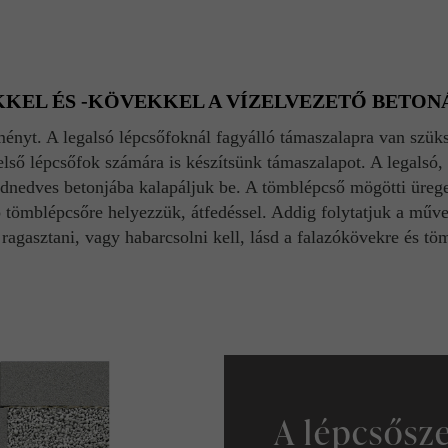
KKEL ÉS -KÖVEKKEL A VÍZELVEZETŐ BETO
ényt. A legalsó lépcsőfoknál fagyálló támaszalapra van szü
felső lépcsőfok számára is készítsünk támaszalapot. A legalsó
ldnedves betonjába kalapáljuk be. A tömblépcső mögötti üreget
ó tömblépcsőre helyezzük, átfedéssel. Addig folytatjuk a művel
 ragasztani, vagy habarcsolni kell, lásd a falazókövekre és 
A lépcsősze