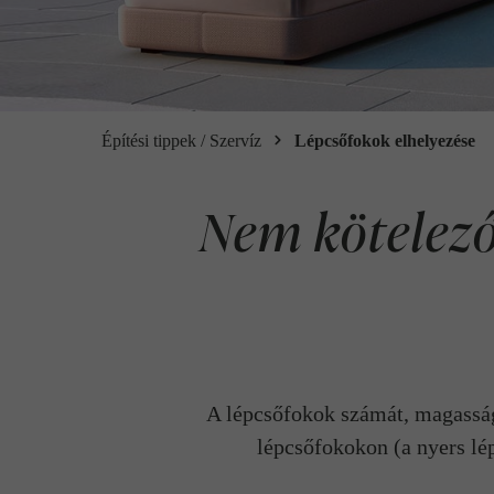
Építési tippek / Szervíz
Lépcsőfokok elhelyezése
Nem kötelez
A lépcsőfokok számát, magasság
lépcsőfokokon (a nyers lép