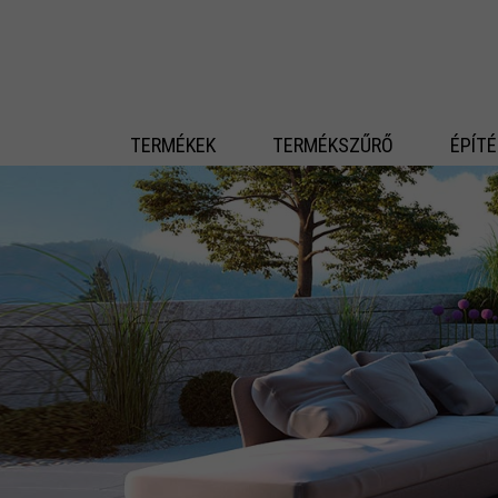
 fő tartalomra
TERMÉKEK
TERMÉKSZŰRŐ
ÉPÍT