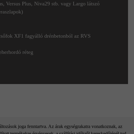
s, Versus Plus, Niva29 stb. vagy Largo látszó
teraszlapok)
pcsőfok XF1 fagyálló drénbetonból az RVS
teherhordó réteg
változások joga fenntartva. Az árak egységrakatra vonatkoznak, az
ított termékekre érvényesek, a szállítási időkről kereskedőjénél tud