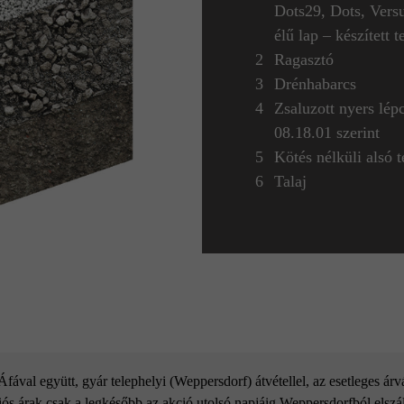
Dots29, Dots, Versu
élű lap – készített 
Ragasztó
Drénhabarcs
Zsaluzott nyers lé
08.18.01 szerint
Kötés nélküli alsó 
Talaj
ával együtt, gyár telephelyi (Weppersdorf) átvétellel, az esetleges ár
ós árak csak a legkésőbb az akció utolsó napjáig Weppersdorfból elszáll