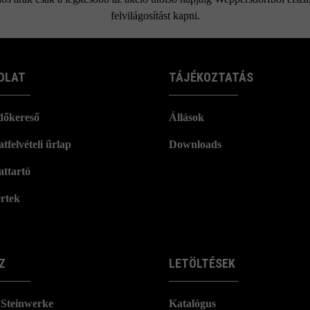
felvilágosítást kapni.
OLAT
TÁJÉKOZTATÁS
dőkereső
Állások
tfelvételi űrlap
Downloads
attartó
rtek
Z
LETÖLTÉSEK
Steinwerke
Katalógus