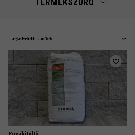
TERMÉKSZŰRŐ
TERMÉKEINK
FUGÁZÓ ANYAG
TARTOZÉK
Szűrő
EGYSZÍNŰ/ÁRNYALT
egyszínű
Fugakitöltő