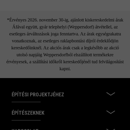
*Érvényes 2026. november 30-ig, ajánlott kiskereskedelmi árak
Áfával együtt, gyár telephelyi (Weppersdorf) átvétellel, az
esetleges árváltozások joga fenntartva. Az árak egységrakatra
vonatkoznak, az esetleges raklapbontási díjról érdeklődjön
kereskedőinknél. Az akciós árak csak a legkésőbb az akció
utolsó napjáig Weppersdorfból elszállított termékekre
érvényesek, a szállítási időkről kereskedőjénél tud felvilágosítást
kapni.
ÉPÍTÉSI PROJEKTJÉHEZ
ÉPÍTÉSZEKNEK