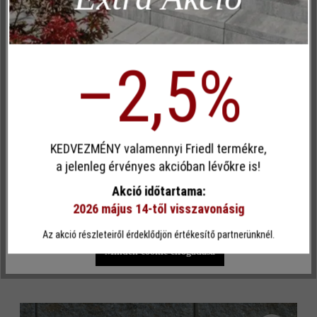
Inaktív
Kényelem (weboldal működése)
Inaktív
Kényelem (Google Térkép)
–2,5%
Egyéni cookie elfogadása
KEDVEZMÉNY valamennyi Friedl termékre,
Ez a webhely cookie-kat használ, hogy a lehető legjobb
a jelenleg érvényes akcióban lévőkre is!
funkcionalitást kínálja Önnek...
További információ
.
Akció időtartama:
2026 május 14-től visszavonásig
Fugahomok
Egyéni beállítások
Csak funkcionális cookie elfogadása
Az akció részleteiről érdeklődjön értékesítő partnerünknél.
Minden cookie elfogadása