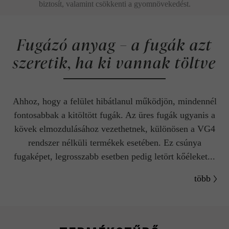
biztosít, valamint csökkenti a gyomnövekedést.
Fugázó anyag – a fugák azt
szeretik, ha ki vannak töltve
Ahhoz, hogy a felület hibátlanul működjön, mindennél
fontosabbak a kitöltött fugák. Az üres fugák ugyanis a
kövek elmozdulásához vezethetnek, különösen a VG4
rendszer nélküli termékek esetében. Ez csúnya
fugaképet, legrosszabb esetben pedig letört kőéleket...
több