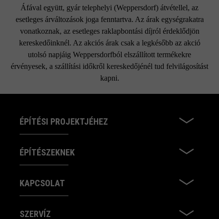
Áfával együtt, gyár telephelyi (Weppersdorf) átvétellel, az
esetleges árváltozások joga fenntartva. Az árak egységrakatra
vonatkoznak, az esetleges raklapbontási díjról érdeklődjön
kereskedőinknél. Az akciós árak csak a legkésőbb az akció
utolsó napjáig Weppersdorfból elszállított termékekre
érvényesek, a szállítási időkről kereskedőjénél tud felvilágosítást
kapni.
ÉPÍTÉSI PROJEKTJÉHEZ
ÉPÍTÉSZEKNEK
KAPCSOLAT
SZERVÍZ