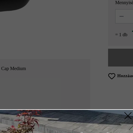
Mennyis
Mennyisé
= 1 db
le Cap Medium
Hozzáad
ERMÉKRŐL
z szükséges