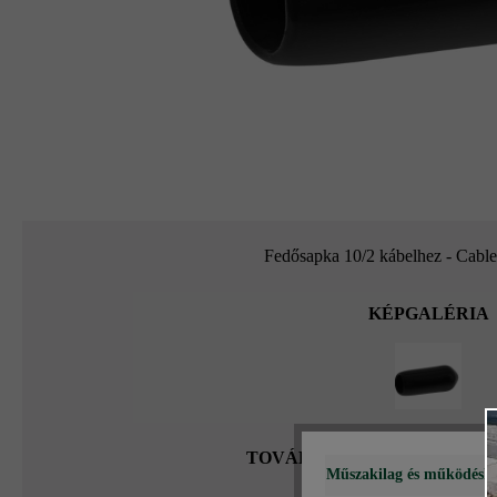
Fedősapka 10/2 kábelhez - Cab
KÉPGALÉRIA
TOVÁBBI RÉSZLETEK A T
Műszakilag és működéshe