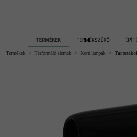
 fő tartalomra
TERMÉKEK
TERMÉKSZŰRŐ
ÉPÍT
Termékek
Térformáló elemek
Kerti lámpák
Tartozéko