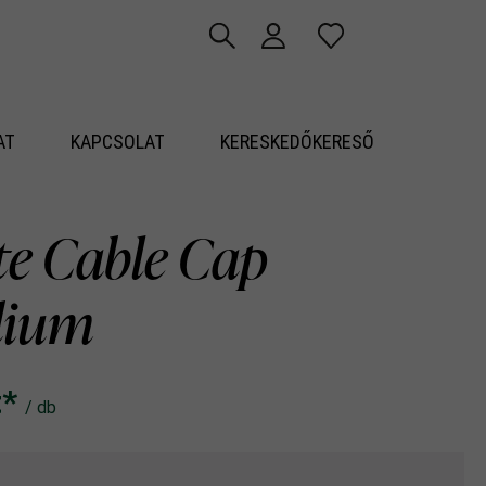
AT
KAPCSOLAT
KERESKEDŐKERESŐ
ite Cable Cap
dium
‎‎*
/ db