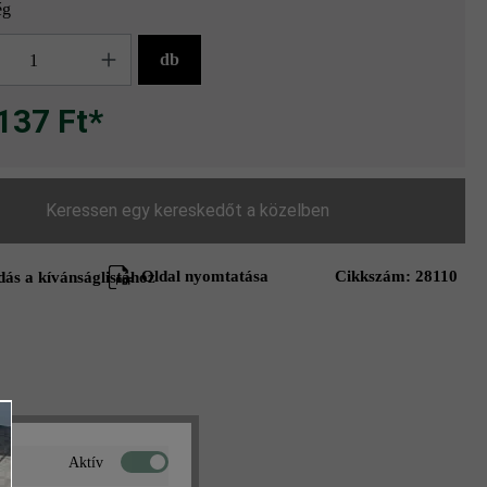
ég
g
db
137 Ft*
Keressen egy kereskedőt a közelben
Oldal nyomtatása
Cikkszám:
28110
ás a kívánságlistához
Aktív