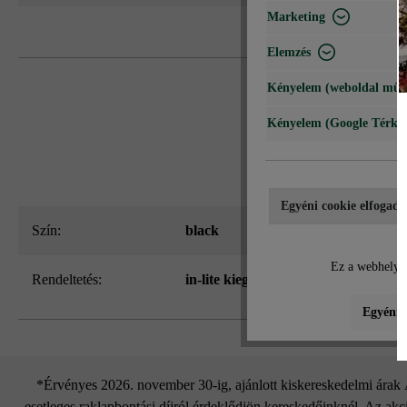
Marketing
Elemzés
Kényelem (weboldal műk
Kényelem (Google Térké
Egyéni cookie elfogadá
Szín:
black
Ez a webhely c
Rendeltetés:
in-lite kiegészítők
, kertvilágítás
Egyéni b
*Érvényes 2026. november 30-ig, ajánlott kiskereskedelmi árak Áf
esetleges raklapbontási díjról érdeklődjön kereskedőinknél. Az akci