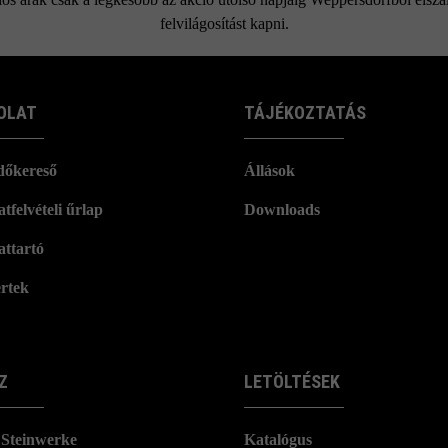
felvilágosítást kapni.
OLAT
TÁJÉKOZTATÁS
dőkereső
Állások
tfelvételi űrlap
Downloads
attartó
rtek
Z
LETÖLTÉSEK
Steinwerke
Katalógus