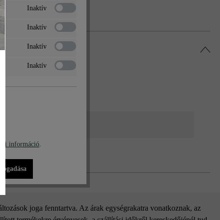
Inaktív
Inaktív
Inaktív
Inaktív
 lámpák
bi információ
.
lfogadása
változások joga fenntartva. Az árak egységrakatra vonatkoznak, az
ított termékekre érvényesek, a szállítási időkről kereskedőjénél tud