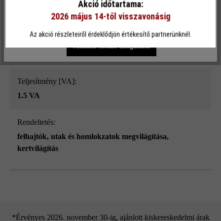
Akció időtartama:
2.5 W
2026 május 14-től visszavonásig
Egyéni beállítások
Csak funkcionális cookie elfogadása
Az akció részleteiről érdeklődjön értékesítő partnerünknél.
Terméktípus:
Minden cookie elfogadása
kerti lámpák
Teljesítmény [VA]:
1.5 VA
Rendeltetés:
felhajtók, utak és homlokzatok megvilágítása
,
kertvilágítás
*Érvényes 2026. november 30-ig, ajánlott kiskereskedelmi árak