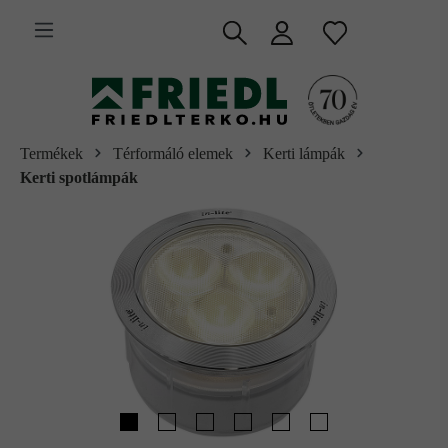
 fő tartalomra
Termékek
Térformáló elemek
Kerti lámpák
Kerti spotlámpák