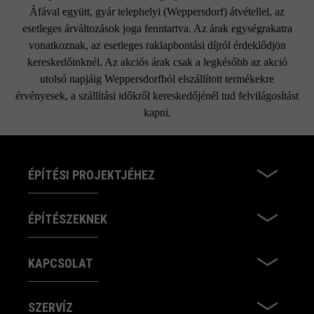
Áfával együtt, gyár telephelyi (Weppersdorf) átvétellel, az
esetleges árváltozások joga fenntartva. Az árak egységrakatra
vonatkoznak, az esetleges raklapbontási díjról érdeklődjön
kereskedőinknél. Az akciós árak csak a legkésőbb az akció
utolsó napjáig Weppersdorfból elszállított termékekre
érvényesek, a szállítási időkről kereskedőjénél tud felvilágosítást
kapni.
ÉPÍTÉSI PROJEKTJÉHEZ
ÉPÍTÉSZEKNEK
KAPCSOLAT
SZERVÍZ