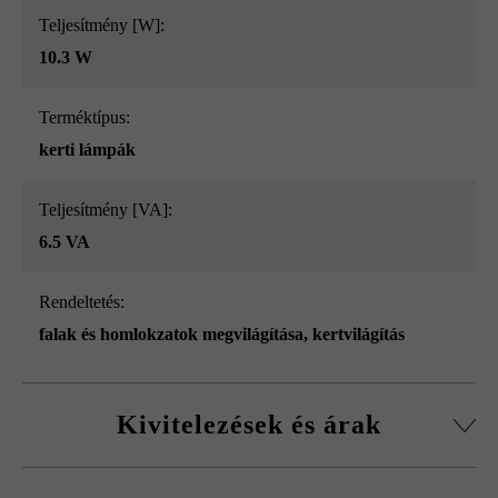
Teljesítmény [W]:
10.3 W
Terméktípus:
kerti lámpák
Teljesítmény [VA]:
6.5 VA
Rendeltetés:
falak és homlokzatok megvilágítása
, kertvilágítás
Kivitelezések és árak