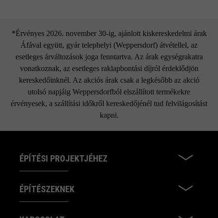
in-lite Ace Up-Down
*Érvényes 2026. november 30-ig, ajánlott kiskereskedelmi árak
Áfával együtt, gyár telephelyi (Weppersdorf) átvétellel, az
esetleges árváltozások joga fenntartva. Az árak egységrakatra
vonatkoznak, az esetleges raklapbontási díjról érdeklődjön
kereskedőinknél. Az akciós árak csak a legkésőbb az akció
utolsó napjáig Weppersdorfból elszállított termékekre
érvényesek, a szállítási időkről kereskedőjénél tud felvilágosítást
kapni.
ÉPÍTÉSI PROJEKTJÉHEZ
ÉPÍTÉSZEKNEK