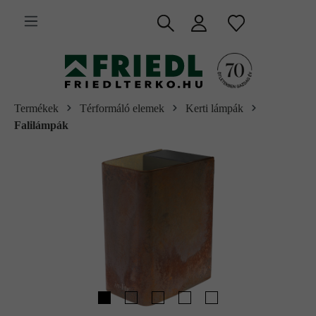
 fő tartalomra
Termékek
Térformáló elemek
Kerti lámpák
Falilámpák