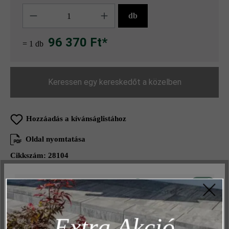
Mennyiség
db
96 370 Ft*
= 1 db
Keressen egy kereskedőt a közelben
Hozzáadás a kívánságlistához
Oldal nyomtatása
Cikkszám:
28104
Aktív
Műszakilag és működéshez szükséges
Inaktív
Marketing
Termékleírás
Extra Akció
Inaktív
Elemzés