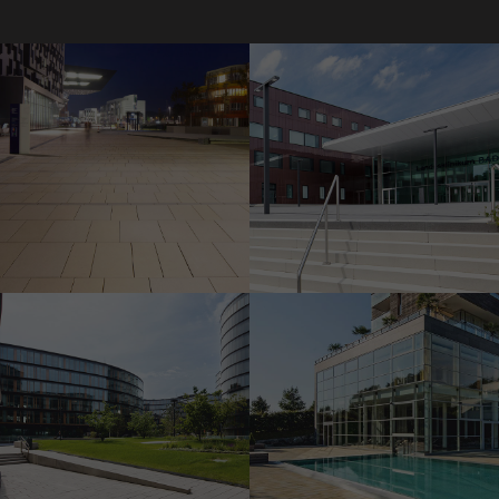
A Wirtschaftsuniversität Wien
Landesklinikum Baden
campusa
Standard szín
Egyedi szín
Az Erste Group/Erste
Campus bécsi központja
Spa Resort Styria, Bad
Waltersdorf
Standard szín
homoksárga árnyalt