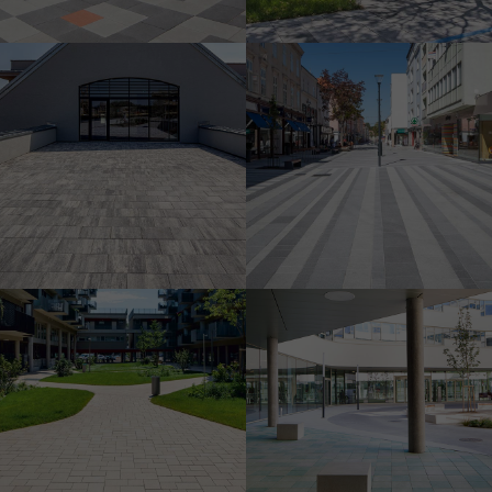
Wiener Straße sétálóutca,
Wildgarten, Bécs – az ARE
Wiener Neustadt
Austrian Real Estate
Development GmbH
projektje
Rudolfsheim-Fünfhaus
idősek otthona, Bécs
In der Wiesen Süd, Bécs