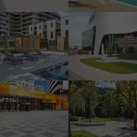
Shopping City Süd
Pfarrwiesengasse 23, Wien –
a BUWOG Group projektje
Citygate, Bécs
Waldeggi lakó-pihenő övezet