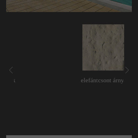
elefántcsont árnyalt