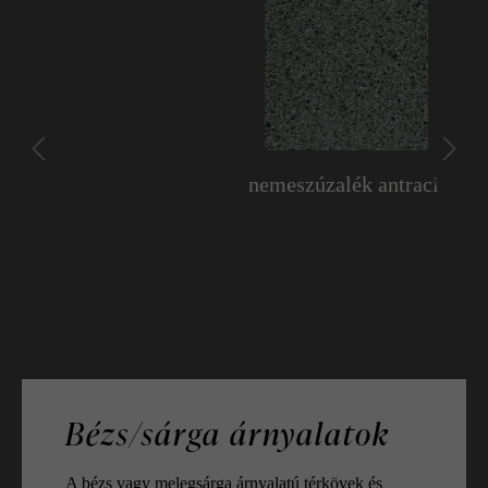
nemeszúzalék antracit
Bézs/sárga árnyalatok
A bézs vagy melegsárga árnyalatú térkövek és