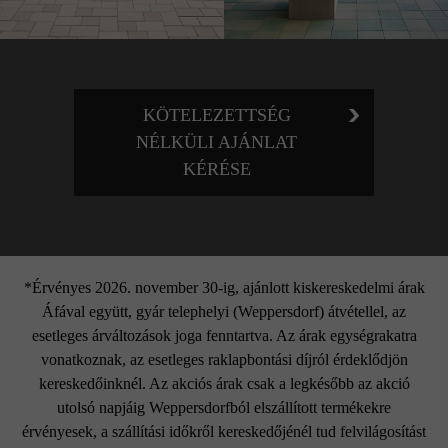
KÖTELEZETTSÉG
NÉLKÜLI AJÁNLAT
KÉRÉSE
*Érvényes 2026. november 30-ig, ajánlott kiskereskedelmi árak
Áfával együtt, gyár telephelyi (Weppersdorf) átvétellel, az
esetleges árváltozások joga fenntartva. Az árak egységrakatra
vonatkoznak, az esetleges raklapbontási díjról érdeklődjön
kereskedőinknél. Az akciós árak csak a legkésőbb az akció
utolsó napjáig Weppersdorfból elszállított termékekre
érvényesek, a szállítási időkről kereskedőjénél tud felvilágosítást