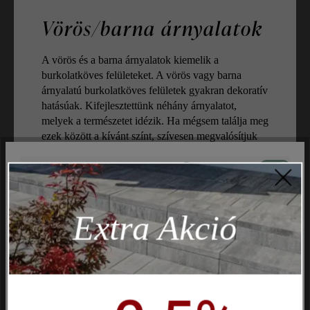
Vörös/barna árnyalatok
A vörös és a barna árnyalatok kiemelik a
burkolatköves felületeket. A vörös vagy barna
árnyalatú burkolatköves felületek gyakran dekoratív
hatásúak. Kifejlesztettünk néhány árnyalatot,
melyek a természetet idézik. Ha mégsem találja meg
ezek között a kívánt színt, szívesen megvalósítjuk
azt egyedi gyártás keretében.
Aktív
Műszakilag és működéshez szükséges
Inaktív
Marketing
Extra Akció
Inaktív
Elemzés
Inaktív
Kényelem (weboldal működése)
Inaktív
Kényelem (Google Térkép)