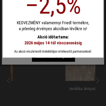
–2,5%
Egyéni cookie elfogadása
KEDVEZMÉNY valamennyi Friedl termékre,
Ez a webhely cookie-kat használ, hogy a lehető legjobb
a jelenleg érvényes akcióban lévőkre is!
funkcionalitást kínálja Önnek...
További információ
.
Akció időtartama:
2026 május 14-től visszavonásig
Egyéni beállítások
Csak funkcionális cookie elfogadása
Az akció részleteiről érdeklődjön értékesítő partnerünknél.
Minden cookie elfogadása
mokka árnyalt