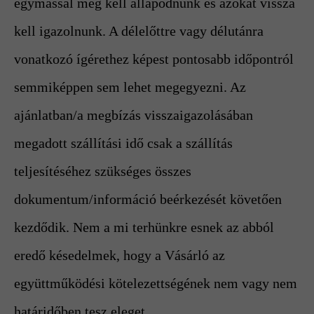
egymással meg kell állapodnunk és azokat vissza
kell igazolnunk. A délelőttre vagy délutánra
vonatkozó ígérethez képest pontosabb időpontról
semmiképpen sem lehet megegyezni. Az
ajánlatban/a megbízás visszaigazolásában
megadott szállítási idő csak a szállítás
teljesítéséhez szükséges összes
dokumentum/információ beérkezését követően
kezdődik. Nem a mi terhünkre esnek az abból
eredő késedelmek, hogy a Vásárló az
együttműködési kötelezettségének nem vagy nem
határidőben tesz eleget.