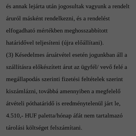
és annak lejárta után jogosultak vagyunk a rendelt
áruról másként rendelkezni, és a rendelést
elfogadható mértékben meghosszabbított
határidővel teljesíteni (újra előállítani).
(3) Késedelmes áruátvétel esetén jogunkban áll a
szállításra előkészített árut az ügyfél/ vevő felé a
megállapodás szerinti fizetési feltételek szerint
kiszámlázni, továbbá amennyiben a megfelelő
átvételi póthatáridő is eredménytelenül járt le,
4.510,- HUF paletta/hónap áfát nem tartalmazó
tárolási költséget felszámítani.