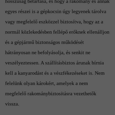
hosszúság betartása, és hogy a rakomány és annak
egyes részei is a gépkocsin úgy legyenek tárolva
vagy megfelelő eszközzel biztosítva, hogy az a
normál közlekedésben fellépő erőknek ellenálljon
és a gépjármű biztonságos működését
hátrányosan ne befolyásolja, és senkit ne
veszélyeztessen. A szállításbiztos árunak bírnia
kell a kanyarodást és a vészfékezéseket is. Nem
felelünk olyan károkért, amelyek a nem
megfelelő rakománybiztosításra vezethetők
vissza.