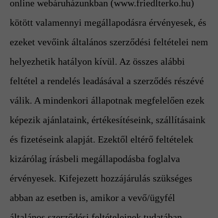
online webáruházunkban (www.friedlterko.hu)
kötött valamennyi megállapodásra érvényesek, és
ezeket vevőink általános szerződési feltételei nem
helyezhetik hatályon kívül. Az összes alábbi
feltétel a rendelés leadásával a szerződés részévé
válik. A mindenkori állapotnak megfelelően ezek
képezik ajánlataink, értékesítéseink, szállításaink
és fizetéseink alapját. Ezektől eltérő feltételek
kizárólag írásbeli megállapodásba foglalva
érvényesek. Kifejezett hozzájárulás szükséges
abban az esetben is, amikor a vevő/ügyfél
általános szerződési feltételeinek tudatában