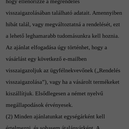
hogy ellenőrizze a megrendelés
visszaigazolásában található adatait. Amennyiben
hibát talál, vagy megváltoztatná a rendelését, ezt
a lehető leghamarabb tudomásunkra kell hoznia.
Az ajánlat elfogadása úgy történhet, hogy a
vásárlást egy következő e-mailben
visszaigazoljuk az ügyfélnekvevőnek („Rendelés
visszaigazolása”), vagy ha a vásárolt termékeket
kiszállítjuk. Elsődlegesen a német nyelvű
megállapodások érvényesek.
(2) Minden ajánlatunkat egységárként kell
értelmezni, és sohasem átalányárként. A