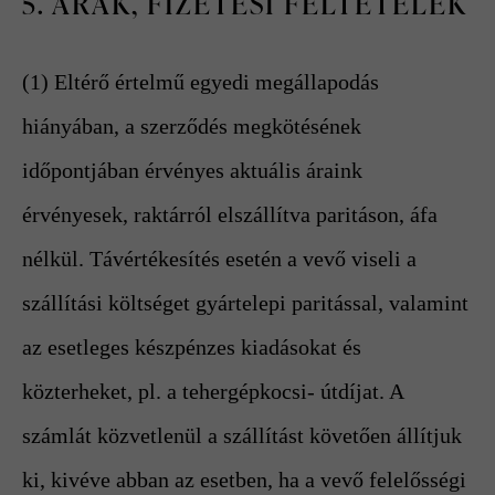
5. ÁRAK, FIZETÉSI FELTÉTELEK
(1) Eltérő értelmű egyedi megállapodás
hiányában, a szerződés megkötésének
időpontjában érvényes aktuális áraink
érvényesek, raktárról elszállítva paritáson, áfa
nélkül. Távértékesítés esetén a vevő viseli a
szállítási költséget gyártelepi paritással, valamint
az esetleges készpénzes kiadásokat és
közterheket, pl. a tehergépkocsi- útdíjat. A
számlát közvetlenül a szállítást követően állítjuk
ki, kivéve abban az esetben, ha a vevő felelősségi