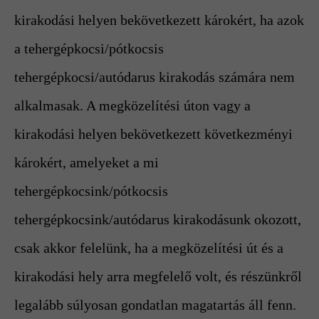
kirakodási helyen bekövetkezett károkért, ha azok
a tehergépkocsi/pótkocsis
tehergépkocsi/autódarus kirakodás számára nem
alkalmasak. A megközelítési úton vagy a
kirakodási helyen bekövetkezett következményi
károkért, amelyeket a mi
tehergépkocsink/pótkocsis
tehergépkocsink/autódarus kirakodásunk okozott,
csak akkor felelünk, ha a megközelítési út és a
kirakodási hely arra megfelelő volt, és részünkről
legalább súlyosan gondatlan magatartás áll fenn.