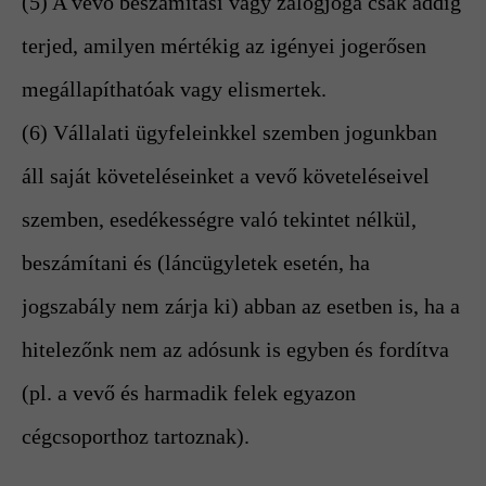
(5) A vevő beszámítási vagy zálogjoga csak addig
terjed, amilyen mértékig az igényei jogerősen
megállapíthatóak vagy elismertek.
(6) Vállalati ügyfeleinkkel szemben jogunkban
áll saját követeléseinket a vevő követeléseivel
szemben, esedékességre való tekintet nélkül,
beszámítani és (láncügyletek esetén, ha
jogszabály nem zárja ki) abban az esetben is, ha a
hitelezőnk nem az adósunk is egyben és fordítva
(pl. a vevő és harmadik felek egyazon
cégcsoporthoz tartoznak).