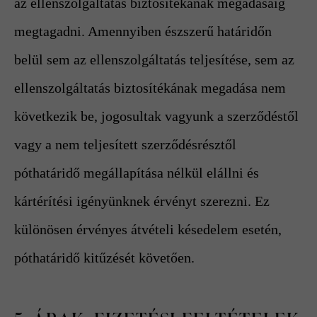
az ellenszolgáltatás biztosítékának megadásáig
megtagadni. Amennyiben észszerű határidőn
belül sem az ellenszolgáltatás teljesítése, sem az
ellenszolgáltatás biztosítékának megadása nem
következik be, jogosultak vagyunk a szerződéstől
vagy a nem teljesített szerződésrésztől
póthatáridő megállapítása nélkül elállni és
kártérítési igényünknek érvényt szerezni. Ez
különösen érvényes átvételi késedelem esetén,
póthatáridő kitűzését követően.