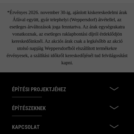
*Érvényes 2026. november 30-ig, ajánlott kiskereskedelmi árak
Áfával együtt, gyár telephelyi (Weppersdorf) átvétellel, az
esetleges árváltozások joga fenntartva. Az árak egységrakatra
vonatkoznak, az esetleges raklapbontási díjról érdeklődjön
kereskedőinknél. Az akciós árak csak a legkésőbb az akció
utolsó napjáig Weppersdorfból elszállított termékekre
érvényesek, a szállítási időkről kereskedőjénél tud felvilágosítást
kapni.
ÉPÍTÉSI PROJEKTJÉHEZ
ÉPÍTÉSZEKNEK
KAPCSOLAT