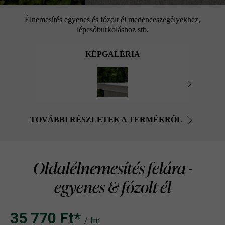
Élnemesítés egyenes és fózolt él medenceszegélyekhez,
lépcsőburkoláshoz stb.
KÉPGALÉRIA
TOVÁBBI RÉSZLETEK A TERMÉKRŐL
Oldalélnemesítés felára -
egyenes & fózolt él
35 770 Ft‎‎‎*
/ fm