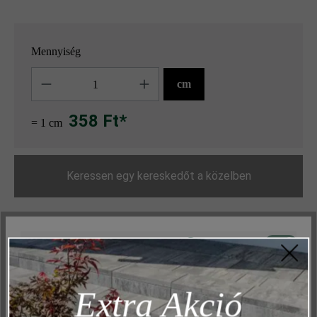
Mennyiség
Mennyiség
cm
358 Ft*
= 1 cm
Keressen egy kereskedőt a közelben
Hozzáadás a kívánságlistához
Aktív
Műszakilag és működéshez szükséges
Oldal nyomtatása
Inaktív
Marketing
Cikkszám:
20488
Extra Akció
Inaktív
Elemzés