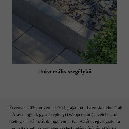
Univerzális szegélykő
*Érvényes 2026. november 30-ig, ajánlott kiskereskedelmi árak
Áfával együtt, gyár telephelyi (Weppersdorf) átvétellel, az
esetleges árváltozások joga fenntartva. Az árak egységrakatra
vonatkoznak, az esetleges raklapbontási díjról érdeklődjön