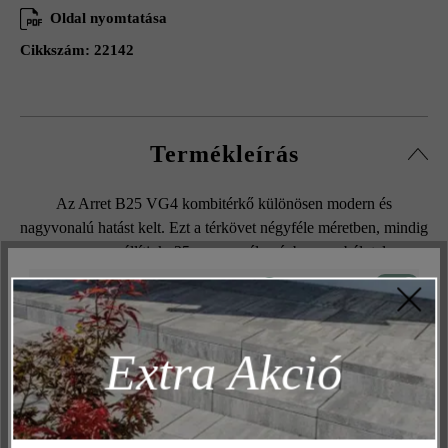
Oldal nyomtatása
Cikkszám:
22142
Termékleírás
Az Arret B25 VG4 kombitérkő különösen modern és
nagyvonalú hatást kelt. Ezt a térkövet négyféle méretben, mindig
vegyesen szállítjuk. 25 cm-es szélességben, szabálytalan
sorokban rakható. Az így létrehozott fugakép változatosságot
Aktív
Műszakilag és működéshez szükséges
hoz a burkolt felületbe. Így lesz igazi élmény végigmenni a
bejárón, a ház előtti vagy bejáratot övező területen, a
Inaktív
Marketing
szomszédok pedig nem győznek majd csodálkozni. A térkő
Extra Akció
Inaktív
Elemzés
kétféle vastagságban kapható. Válassza az Ön igényeinek
megfelelő kővastagságot.
Inaktív
Kényelem (weboldal működése)
Inaktív
Kényelem (Google Térkép)