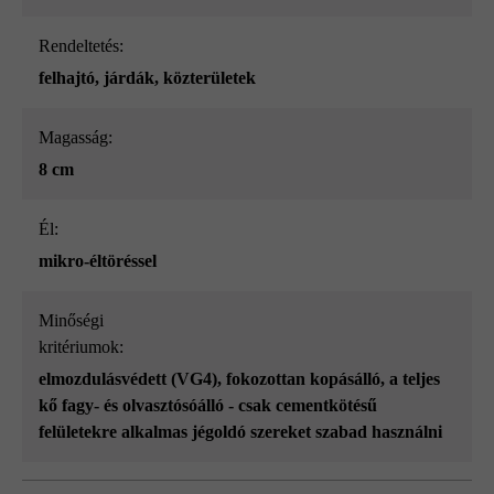
Rendeltetés:
felhajtó
, járdák
, közterületek
Magasság:
8 cm
él:
mikro-éltöréssel
Minőségi
kritériumok:
elmozdulásvédett (VG4)
, fokozottan kopásálló
, a teljes
kő fagy- és olvasztósóálló - csak cementkötésű
felületekre alkalmas jégoldó szereket szabad használni