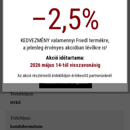
–2,5%
Felületi struktúra:
sima
Egyéni cookie elfogadása
Szín:
KEDVEZMÉNY valamennyi Friedl termékre,
Ez a webhely cookie-kat használ, hogy a lehető legjobb
a jelenleg érvényes akcióban lévőkre is!
taupe árnyalt
funkcionalitást kínálja Önnek...
További információ
.
Akció időtartama:
Terhelhetőség:
2026 május 14-től visszavonásig
Egyéni beállítások
Csak funkcionális cookie elfogadása
főleg szgk-forgalomra és alkalmankénti teherszállításra
Az akció részleteiről érdeklődjön értékesítő partnerünknél.
7,5 t-ig
Minden cookie elfogadása
Terméktípus:
térkő
Térkőtípus:
kombiformátum