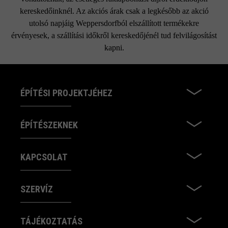
kereskedőinknél. Az akciós árak csak a legkésőbb az akció
utolsó napjáig Weppersdorfból elszállított termékekre
érvényesek, a szállítási időkről kereskedőjénél tud felvilágosítást
kapni.
ÉPÍTÉSI PROJEKTJÉHEZ
ÉPÍTÉSZEKNEK
KAPCSOLAT
SZERVÍZ
TÁJÉKOZTATÁS