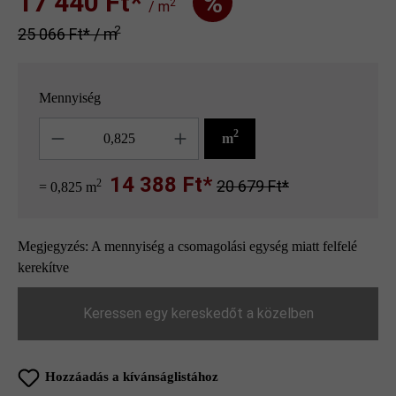
17 440 Ft‎‎‎*
%
2
/ m
2
25 066 Ft‎‎‎* / m
Mennyiség
Mennyiség
2
m
14 388 Ft*
2
20 679 Ft*
= 0,825 m
Megjegyzés: A mennyiség a csomagolási egység miatt felfelé
kerekítve
Keressen egy kereskedőt a közelben
Hozzáadás a kívánságlistához