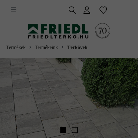
 fő tartalomra
Termékek
Termékeink
Térkövek