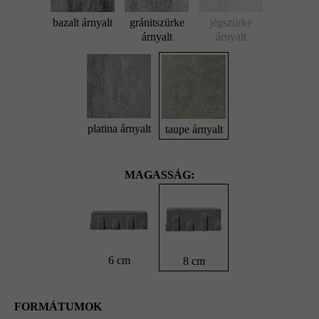
bazalt árnyalt
gránitszürke
jégszürke
árnyalt
árnyalt
platina árnyalt
taupe árnyalt
MAGASSÁG:
6 cm
8 cm
FORMÁTUMOK