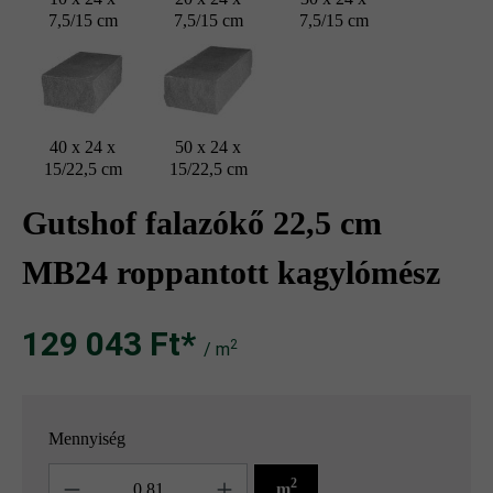
7,5/15 cm
7,5/15 cm
7,5/15 cm
40 x 24 x
50 x 24 x
15/22,5 cm
15/22,5 cm
Gutshof falazókő 22,5 cm
MB24 roppantott kagylómész
129 043 Ft‎‎‎*
2
/ m
Mennyiség
Mennyiség
2
m