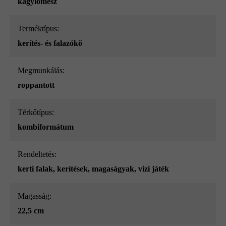
kagylómész
Terméktípus:
kerítés- és falazókő
megmunkálás:
roppantott
Térkőtípus:
kombiformátum
Rendeltetés:
kerti falak
, kerítések
, magaságyak
, vizi játék
Magasság:
22,5 cm