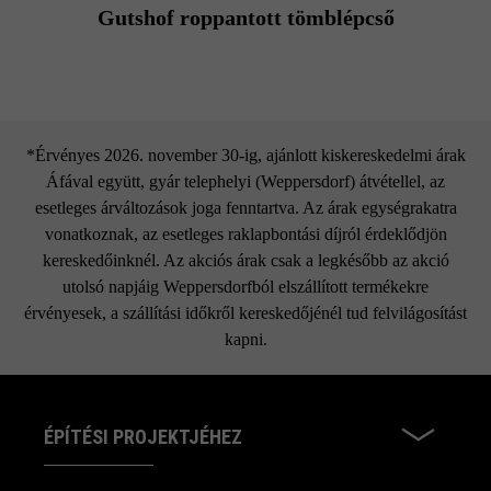
Gutshof roppantott tömblépcső
*Érvényes 2026. november 30-ig, ajánlott kiskereskedelmi árak
Áfával együtt, gyár telephelyi (Weppersdorf) átvétellel, az
esetleges árváltozások joga fenntartva. Az árak egységrakatra
vonatkoznak, az esetleges raklapbontási díjról érdeklődjön
kereskedőinknél. Az akciós árak csak a legkésőbb az akció
utolsó napjáig Weppersdorfból elszállított termékekre
érvényesek, a szállítási időkről kereskedőjénél tud felvilágosítást
kapni.
ÉPÍTÉSI PROJEKTJÉHEZ