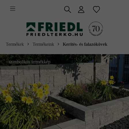
 fő tartalomra
Termékek
Termékeink
Kerítés- és falazókövek
szimbolikus termékkép