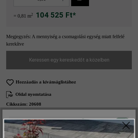
104 525 Ft*
2
= 0,81 m
Megjegyzés: A mennyiség a csomagolási egység miatt felfelé
kerekítve
Keressen egy kereskedőt a közelben
Hozzáadás a kívánságlistához
Oldal nyomtatása
Cikkszám:
20608
Aktív
Műszakilag és működéshez szükséges
Inaktív
Marketing
Termékleírás