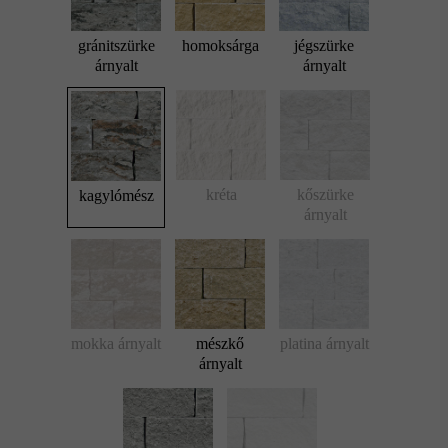
gránitszürke
homoksárga
jégszürke
árnyalt
árnyalt
kréta
kőszürke
kagylómész
árnyalt
mokka árnyalt
mészkő
platina árnyalt
árnyalt