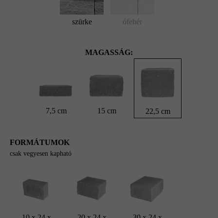
szürke
ófehér
MAGASSÁG:
7,5 cm
15 cm
22,5 cm
FORMÁTUMOK
csak vegyesen kapható
10 x 24 x
20 x 24 x
30 x 24 x