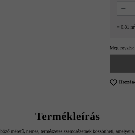
Mennyisé
= 0,81 m
Megjegyzés: 
Hozzáad
Termékleírás
nböző méretű, nemes, természetes szemcsézetnek köszönheti, amelyet a 