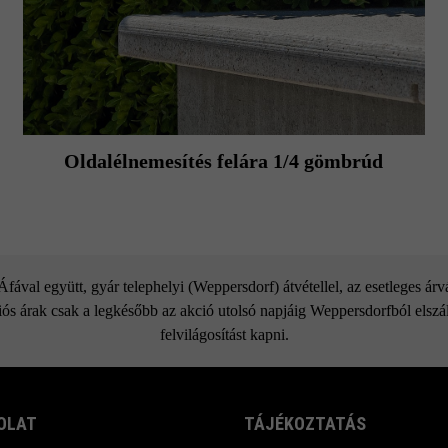
Oldalélnemesítés felára 1/4 gömbrúd
ával együtt, gyár telephelyi (Weppersdorf) átvétellel, az esetleges ár
ós árak csak a legkésőbb az akció utolsó napjáig Weppersdorfból elszáll
felvilágosítást kapni.
OLAT
TÁJÉKOZTATÁS