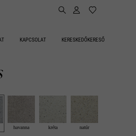
AT
KAPCSOLAT
KERESKEDŐKERESŐ
s
havanna
kréta
natúr