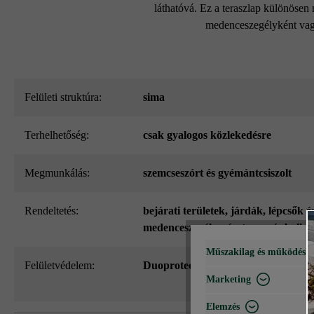
láthatóvá. Ez a teraszlap különösen 
medenceszegélyként vagy 
Felületi struktúra:
sima
Terhelhetőség:
csak gyalogos közlekedésre
megmunkálás:
szemcseszórt és gyémántcsiszolt
Rendeltetés:
bejárati területek
, járdák
, lépcsők é
medenceszegélyezés
, terasz és balko
Műszakilag és működéshe
Felületvédelem:
Duoprotect DP30-al impregnált
Marketing
Elemzés