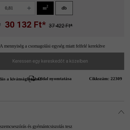
g
2
m
db
30 132 Ft*
2
37 422 Ft*
A mennyiség a csomagolási egység miatt felfelé kerekítve
Keressen egy kereskedőt a közelben
Oldal nyomtatása
Cikkszám:
22309
ás a kívánságlistához
szemcseszórás és gyémántcsiszolás tesz