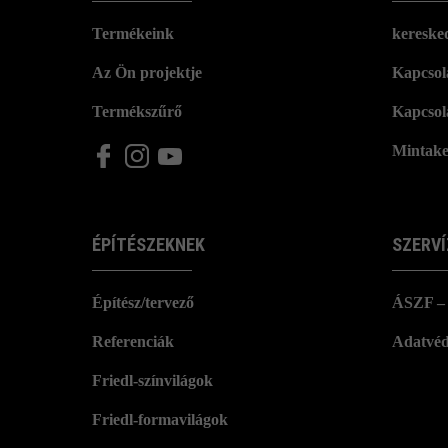
Termékeink
kereske
Az Ön projektje
Kapcsola
Termékszűrő
Kapcsol
Mintake
ÉPÍTÉSZEKNEK
SZERVÍ
Építész/tervező
ÁSZF – 
Referenciák
Adatvéd
Friedl-színvilágok
Friedl-formavilágok