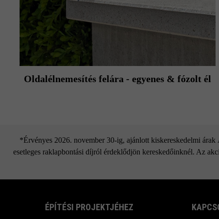
Oldalélnemesítés felára - egyenes & fózolt él
*Érvényes 2026. november 30-ig, ajánlott kiskereskedelmi árak Áf
esetleges raklapbontási díjról érdeklődjön kereskedőinknél. Az akci
ÉPÍTÉSI PROJEKTJÉHEZ
KAPCS