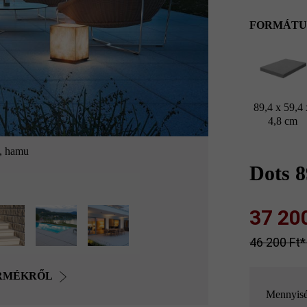
FORMÁTU
89,4 x 59,4 
4,8 cm
m, hamu
Dots 
37 200 
46 200 Ft‎‎‎
ERMÉKRŐL
Mennyis