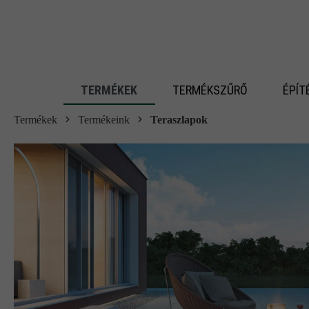
 fő tartalomra
TERMÉKEK
TERMÉKSZŰRŐ
ÉPÍT
Termékek
Termékeink
Teraszlapok