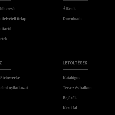
dőkereső
Állások
tfelvételi űrlap
Downloads
attartó
rtek
Z
LETÖLTÉSEK
Steinwerke
Katalógus
elmi nyilatkozat
Terasz és balkon
Bejárók
Kerti fal