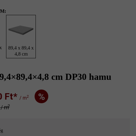
M:
x
89,4 x 89,4 x
4,8 cm
89,4×89,4×4,8 cm DP30 hamu
Ft‎‎‎*
%
2
/ m
2
* / m
ég