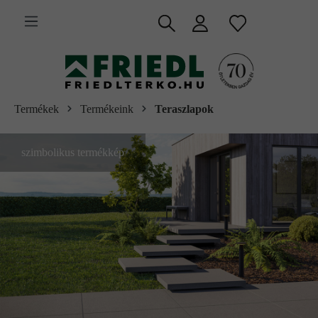
 fő tartalomra
Termékek
Termékeink
Teraszlapok
szimbolikus termékkép