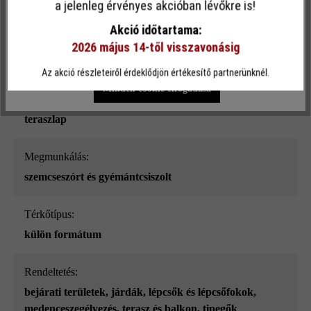
a jelenleg érvényes akcióban lévőkre is!
hamu
funkcionalitást kínálja Önnek...
További információ
.
Akció időtartama:
Terhelhetőség:
2026 május 14-től visszavonásig
Egyéni beállítások
Csak funkcionális cookie elfogadása
szgk-használat 3,5 t-ig csekély forgalommal
Az akció részleteiről érdeklődjön értékesítő partnerünknél.
Minden cookie elfogadása
Terméktípus:
teraszlap
megmunkálás:
szemcseszórt és gyémántcsiszolt
Térkőtípus:
külön formátum
Rendeltetés:
bejárati területek
, járdák
, lépcsők és lépcsőfokok
,
medenceszegélyezés
, terasz és balkon
, tipegők