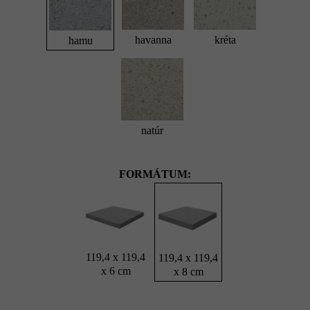
havanna
kréta
hamu
natúr
FORMÁTUM:
119,4 x 119,4
119,4 x 119,4
x 6 cm
x 8 cm