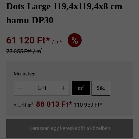
Dots Large 119,4x119,4x8 cm
hamu DP30
61 120 Ft‎‎‎*
%
2
/ m
2
77 055 Ft‎‎‎* / m
Mennyiség
Mennyiség
2
m
Stk.
88 013 Ft*
2
110 959 Ft*
= 1,44 m
Keressen egy kereskedőt a közelben