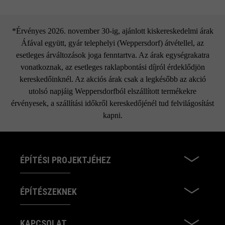
Dots Large
*Érvényes 2026. november 30-ig, ajánlott kiskereskedelmi árak
Áfával együtt, gyár telephelyi (Weppersdorf) átvétellel, az
esetleges árváltozások joga fenntartva. Az árak egységrakatra
vonatkoznak, az esetleges raklapbontási díjról érdeklődjön
kereskedőinknél. Az akciós árak csak a legkésőbb az akció
utolsó napjáig Weppersdorfból elszállított termékekre
érvényesek, a szállítási időkről kereskedőjénél tud felvilágosítást
kapni.
ÉPÍTÉSI PROJEKTJÉHEZ
ÉPÍTÉSZEKNEK
KAPCSOLAT