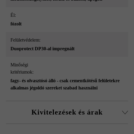
él:
fózolt
Felületvédelem:
Duoprotect DP30-al impregnált
Minőségi
kritériumok:
fagy- és olvasztósó álló - csak cementkötésű felületekre
alkalmas jégoldó szereket szabad használni
Kivitelezések és árak