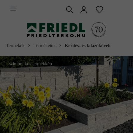
 fő tartalomra
Termékek
Termékeink
Kerítés- és falazókövek
szimbolikus termékkép