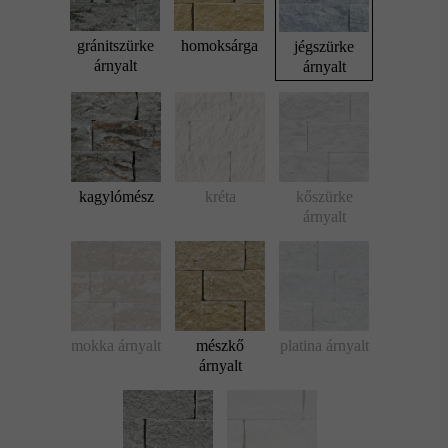
gránitszürke
homoksárga
jégszürke
árnyalt
árnyalt
kagylómész
kréta
kőszürke
árnyalt
mokka árnyalt
mészkő
platina árnyalt
árnyalt