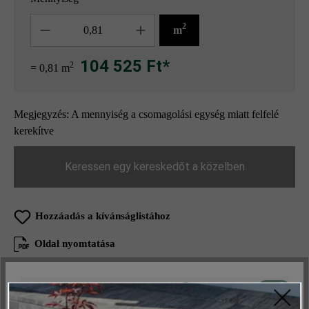
Mennyiség
2
m
104 525 Ft*
2
= 0,81 m
Megjegyzés: A mennyiség a csomagolási egység miatt felfelé
kerekítve
Keressen egy kereskedőt a közelben
Hozzáadás a kívánságlistához
Oldal nyomtatása
Cikkszám:
21458
Aktív
Műszakilag és működéshez szükséges