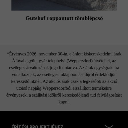
Gutshof roppantott tömblépcső
*Érvényes 2026. november 30-ig, ajánlott kiskereskedelmi árak
Áfával együtt, gyár telephelyi (Weppersdorf) átvétellel, az
esetleges árváltozások joga fenntartva. Az árak egységrakatra
vonatkoznak, az esetleges raklapbontási díjról érdeklődjön
kereskedőinknél. Az akciós árak csak a legkésőbb az akció
utolsó napjáig Weppersdorfból elszállított termékekre
érvényesek, a szállítási időkről kereskedőjénél tud felvilágosítást
kapni.
ÉPÍTÉSI PROJEKTJÉHEZ