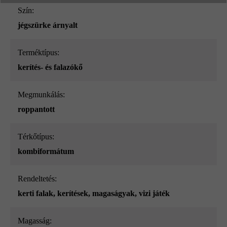
Szín:
jégszürke árnyalt
Terméktípus:
kerítés- és falazókő
megmunkálás:
roppantott
Térkőtípus:
kombiformátum
Rendeltetés:
kerti falak
, kerítések
, magaságyak
, vizi játék
Magasság: