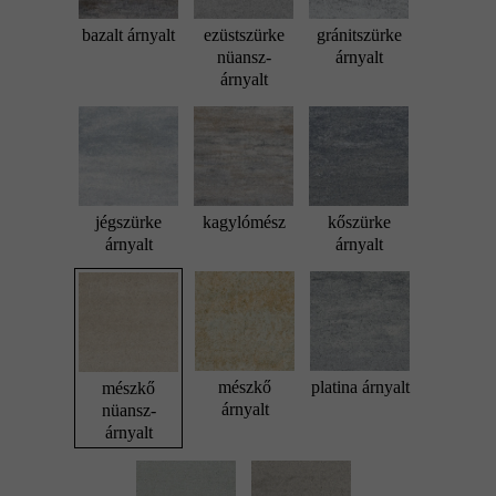
bazalt árnyalt
ezüstszürke
gránitszürke
nüansz-
árnyalt
árnyalt
jégszürke
kagylómész
kőszürke
árnyalt
árnyalt
mészkő
platina árnyalt
mészkő
árnyalt
nüansz-
árnyalt