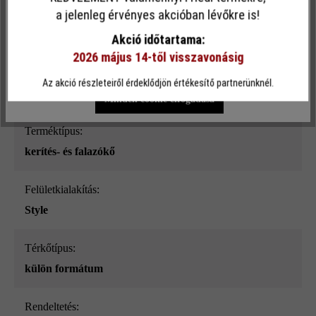
Ez a webhely cookie-kat használ, hogy a lehető legjobb
a jelenleg érvényes akcióban lévőkre is!
Felületi struktúra:
funkcionalitást kínálja Önnek...
További információ
.
sima
Akció időtartama:
2026 május 14-től visszavonásig
Egyéni beállítások
Csak funkcionális cookie elfogadása
Szín:
Az akció részleteiről érdeklődjön értékesítő partnerünknél.
mészkő nüansz-árnyalt_ModulusPur
Minden cookie elfogadása
Terméktípus:
kerítés- és falazókő
Felületkialakítás:
Style
Térkőtípus:
külön formátum
Rendeltetés: