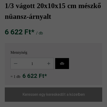
1/3 vágott 20x10x15 cm mészkő
nüansz-árnyalt
6 622 Ft‎‎‎*
/ db
Mennyiség
Mennyiség
db
6 622 Ft*
= 1 db
Keressen egy kereskedőt a közelben