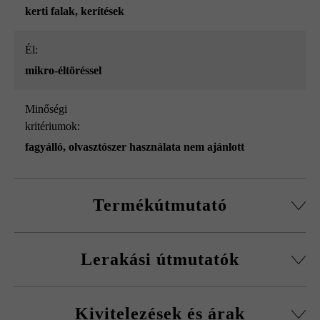
kerti falak
, kerítések
él:
mikro-éltöréssel
Minőségi
kritériumok:
fagyálló, olvasztószer használata nem ajánlott
Termékútmutató
Normálkőből készült építőelemrendszer, vágott passzív
Lerakási útmutatók
kövekkel, sarokkő-szettel és fedőlapokkal.
Körbefutó fazettálás normálkőnél
A fagykár elkerülése érdekében be kell tartani a
Falakhoz és kerítésekhez, valamint előfalazáshoz
Kivitelezések és árak
kitöltőbeton javasolt betonminőségét.