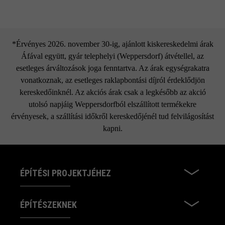
*Érvényes 2026. november 30-ig, ajánlott kiskereskedelmi árak
Áfával együtt, gyár telephelyi (Weppersdorf) átvétellel, az
esetleges árváltozások joga fenntartva. Az árak egységrakatra
vonatkoznak, az esetleges raklapbontási díjról érdeklődjön
kereskedőinknél. Az akciós árak csak a legkésőbb az akció
utolsó napjáig Weppersdorfból elszállított termékekre
érvényesek, a szállítási időkről kereskedőjénél tud felvilágosítást
kapni.
ÉPÍTÉSI PROJEKTJÉHEZ
ÉPÍTÉSZEKNEK