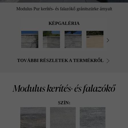
Modulus Pur kerítés- és falazókő gránitszürke árnyalt
KÉPGALÉRIA
TOVÁBBI RÉSZLETEK A TERMÉKRŐL
Modulus kerítés- és falazókő
SZÍN: