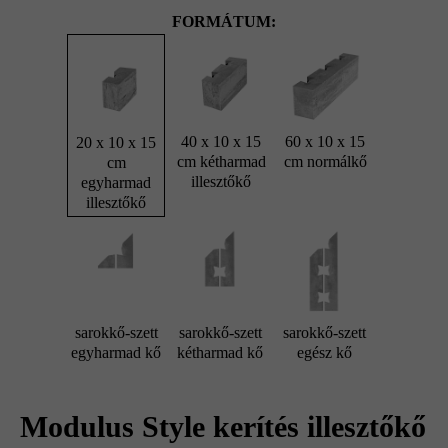
FORMÁTUM:
40 x 10 x 15
60 x 10 x 15
20 x 10 x 15
cm kétharmad
cm normálkő
cm
illesztőkő
egyharmad
illesztőkő
sarokkő-szett
sarokkő-szett
sarokkő-szett
egyharmad kő
kétharmad kő
egész kő
Modulus Style kerítés illesztőkő