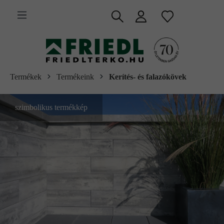
 fő tartalomra
Termékek
Termékeink
Kerítés- és falazókövek
szimbolikus termékkép