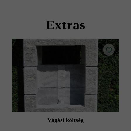
kövekkel együtt szállítható).
Kérjük, vegye figyelembe a lerakási útmutatókat és a
termék adatlapokat az építési tanácsok/szerviz menüpont
Extras
alatt.
Vágási költség