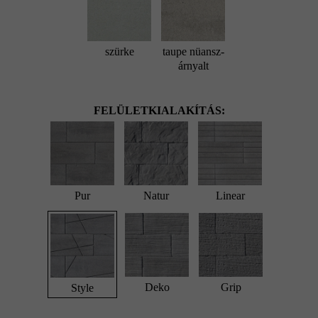
szürke
taupe nüansz-
árnyalt
FELÜLETKIALAKÍTÁS:
Pur
Natur
Linear
Deko
Grip
Style