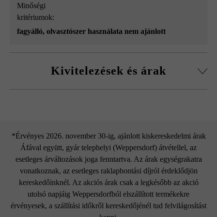
Minőségi
kritériumok:
fagyálló, olvasztószer használata nem ajánlott
Kivitelezések és árak
Fedlap L50 vízorral
*Érvényes 2026. november 30-ig, ajánlott kiskereskedelmi árak
Áfával együtt, gyár telephelyi (Weppersdorf) átvétellel, az
esetleges árváltozások joga fenntartva. Az árak egységrakatra
vonatkoznak, az esetleges raklapbontási díjról érdeklődjön
kereskedőinknél. Az akciós árak csak a legkésőbb az akció
utolsó napjáig Weppersdorfból elszállított termékekre
érvényesek, a szállítási időkről kereskedőjénél tud felvilágosítást