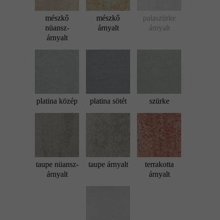
mészkő
mészkő
palaszürke
nüansz-
árnyalt
árnyalt
árnyalt
platina közép
platina sötét
szürke
taupe nüansz-
taupe árnyalt
terrakotta
árnyalt
árnyalt