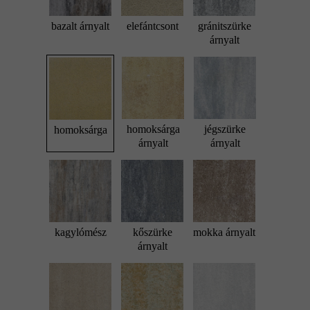
bazalt árnyalt
elefántcsont
gránitszürke
árnyalt
homoksárga
jégszürke
homoksárga
árnyalt
árnyalt
kagylómész
kőszürke
mokka árnyalt
árnyalt