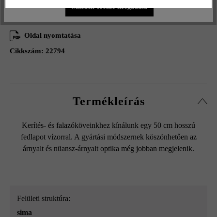
Minden cookie elfogadása
Hozzáadás a kívánságlistához
Oldal nyomtatása
Cikkszám:
22794
Termékleírás
Kerítés- és falazóköveinkhez kínálunk egy 50 cm hosszú
fedlapot vízorral. A gyártási módszernek köszönhetően az
árnyalt és nüansz-árnyalt optika még jobban megjelenik.
Felületi struktúra:
sima