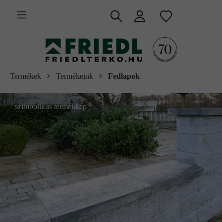
 fő tartalomra
Termékek
Termékeink
Fedlapok
szimbolikus termékkép