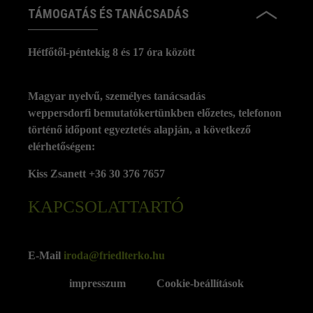
TÁMOGATÁS ÉS TANÁCSADÁS
Hétfőtől-péntekig 8 és 17 óra között
Magyar nyelvű, személyes tanácsadás
weppersdorfi bemutatókertünkben előzetes, telefonon
történő időpont egyeztetés alapján, a következő
elérhetőségen:
Kiss Zsanett +36 30 376 7657
KAPCSOLATTARTÓ
E-Mail
iroda@friedlterko.hu
impresszum
Cookie-beállítások