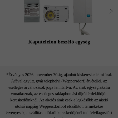
Kaputelefon beszélő egység
*Érvényes 2026. november 30-ig, ajánlott kiskereskedelmi árak
Áfával együtt, gyár telephelyi (Weppersdorf) átvétellel, az
esetleges árváltozások joga fenntartva. Az árak egységrakatra
vonatkoznak, az esetleges raklapbontási díjról érdeklődjön
kereskedőinknél. Az akciós árak csak a legkésőbb az akció
utolsó napjáig Weppersdorfból elszállított termékekre
érvényesek, a szállítási időkről kereskedőjénél tud felvilágosítást