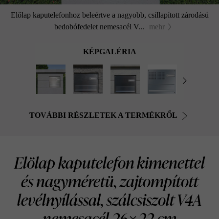
Előlap kaputelefonhoz beleértve a nagyobb, csillapított zárodású
bedobófedelet nemesacél V...
mehr
KÉPGALÉRIA
TOVÁBBI RÉSZLETEK A TERMÉKRŐL
Elölap kaputelefon kimenettel
és nagyméretü, zajtompított
levélnyílással, szálcsiszolt V4A
nemesacél 26×22 cm