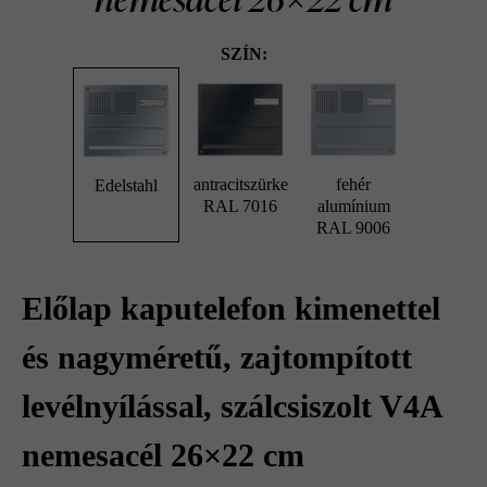
SZÍN:
antracitszürke
fehér
Edelstahl
RAL 7016
alumínium
RAL 9006
Előlap kaputelefon kimenettel
és nagyméretű, zajtompított
levélnyílással, szálcsiszolt V4A
nemesacél 26×22 cm