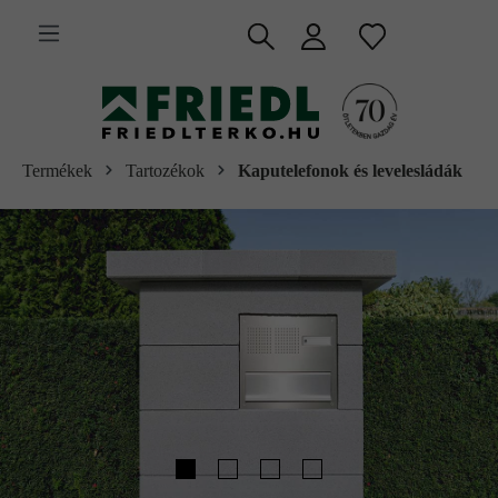
 fő tartalomra
Termékek
Tartozékok
Kaputelefonok és levelesládák