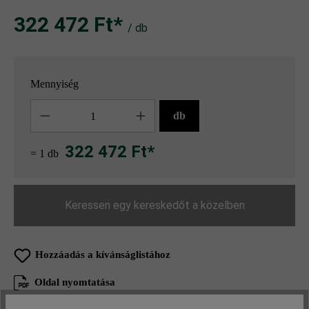
322 472 Ft‎‎‎*
/ db
Mennyiség
Mennyiség
db
322 472 Ft*
= 1 db
Keressen egy kereskedőt a közelben
Hozzáadás a kívánságlistához
Oldal nyomtatása
Cikkszám:
21770