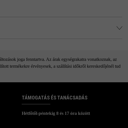
változások joga fenntartva. Az árak egységrakatra vonatkoznak, az
ított termékekre érvényesek, a szállítási időkről kereskedőjénél tud
TÁMOGATÁS ÉS TANÁCSADÁS
Hétfőtől-péntekig 8 és 17 óra között