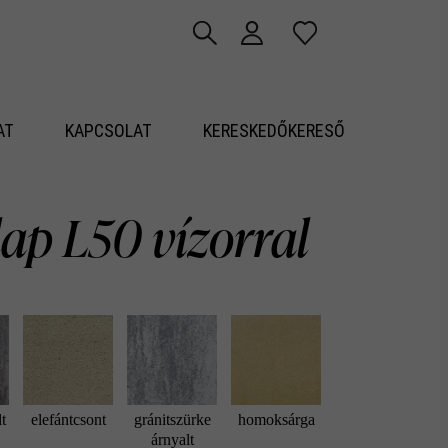
AT
KAPCSOLAT
KERESKEDŐKERESŐ
ap L50 vízorral
lt
elefántcsont
gránitszürke
homoksárga
árnyalt