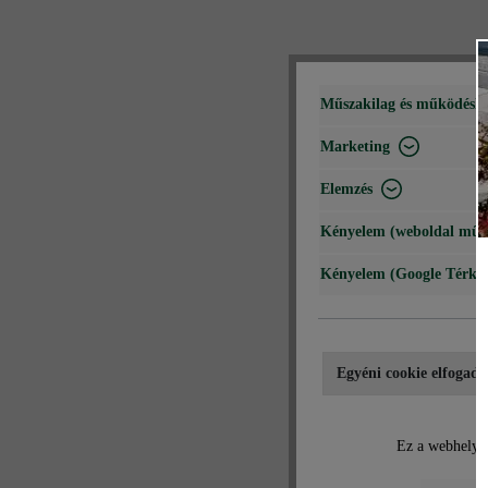
Műszakilag és működéshe
Marketing
Elemzés
Kényelem (weboldal műk
Kényelem (Google Térké
Egyéni cookie elfogadá
Ez a webhely c