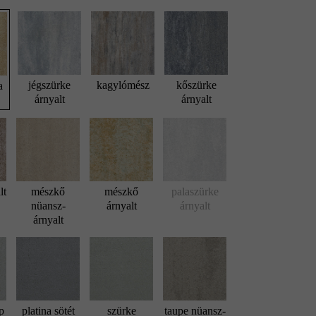
jégszürke
kagylómész
kőszürke
a
árnyalt
árnyalt
lt
mészkő
mészkő
palaszürke
nüansz-
árnyalt
árnyalt
árnyalt
p
platina sötét
szürke
taupe nüansz-