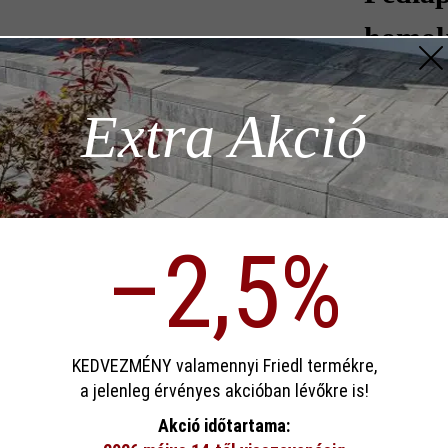
homok
4 200 F
z szükséges
Extra Akció
Mennyis
ödése)
Mennyisé
–2,5%
p)
4
= 1
sa
KEDVEZMÉNY valamennyi Friedl termékre,
a jelenleg érvényes akcióban lévőkre is!
ookie-kat használ, hogy a lehető legjobb funkcionalitást kínálja Önnek...
Továb
Akció időtartama:
Hozzáad