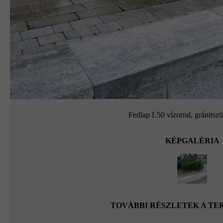
Fedlap L50 vízorral, gránitszü
KÉPGALÉRIA
TOVÁBBI RÉSZLETEK A T