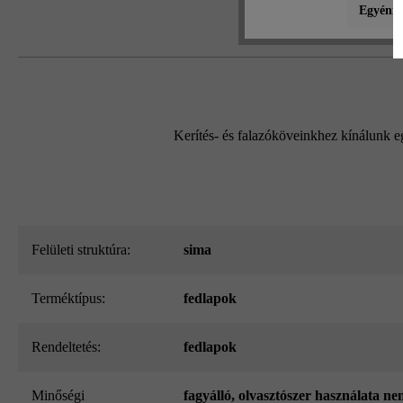
Egyéni b
Kerítés- és falazóköveinkhez kínálunk e
Felületi struktúra:
sima
Terméktípus:
fedlapok
Rendeltetés:
fedlapok
Minőségi
fagyálló, olvasztószer használata ne