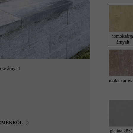
homoksárg
árnyalt
rke árnyalt
mokka árnya
ERMÉKRŐL
platina közé