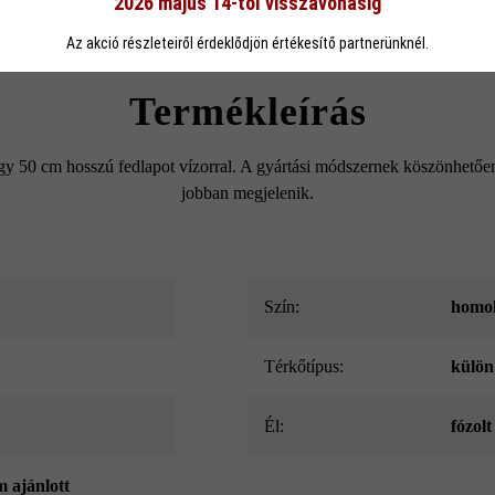
2026 május 14-től visszavonásig
eállítások
Csak funkcionális cookie elfogadása
Minden cookie e
Az akció részleteiről érdeklődjön értékesítő partnerünknél.
Termékleírás
gy 50 cm hosszú fedlapot vízorral. A gyártási módszernek köszönhetően
jobban megjelenik.
Szín:
homok
Térkőtípus:
külön
él:
fózolt
m ajánlott