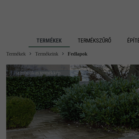
 fő tartalomra
TERMÉKEK
TERMÉKSZŰRŐ
ÉPÍT
Termékek
Termékeink
Fedlapok
szimbolikus termékkép