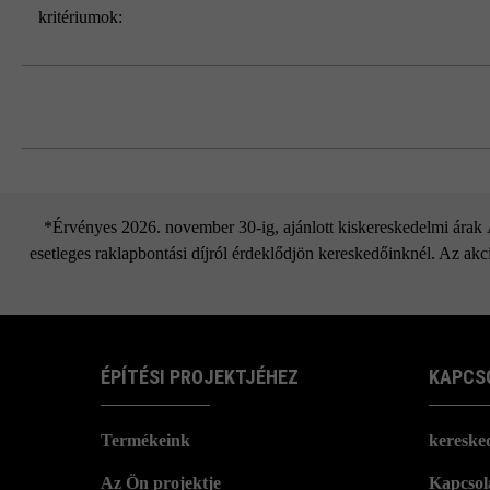
kritériumok:
*Érvényes 2026. november 30-ig, ajánlott kiskereskedelmi árak Áf
esetleges raklapbontási díjról érdeklődjön kereskedőinknél. Az akci
ÉPÍTÉSI PROJEKTJÉHEZ
KAPCS
Termékeink
kereske
Az Ön projektje
Kapcsola