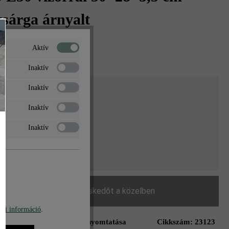
sárga árnyalt
t‎‎‎*
%
Aktív
/ db
Inaktív
Inaktív
ég
Inaktív
g
Inaktív
 200 Ft*
Keressen egy kereskedőt a közelben
bi információ
.
Oldal nyomtatása
Cikkszám:
23123
ás a kívánságlistához