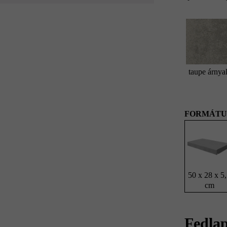
taupe árnyal
FORMÁTU
50 x 28 x 5
cm
Fedlap