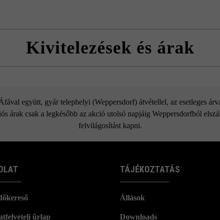
Kivitelezések és árak
Fedlap L50 vízorral
ával együtt, gyár telephelyi (Weppersdorf) átvétellel, az esetleges ár
ós árak csak a legkésőbb az akció utolsó napjáig Weppersdorfból elszáll
felvilágosítást kapni.
OLAT
TÁJÉKOZTATÁS
dőkereső
Állások
tfelvételi űrlap
Downloads