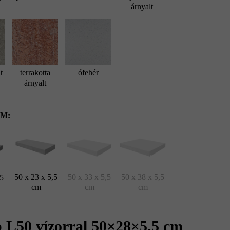
árnyalt
t
terrakotta
ófehér
árnyalt
M:
50 x 23 x 5,5
50 x 33 x 5,5
50 x 38 x 5,5
,5
cm
cm
cm
 L50 vízorral 50×28×5,5 cm