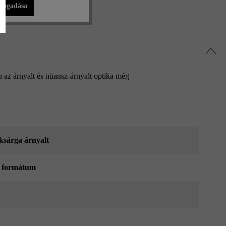
lfogadása
 az árnyalt és nüansz-árnyalt optika még
sárga árnyalt
 formátum