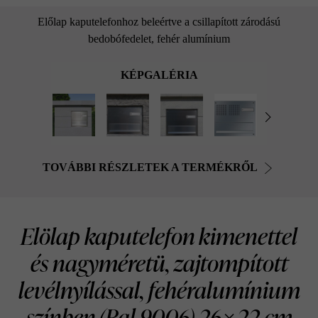
Előlap kaputelefonhoz beleértve a csillapított zárodású
bedobófedelet, fehér alumínium
KÉPGALÉRIA
TOVÁBBI RÉSZLETEK A TERMÉKRŐL
Elölap kaputelefon kimenettel
és nagyméretü, zajtompított
levélnyílással, fehéralumínium
színben (Ral 9006) 26×22 cm