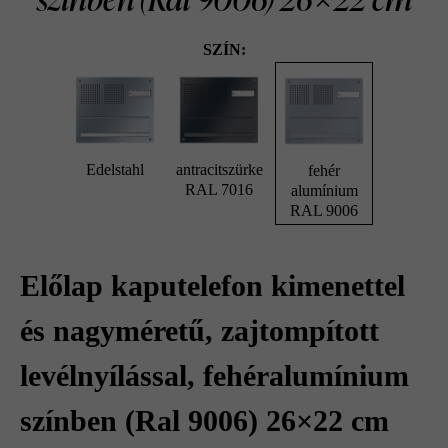
SZÍN:
Edelstahl
antracitszürke
fehér
RAL 7016
alumínium
RAL 9006
Előlap kaputelefon kimenettel
és nagyméretű, zajtompított
levélnyílással, fehéralumínium
színben (Ral 9006) 26×22 cm