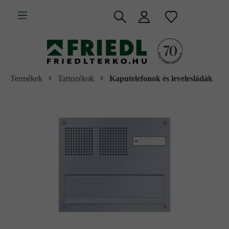
 fő tartalomra
Termékek
Tartozékok
Kaputelefonok és levelesládák