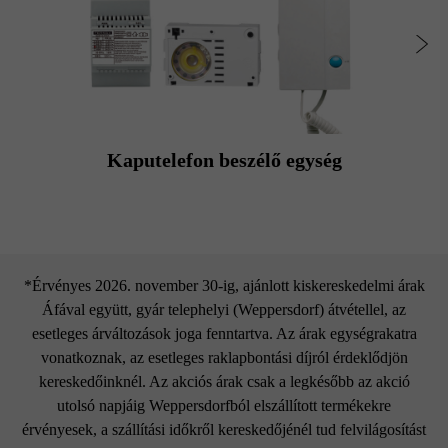
Kaputelefon beszélő egység
*Érvényes 2026. november 30-ig, ajánlott kiskereskedelmi árak
Áfával együtt, gyár telephelyi (Weppersdorf) átvétellel, az
esetleges árváltozások joga fenntartva. Az árak egységrakatra
vonatkoznak, az esetleges raklapbontási díjról érdeklődjön
kereskedőinknél. Az akciós árak csak a legkésőbb az akció
utolsó napjáig Weppersdorfból elszállított termékekre
érvényesek, a szállítási időkről kereskedőjénél tud felvilágosítást