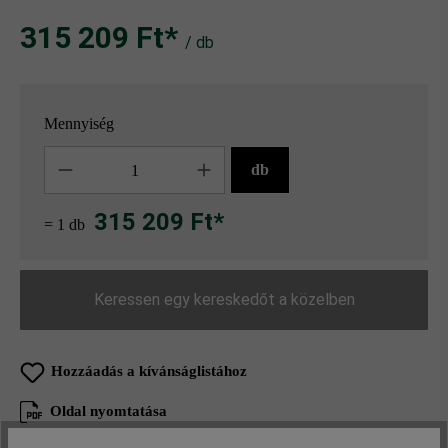
315 209 Ft‎‎‎*
/ db
Mennyiség
Mennyiség
db
315 209 Ft*
= 1 db
Keressen egy kereskedőt a közelben
Hozzáadás a kívánságlistához
Oldal nyomtatása
Cikkszám:
21771