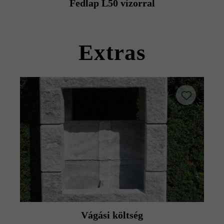
Fedlap L50 vízorral
kövekkel együtt szállítható).
Kérjük, vegye figyelembe a lerakási útmutatókat és a
termék adatlapokat az építési tanácsok/szerviz menüpont
Extras
alatt.
Vágási költség