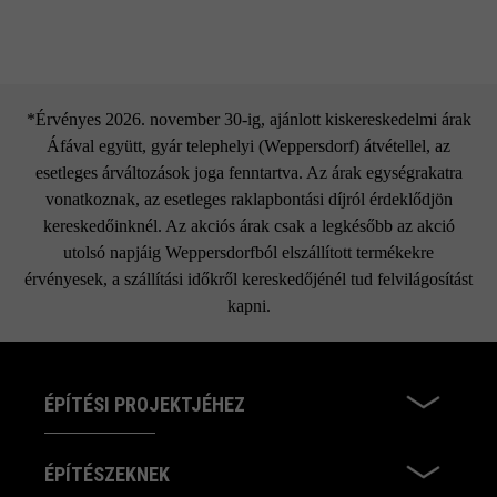
*Érvényes 2026. november 30-ig, ajánlott kiskereskedelmi árak
Áfával együtt, gyár telephelyi (Weppersdorf) átvétellel, az
esetleges árváltozások joga fenntartva. Az árak egységrakatra
vonatkoznak, az esetleges raklapbontási díjról érdeklődjön
kereskedőinknél. Az akciós árak csak a legkésőbb az akció
utolsó napjáig Weppersdorfból elszállított termékekre
érvényesek, a szállítási időkről kereskedőjénél tud felvilágosítást
kapni.
ÉPÍTÉSI PROJEKTJÉHEZ
ÉPÍTÉSZEKNEK