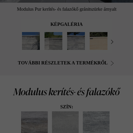
Modulus Pur kerítés- és falazókő gránitszürke árnyalt
KÉPGALÉRIA
TOVÁBBI RÉSZLETEK A TERMÉKRŐL
Modulus kerítés- és falazókő
SZÍN: