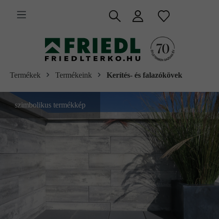
 fő tartalomra
Termékek
Termékeink
Kerítés- és falazókövek
szimbolikus termékkép