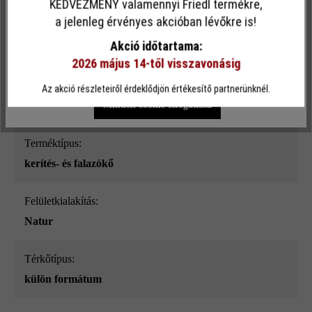
KEDVEZMÉNY valamennyi Friedl termékre,
Ez a webhely cookie-kat használ, hogy a lehető legjobb
a jelenleg érvényes akcióban lévőkre is!
Felületi struktúra:
funkcionalitást kínálja Önnek...
További információ
.
Akció időtartama:
sima
2026 május 14-től visszavonásig
Egyéni beállítások
Csak funkcionális cookie elfogadása
Szín:
Az akció részleteiről érdeklődjön értékesítő partnerünknél.
kőszürke árnyalt_ModulusPur
Minden cookie elfogadása
Terméktípus:
kerítés- és falazókő
Felületkialakítás:
Natur
Térkőtípus:
külön formátum