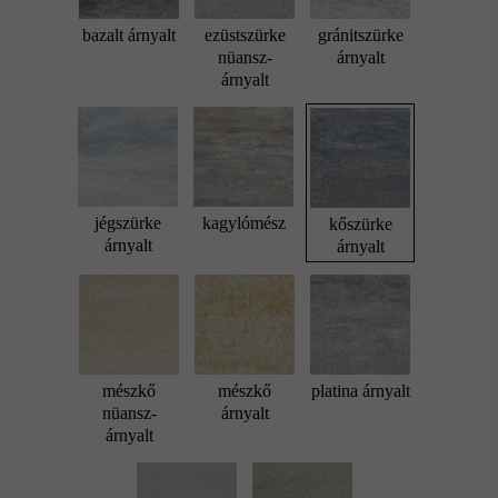
bazalt árnyalt
ezüstszürke
gránitszürke
nüansz-
árnyalt
árnyalt
jégszürke
kagylómész
kőszürke
árnyalt
árnyalt
mészkő
mészkő
platina árnyalt
nüansz-
árnyalt
árnyalt