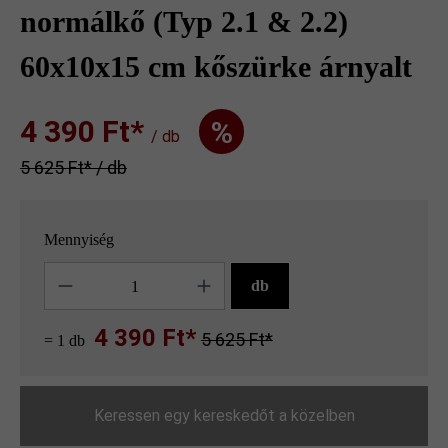
normálkő (Typ 2.1 & 2.2)
60x10x15 cm kőszürke árnyalt
4 390 Ft‎‎‎*
%
/ db
5 625 Ft‎‎‎* / db
Mennyiség
Mennyiség
db
4 390 Ft*
5 625 Ft*
= 1 db
Keressen egy kereskedőt a közelben