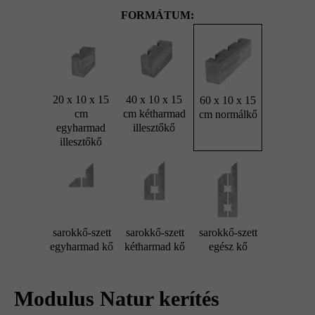
FORMÁTUM:
20 x 10 x 15
40 x 10 x 15
60 x 10 x 15
cm
cm kétharmad
cm normálkő
egyharmad
illesztőkő
illesztőkő
sarokkő-szett
sarokkő-szett
sarokkő-szett
egyharmad kő
kétharmad kő
egész kő
Modulus Natur kerítés