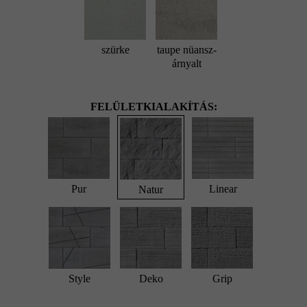
szürke
taupe nüansz-
árnyalt
FELÜLETKIALAKÍTÁS:
Pur
Linear
Natur
Style
Deko
Grip