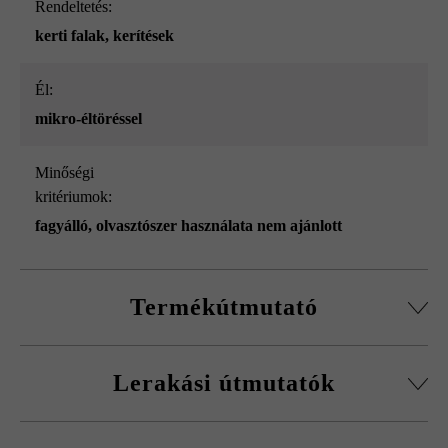
Rendeltetés:
kerti falak
, kerítések
él:
mikro-éltöréssel
Minőségi
kritériumok:
fagyálló, olvasztószer használata nem ajánlott
Termékútmutató
Normálkőből készült építőelemrendszer, vágott passzív
Lerakási útmutatók
kövekkel, sarokkő-szettel és fedőlapokkal.
Körbefutó fazettálás normálkőnél
A fagykár elkerülése érdekében be kell tartani a