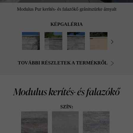
Modulus Pur kerítés- és falazókő gránitszürke árnyalt
KÉPGALÉRIA
TOVÁBBI RÉSZLETEK A TERMÉKRŐL
Modulus kerítés- és falazókő
SZÍN: