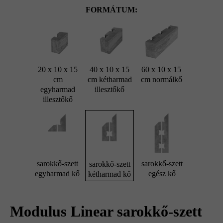
FORMÁTUM:
20 x 10 x 15
40 x 10 x 15
60 x 10 x 15
cm
cm kétharmad
cm normálkő
egyharmad
illesztőkő
illesztőkő
sarokkő-szett
sarokkő-szett
sarokkő-szett
egyharmad kő
egész kő
kétharmad kő
Modulus Linear sarokkő-szett