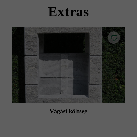
termék adatlapokat az építési tanácsok/szerviz menüpont
Extras
alatt.
Vágási költség