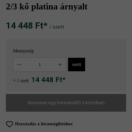
2/3 kő platina árnyalt
14 448 Ft‎‎‎*
/ szett
Mennyiség
Mennyiség
szett
14 448 Ft*
= 1 szett
Keressen egy kereskedőt a közelben
Hozzáadás a kívánságlistához