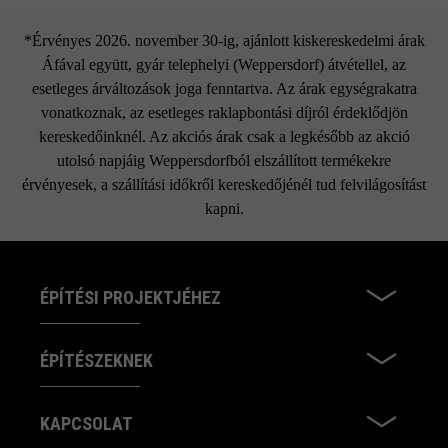
*Érvényes 2026. november 30-ig, ajánlott kiskereskedelmi árak
Áfával együtt, gyár telephelyi (Weppersdorf) átvétellel, az
esetleges árváltozások joga fenntartva. Az árak egységrakatra
vonatkoznak, az esetleges raklapbontási díjról érdeklődjön
kereskedőinknél. Az akciós árak csak a legkésőbb az akció
utolsó napjáig Weppersdorfból elszállított termékekre
érvényesek, a szállítási időkről kereskedőjénél tud felvilágosítást
kapni.
ÉPÍTÉSI PROJEKTJÉHEZ
ÉPÍTÉSZEKNEK
KAPCSOLAT