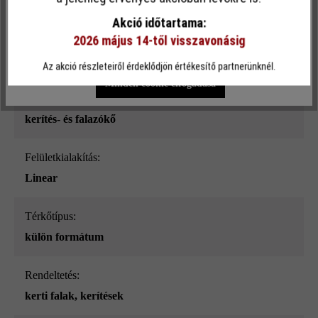
sima
funkcionalitást kínálja Önnek...
További információ
.
Akció időtartama:
2026 május 14-től visszavonásig
Szín:
Egyéni beállítások
Csak funkcionális cookie elfogadása
platina árnyalt_ModulusPur
Az akció részleteiről érdeklődjön értékesítő partnerünknél.
Minden cookie elfogadása
Terméktípus:
kerítés- és falazókő
Felületkialakítás:
Linear
Térkőtípus:
külön formátum
Rendeltetés:
kerti falak
, kerítések