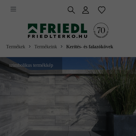
 fő tartalomra
Termékek
Termékeink
Kerítés- és falazókövek
szimbolikus termékkép