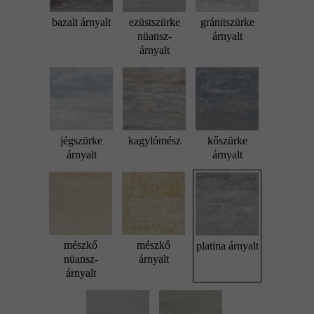
bazalt árnyalt
ezüstszürke
gránitszürke
nüansz-
árnyalt
árnyalt
jégszürke
kagylómész
kőszürke
árnyalt
árnyalt
mészkő
mészkő
platina árnyalt
nüansz-
árnyalt
árnyalt