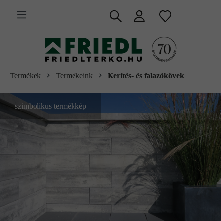
 fő tartalomra
Termékek
Termékeink
Kerítés- és falazókövek
szimbolikus termékkép