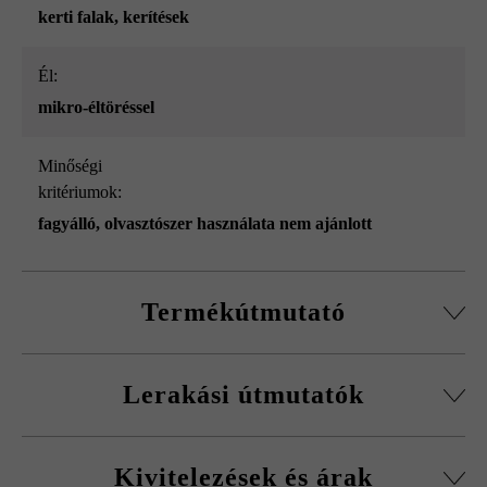
kerti falak
, kerítések
él:
mikro-éltöréssel
Minőségi
kritériumok:
fagyálló, olvasztószer használata nem ajánlott
Termékútmutató
Normálkőből készült építőelemrendszer, vágott passzív
Lerakási útmutatók
kövekkel, sarokkő-szettel és fedőlapokkal.
Körbefutó fazettálás normálkőnél
A fagykár elkerülése érdekében be kell tartani a
Falakhoz és kerítésekhez, valamint előfalazáshoz
Kivitelezések és árak
kitöltőbeton javasolt betonminőségét.