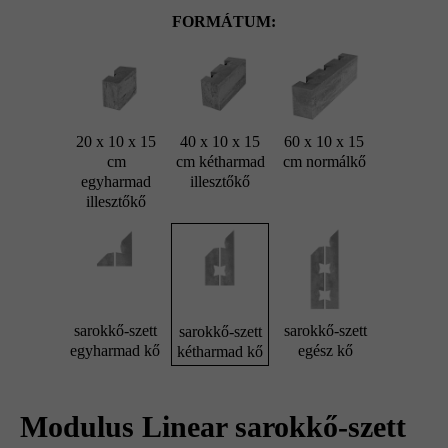
FORMÁTUM:
20 x 10 x 15
40 x 10 x 15
60 x 10 x 15
cm
cm kétharmad
cm normálkő
egyharmad
illesztőkő
illesztőkő
sarokkő-szett
sarokkő-szett
sarokkő-szett
egyharmad kő
egész kő
kétharmad kő
Modulus Linear sarokkő-szett