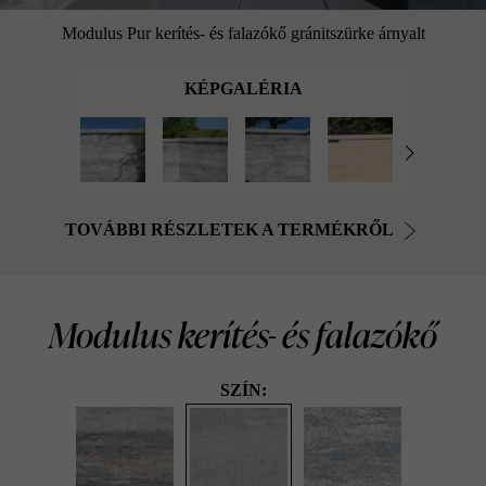
Modulus Pur kerítés- és falazókő gránitszürke árnyalt
KÉPGALÉRIA
TOVÁBBI RÉSZLETEK A TERMÉKRŐL
Modulus kerítés- és falazókő
SZÍN: