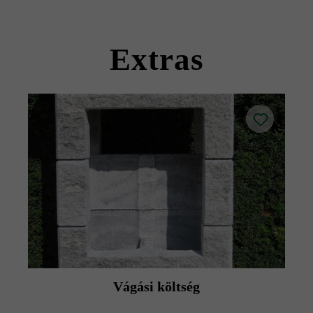
kövekkel együtt szállítható).
Kérjük, vegye figyelembe a lerakási útmutatókat és a
termék adatlapokat az építési tanácsok/szerviz menüpont
Extras
alatt.
Vágási költség