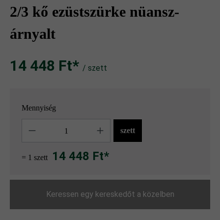
2/3 kő ezüstszürke nüansz-
árnyalt
14 448 Ft‎‎‎*
/ szett
Mennyiség
Mennyiség
szett
14 448 Ft*
= 1 szett
Keressen egy kereskedőt a közelben