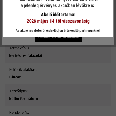
Ez a webhely cookie-kat használ, hogy a lehető legjobb
a jelenleg érvényes akcióban lévőkre is!
Felületi struktúra:
funkcionalitást kínálja Önnek...
További információ
.
sima
Akció időtartama:
2026 május 14-től visszavonásig
Egyéni beállítások
Csak funkcionális cookie elfogadása
Szín:
Az akció részleteiről érdeklődjön értékesítő partnerünknél.
ezüstszürke nüansz-árnyalt_ModulusPur
Minden cookie elfogadása
Terméktípus:
kerítés- és falazókő
Felületkialakítás:
Linear
Térkőtípus:
külön formátum
Rendeltetés: