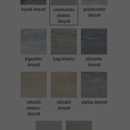
bazalt árnyalt
gránitszürke
ezüstszürke
árnyalt
nüansz-
árnyalt
jégszürke
kagylómész
kőszürke
árnyalt
árnyalt
mészkő
mészkő
platina árnyalt
nüansz-
árnyalt
árnyalt