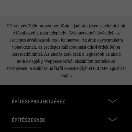
*Érvényes 2026. november 30-ig, ajánlott kiskereskedelmi árak
Áfával együtt, gyár telephelyi (Weppersdorf) átvétellel, az
esetleges árváltozások joga fenntartva. Az árak egységrakatra
vonatkoznak, az esetleges raklapbontási díjról érdeklődjön
kereskedőinknél. Az akciós árak csak a legkésőbb az akció
utolsó napjáig Weppersdorfból elszállított termékekre
érvényesek, a szállítási időkről kereskedőjénél tud felvilágosítást
kapni.
ÉPÍTÉSI PROJEKTJÉHEZ
ÉPÍTÉSZEKNEK