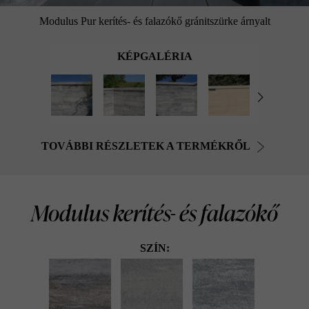
Modulus Pur kerítés- és falazókő gránitszürke árnyalt
KÉPGALÉRIA
TOVÁBBI RÉSZLETEK A TERMÉKRŐL
Modulus kerítés- és falazókő
SZÍN: