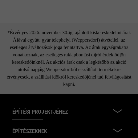
*Érvényes 2026. november 30-ig, ajánlott kiskereskedelmi árak
Áfával együtt, gyár telephelyi (Weppersdorf) átvétellel, az
esetleges árváltozások joga fenntartva. Az árak egységrakatra
vonatkoznak, az esetleges raklapbontási díjról érdeklődjön
kereskedőinknél. Az akciós árak csak a legkésőbb az akció
utolsó napjáig Weppersdorfból elszállított termékekre
érvényesek, a szállítási időkről kereskedőjénél tud felvilágosítást
kapni.
ÉPÍTÉSI PROJEKTJÉHEZ
ÉPÍTÉSZEKNEK