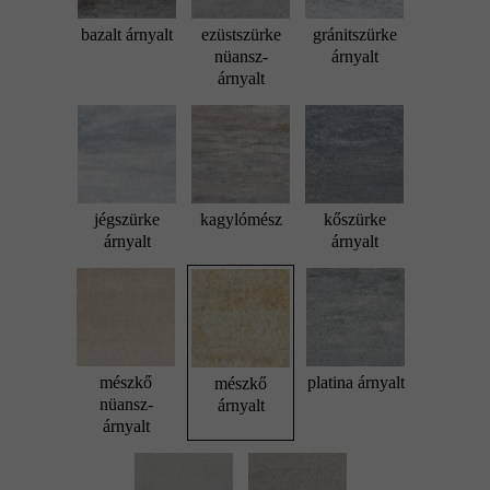
bazalt árnyalt
ezüstszürke
gránitszürke
nüansz-
árnyalt
árnyalt
jégszürke
kagylómész
kőszürke
árnyalt
árnyalt
mészkő
platina árnyalt
mészkő
nüansz-
árnyalt
árnyalt