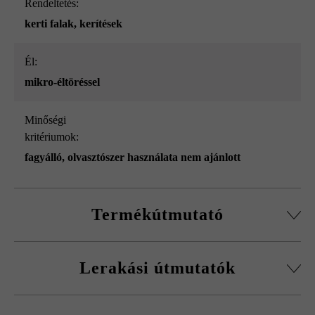
Rendeltetés:
kerti falak
, kerítések
él:
mikro-éltöréssel
Minőségi
kritériumok:
fagyálló, olvasztószer használata nem ajánlott
Termékútmutató
Normálkőből készült építőelemrendszer, vágott passzív
Lerakási útmutatók
kövekkel, sarokkő-szettel és fedőlapokkal.
Körbefutó fazettálás normálkőnél
A fagykár elkerülése érdekében be kell tartani a
Falakhoz és kerítésekhez, valamint előfalazáshoz