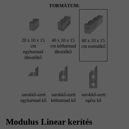
FORMÁTUM:
20 x 10 x 15
40 x 10 x 15
60 x 10 x 15
cm
cm kétharmad
cm normálkő
egyharmad
illesztőkő
illesztőkő
sarokkő-szett
sarokkő-szett
sarokkő-szett
egyharmad kő
kétharmad kő
egész kő
Modulus Linear kerítés