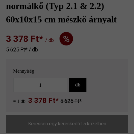
normálkő (Typ 2.1 & 2.2)
60x10x15 cm mészkő árnyalt
3 378 Ft‎‎‎*
%
/ db
5 625 Ft‎‎‎* / db
Mennyiség
Mennyiség
db
3 378 Ft*
5 625 Ft*
= 1 db
Keressen egy kereskedőt a közelben