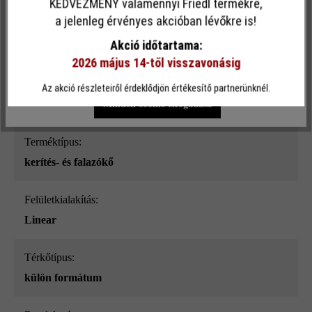
KEDVEZMÉNY valamennyi Friedl termékre,
Ez a webhely cookie-kat használ, hogy a lehető legjobb
a jelenleg érvényes akcióban lévőkre is!
Felületi struktúra:
funkcionalitást kínálja Önnek...
További információ
.
Akció időtartama:
sima
2026 május 14-től visszavonásig
Egyéni beállítások
Csak funkcionális cookie elfogadása
Szín:
Az akció részleteiről érdeklődjön értékesítő partnerünknél.
mészkő árnyalt_ModulusPur
Minden cookie elfogadása
Terméktípus:
kerítés- és falazókő
Felületkialakítás:
Linear
Térkőtípus:
külön formátum