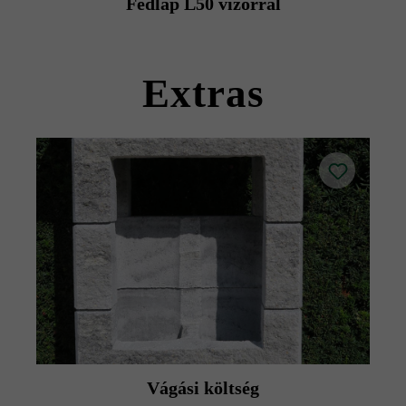
Fedlap L50 vízorral
kövekkel együtt szállítható).
Kérjük, vegye figyelembe a lerakási útmutatókat és a
termék adatlapokat az építési tanácsok/szerviz menüpont
Extras
alatt.
Vágási költség