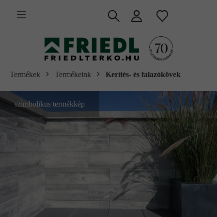
 fő tartalomra
Termékek
Termékeink
Kerítés- és falazókövek
szimbolikus termékkép