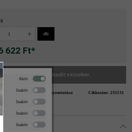
ég
g
db
6 622 Ft*
Keressen egy kereskedőt a közelben
Aktív
Inaktív
Oldal nyomtatása
Cikkszám:
231131
ás a kívánságlistához
Inaktív
Inaktív
Inaktív