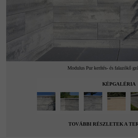
Modulus Pur kerítés- és falazókő grá
KÉPGALÉRIA
TOVÁBBI RÉSZLETEK A T