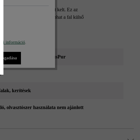
ával igazán mély benyomást kelt. Ez az
erakásával más-más színt kaphat a fal külső
bi információ
.
ő nüansz-árnyalt_ModulusPur
lfogadása
r
falak
, kerítések
lló, olvasztószer használata nem ajánlott