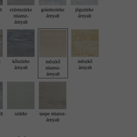
lt
ezüstszürke
gránitszürke
jégszürke
nüansz-
árnyalt
árnyalt
árnyalt
z
kőszürke
mészkő
mészkő
árnyalt
árnyalt
nüansz-
árnyalt
lt
szürke
taupe nüansz-
árnyalt