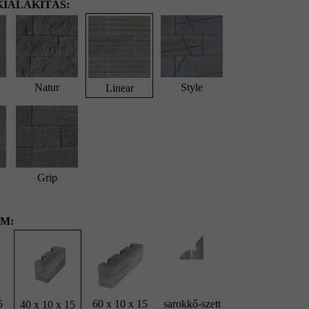
IALAKÍTÁS:
Natur
Style
Linear
Grip
M:
5
60 x 10 x 15
sarokkő-szett
40 x 10 x 15