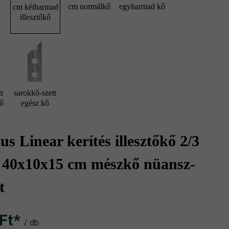
cm normálkő
egyharmad kő
cm kétharmad
illesztőkő
t
sarokkő-szett
kő
egész kő
s Linear kerítés illesztőkő 2/3
t 40x10x15 cm mészkő nüansz-
t
t‎‎‎*
/ db