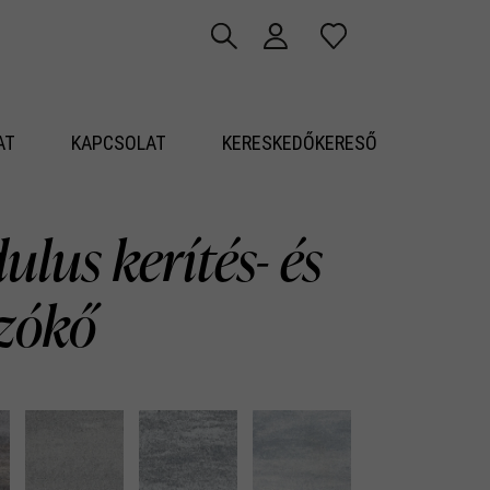
AT
KAPCSOLAT
KERESKEDŐKERESŐ
lus kerítés- és
azókő