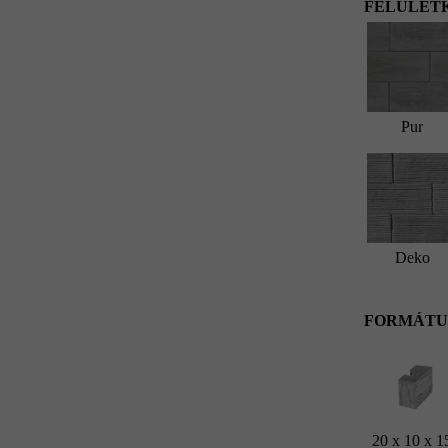
FELÜLETK
Pur
Deko
FORMÁTU
20 x 10 x 1