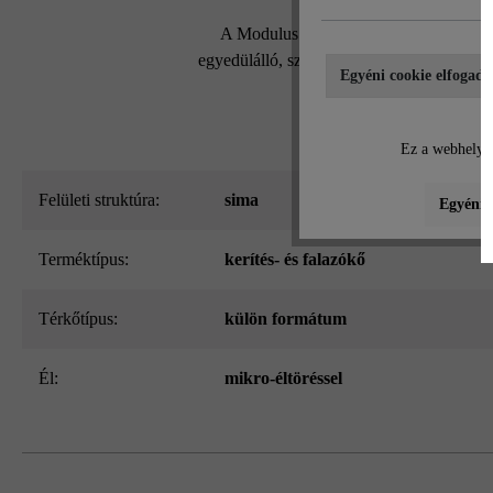
A Modulus Pur kerítés- és falazókő mo
egyedülálló, szabadalmaztatott kőrendszern
Egyéni cookie elfogadá
Ez a webhely c
Felületi struktúra:
sima
Egyéni b
Terméktípus:
kerítés- és falazókő
Térkőtípus:
külön formátum
él:
mikro-éltöréssel