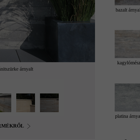
bazalt árnya
kagylómés
nitszürke árnyalt
platina árnya
ERMÉKRŐL