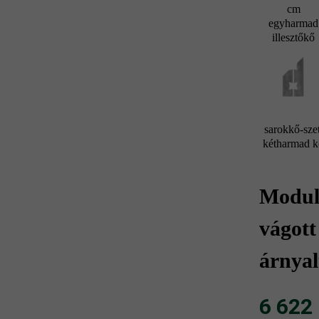
cm
egyharmad
illesztőkő
sarokkő-szet
kétharmad 
Modulu
vágot
árnyal
6 622 F