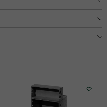
színárnyalatot érjünk el, és elkerüljük a
epes platina fedlap áll rendelkezésre (fedlap
 történő impregnálását javasolja (ez felár
alatt.