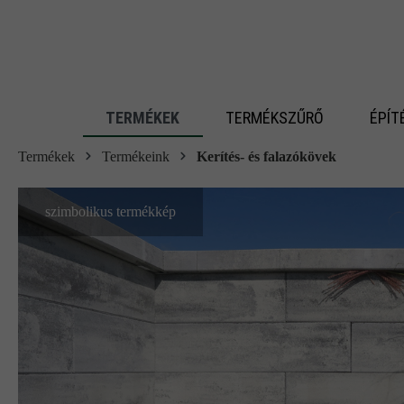
 fő tartalomra
TERMÉKEK
TERMÉKSZŰRŐ
ÉPÍT
Termékek
Termékeink
Kerítés- és falazókövek
szimbolikus termékkép