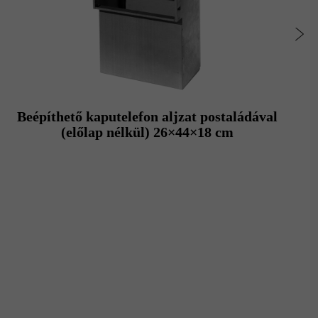
Beépíthető kaputelefon aljzat postaládával
(előlap nélkül) 26×44×18 cm