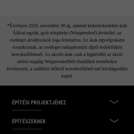
*Érvényes 2026. november 30-ig, ajánlott kiskereskedelmi árak
Áfával együtt, gyár telephelyi (Weppersdorf) átvétellel, az
esetleges árváltozások joga fenntartva. Az árak egységrakatra
vonatkoznak, az esetleges raklapbontási díjról érdeklődjön
kereskedőinknél. Az akciós árak csak a legkésőbb az akció
utolsó napjáig Weppersdorfból elszállított termékekre
érvényesek, a szállítási időkről kereskedőjénél tud felvilágosítást
kapni.
ÉPÍTÉSI PROJEKTJÉHEZ
ÉPÍTÉSZEKNEK