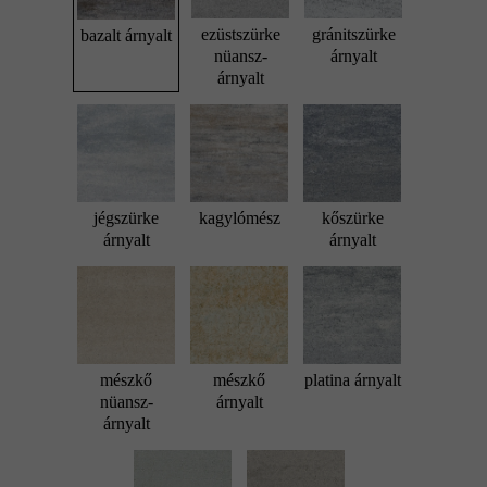
ezüstszürke
gránitszürke
bazalt árnyalt
nüansz-
árnyalt
árnyalt
jégszürke
kagylómész
kőszürke
árnyalt
árnyalt
mészkő
mészkő
platina árnyalt
nüansz-
árnyalt
árnyalt