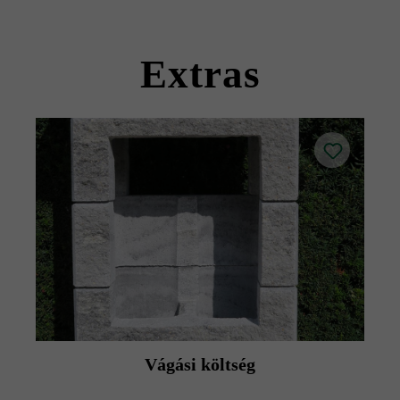
Kérjük, vegye figyelembe a lerakási útmutatókat és a
termék adatlapokat az építési tanácsok/szerviz menüpont
Extras
alatt.
Vágási költség