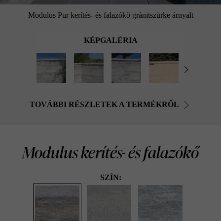
Modulus Pur kerítés- és falazókő gránitszürke árnyalt
KÉPGALÉRIA
TOVÁBBI RÉSZLETEK A TERMÉKRŐL
Modulus kerítés- és falazókő
SZÍN: