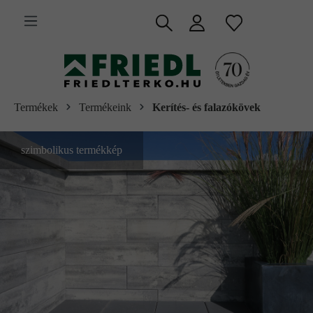
 fő tartalomra
Termékek
Termékeink
Kerítés- és falazókövek
szimbolikus termékkép