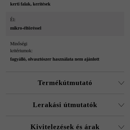
kerti falak
, kerítések
él:
mikro-éltöréssel
Minőségi
kritériumok:
fagyálló, olvasztószer használata nem ajánlott
Termékútmutató
Normálkőből készült építőelemrendszer, vágott passzív
Lerakási útmutatók
kövekkel, sarokkő-szettel és fedőlapokkal.
Körbefutó fazettálás normálkőnél
A fagykár elkerülése érdekében be kell tartani a
Falakhoz és kerítésekhez, valamint előfalazáshoz
Kivitelezések és árak
kitöltőbeton javasolt betonminőségét.