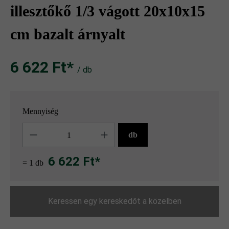
illesztőkő 1/3 vágott 20x10x15
cm bazalt árnyalt
6 622 Ft‎‎‎*
/ db
Mennyiség
Mennyiség
db
6 622 Ft*
= 1 db
Keressen egy kereskedőt a közelben