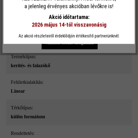
Ez a webhely cookie-kat használ, hogy a lehető legjobb
a jelenleg érvényes akcióban lévőkre is!
Felületi struktúra:
funkcionalitást kínálja Önnek...
További információ
.
sima
Akció időtartama:
2026 május 14-től visszavonásig
Egyéni beállítások
Csak funkcionális cookie elfogadása
Szín:
Az akció részleteiről érdeklődjön értékesítő partnerünknél.
bazalt árnyalt_ModulusPur
Minden cookie elfogadása
Terméktípus:
kerítés- és falazókő
Felületkialakítás:
Linear
Térkőtípus:
külön formátum
Rendeltetés: