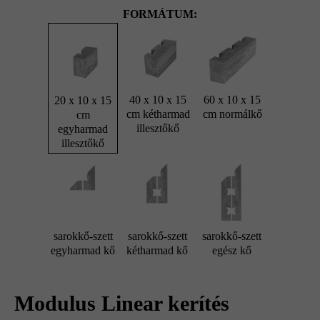
FORMÁTUM:
40 x 10 x 15
60 x 10 x 15
20 x 10 x 15
cm kétharmad
cm normálkő
cm
illesztőkő
egyharmad
illesztőkő
sarokkő-szett
sarokkő-szett
sarokkő-szett
egyharmad kő
kétharmad kő
egész kő
Modulus Linear kerítés