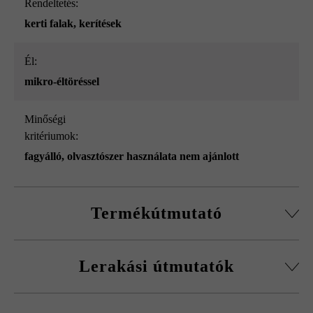
Rendeltetés:
kerti falak
, kerítések
él:
mikro-éltöréssel
Minőségi
kritériumok:
fagyálló, olvasztószer használata nem ajánlott
Termékútmutató
Normálkőből készült építőelemrendszer, vágott passzív
Lerakási útmutatók
kövekkel, sarokkő-szettel és fedőlapokkal.
Körbefutó fazettálás normálkőnél
A fagykár elkerülése érdekében be kell tartani a
Falakhoz és kerítésekhez, valamint előfalazáshoz