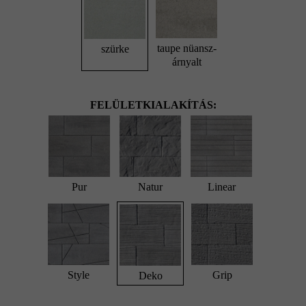
taupe nüansz-
szürke
árnyalt
FELÜLETKIALAKÍTÁS:
Pur
Natur
Linear
Style
Grip
Deko