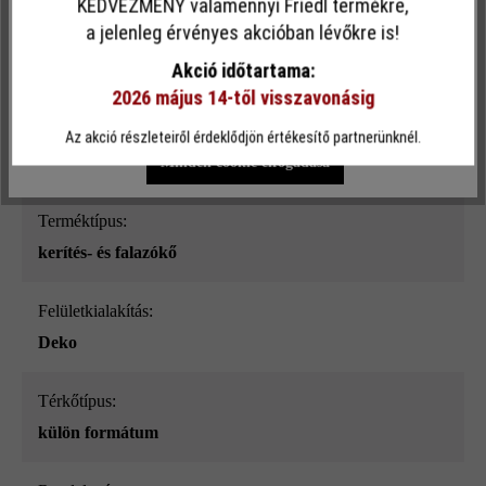
KEDVEZMÉNY valamennyi Friedl termékre,
Ez a webhely cookie-kat használ, hogy a lehető legjobb
a jelenleg érvényes akcióban lévőkre is!
Felületi struktúra:
funkcionalitást kínálja Önnek...
További információ
.
Akció időtartama:
sima
2026 május 14-től visszavonásig
Egyéni beállítások
Csak funkcionális cookie elfogadása
Szín:
Az akció részleteiről érdeklődjön értékesítő partnerünknél.
szürke_ModulusPur
Minden cookie elfogadása
Terméktípus:
kerítés- és falazókő
Felületkialakítás:
Deko
Térkőtípus:
külön formátum