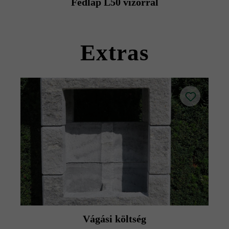
Fedlap L50 vízorral
kövekkel együtt szállítható).
Kérjük, vegye figyelembe a lerakási útmutatókat és a
termék adatlapokat az építési tanácsok/szerviz menüpont
Extras
alatt.
Vágási költség