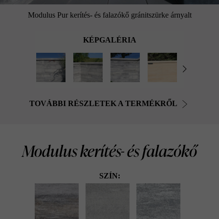
Modulus Pur kerítés- és falazókő gránitszürke árnyalt
KÉPGALÉRIA
TOVÁBBI RÉSZLETEK A TERMÉKRŐL
Modulus kerítés- és falazókő
SZÍN: