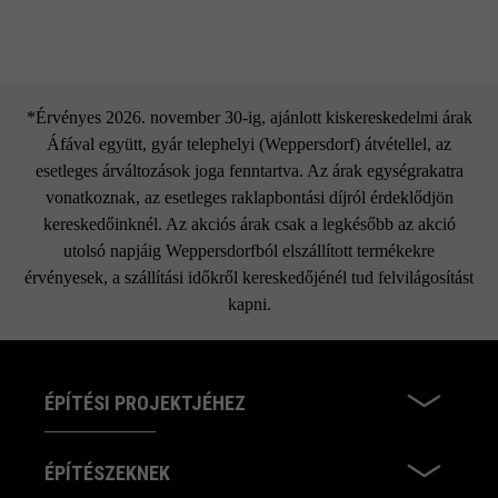
*Érvényes 2026. november 30-ig, ajánlott kiskereskedelmi árak
Áfával együtt, gyár telephelyi (Weppersdorf) átvétellel, az
esetleges árváltozások joga fenntartva. Az árak egységrakatra
vonatkoznak, az esetleges raklapbontási díjról érdeklődjön
kereskedőinknél. Az akciós árak csak a legkésőbb az akció
utolsó napjáig Weppersdorfból elszállított termékekre
érvényesek, a szállítási időkről kereskedőjénél tud felvilágosítást
kapni.
ÉPÍTÉSI PROJEKTJÉHEZ
ÉPÍTÉSZEKNEK