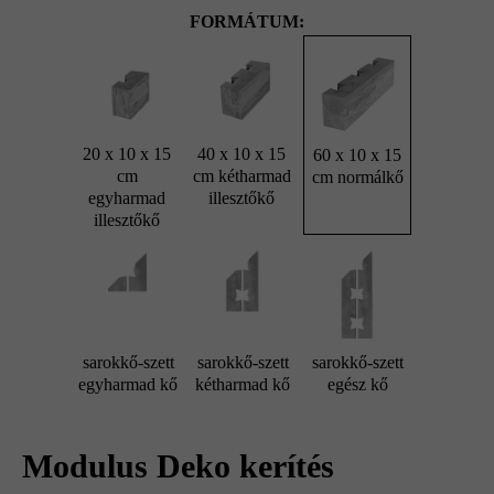
FORMÁTUM:
20 x 10 x 15
40 x 10 x 15
60 x 10 x 15
cm
cm kétharmad
cm normálkő
egyharmad
illesztőkő
illesztőkő
sarokkő-szett
sarokkő-szett
sarokkő-szett
egyharmad kő
kétharmad kő
egész kő
Modulus Deko kerítés