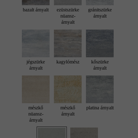
bazalt árnyalt
ezüstszürke
gránitszürke
nüansz-
árnyalt
árnyalt
jégszürke
kagylómész
kőszürke
árnyalt
árnyalt
mészkő
mészkő
platina árnyalt
nüansz-
árnyalt
árnyalt