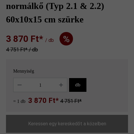
normálkő (Typ 2.1 & 2.2)
60x10x15 cm szürke
3 870 Ft‎‎‎*
%
/ db
4 751 Ft‎‎‎* / db
Mennyiség
Mennyiség
db
3 870 Ft*
4 751 Ft*
= 1 db
Keressen egy kereskedőt a közelben