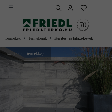
 fő tartalomra
Termékek
Termékeink
Kerítés- és falazókövek
szimbolikus termékkép