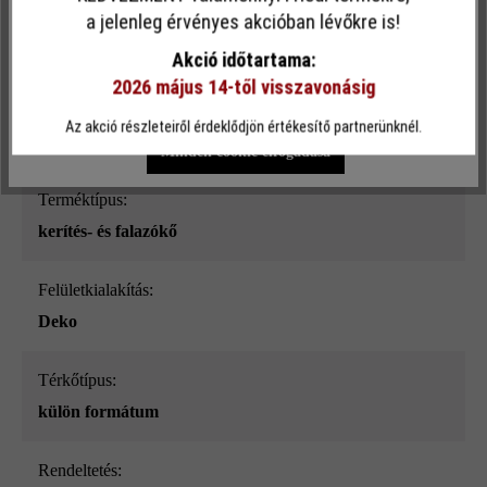
Ez a webhely cookie-kat használ, hogy a lehető legjobb
a jelenleg érvényes akcióban lévőkre is!
Felületi struktúra:
funkcionalitást kínálja Önnek...
További információ
.
sima
Akció időtartama:
2026 május 14-től visszavonásig
Egyéni beállítások
Csak funkcionális cookie elfogadása
Szín:
Az akció részleteiről érdeklődjön értékesítő partnerünknél.
szürke_ModulusPur
Minden cookie elfogadása
Terméktípus:
kerítés- és falazókő
Felületkialakítás:
Deko
Térkőtípus:
külön formátum
Rendeltetés: