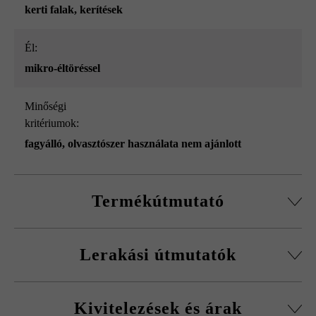
kerti falak
, kerítések
él:
mikro-éltöréssel
Minőségi
kritériumok:
fagyálló, olvasztószer használata nem ajánlott
Termékútmutató
Normálkőből készült építőelemrendszer, vágott passzív
Lerakási útmutatók
kövekkel, sarokkő-szettel és fedőlapokkal.
Körbefutó fazettálás normálkőnél
A fagykár elkerülése érdekében be kell tartani a
Falakhoz és kerítésekhez, valamint előfalazáshoz
Kivitelezések és árak
kitöltőbeton javasolt betonminőségét.