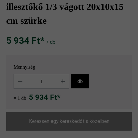
illesztőkő 1/3 vágott 20x10x15
cm szürke
5 934 Ft‎‎‎*
/ db
Mennyiség
Mennyiség
db
5 934 Ft*
= 1 db
Keressen egy kereskedőt a közelben