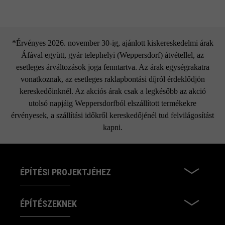
*Érvényes 2026. november 30-ig, ajánlott kiskereskedelmi árak
Áfával együtt, gyár telephelyi (Weppersdorf) átvétellel, az
esetleges árváltozások joga fenntartva. Az árak egységrakatra
vonatkoznak, az esetleges raklapbontási díjról érdeklődjön
kereskedőinknél. Az akciós árak csak a legkésőbb az akció
utolsó napjáig Weppersdorfból elszállított termékekre
érvényesek, a szállítási időkről kereskedőjénél tud felvilágosítást
kapni.
ÉPÍTÉSI PROJEKTJÉHEZ
ÉPÍTÉSZEKNEK