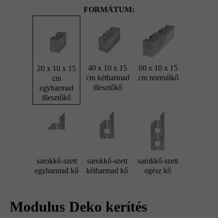
FORMÁTUM:
40 x 10 x 15
60 x 10 x 15
20 x 10 x 15
cm kétharmad
cm normálkő
cm
illesztőkő
egyharmad
illesztőkő
sarokkő-szett
sarokkő-szett
sarokkő-szett
egyharmad kő
kétharmad kő
egész kő
Modulus Deko kerítés