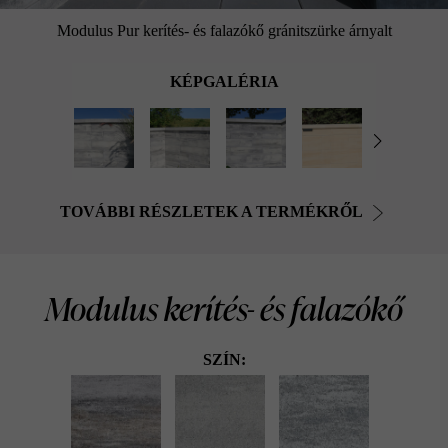
Modulus Pur kerítés- és falazókő gránitszürke árnyalt
KÉPGALÉRIA
TOVÁBBI RÉSZLETEK A TERMÉKRŐL
Modulus kerítés- és falazókő
SZÍN: