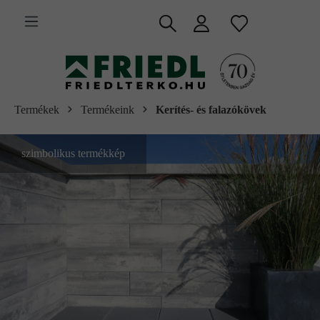
 fő tartalomra
Termékek
Termékeink
Kerítés- és falazókövek
szimbolikus termékkép