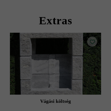
Kérjük, vegye figyelembe a lerakási útmutatókat és a
termék adatlapokat az építési tanácsok/szerviz menüpont
Extras
alatt.
Vágási költség