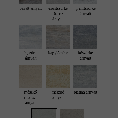
bazalt árnyalt
ezüstszürke
gránitszürke
nüansz-
árnyalt
árnyalt
jégszürke
kagylómész
kőszürke
árnyalt
árnyalt
mészkő
mészkő
platina árnyalt
nüansz-
árnyalt
árnyalt