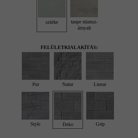
taupe nüansz-
szürke
árnyalt
FELÜLETKIALAKÍTÁS:
Pur
Natur
Linear
Style
Grip
Deko