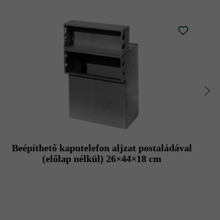
Beépíthető kaputelefon aljzat postaládával
(előlap nélkül) 26×44×18 cm