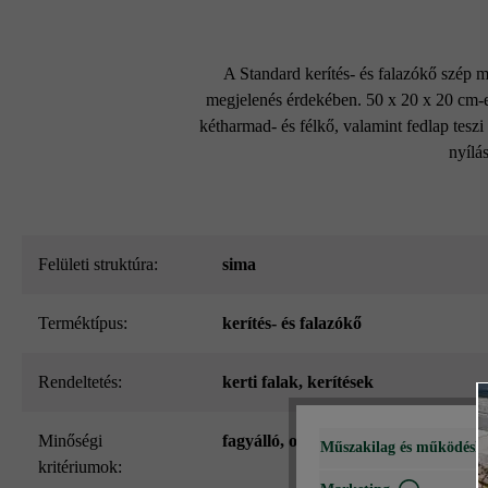
A Standard kerítés- és falazókő szép m
megjelenés érdekében. 50 x 20 x 20 cm-es
kétharmad- és félkő, valamint fedlap teszi
nyílás
Felületi struktúra:
sima
Terméktípus:
kerítés- és falazókő
Rendeltetés:
kerti falak
, kerítések
Minőségi
fagyálló, olvasztószer használata ne
Műszakilag és működéshe
kritériumok: