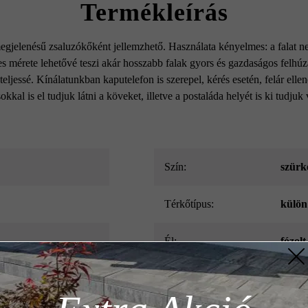
Termékleírás
egjelenésű zsaluzókőként jellemzhető. Használata kényelmes: a falat ne
 mérete lehetővé teszi akár hosszabb falak gyors és gazdaságos felhúzás
 teljessé. Kínálatunkban kaputelefon is szerepel, kérés esetén, felár el
okkal is el tudjuk látni a köveket, illetve a postaláda helyét is ki tudjuk
Szín:
szürk
Térkőtípus:
külön
él:
fózolt
m ajánlott
z szükséges