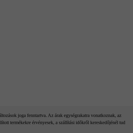
változások joga fenntartva. Az árak egységrakatra vonatkoznak, az
ított termékekre érvényesek, a szállítási időkről kereskedőjénél tud