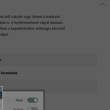
m kell vakolni vagy festeni a rendezett
át is. A kerítésrendszert vágott harmad-,
lenében a kaputelefonhoz szükséges kivezető
 vágni.
e
 formátum
Aktív
Inaktív