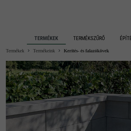
 fő tartalomra
TERMÉKEK
TERMÉKSZŰRŐ
ÉPÍT
Termékek
Termékeink
Kerítés- és falazókövek