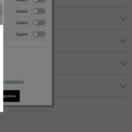
Inaktív
Inaktív
Inaktív
 történő impregnálását javasolja (ez felár
, és elkerülje a színek egy helyre való
alatt.
bi információ
.
ási szélesség miatt valamivel rövidebbek
n.
lfogadása