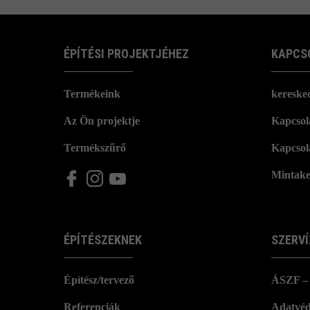
ÉPÍTÉSI PROJEKTJÉHEZ
KAPCS
Termékeink
kereske
Az Ön projektje
Kapcsola
Termékszűrő
Kapcsol
Mintake
ÉPÍTÉSZEKNEK
SZERVÍ
Építész/tervező
ÁSZF – 
Referenciák
Adatvéd