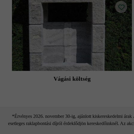
Vágási költség
*Érvényes 2026. november 30-ig, ajánlott kiskereskedelmi árak Áf
esetleges raklapbontási díjról érdeklődjön kereskedőinknél. Az akci