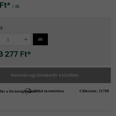
t‎‎‎*
/ db
ég
g
db
3 277 Ft*
Keressen egy kereskedőt a közelben
Oldal nyomtatása
Cikkszám:
21768
ás a kívánságlistához