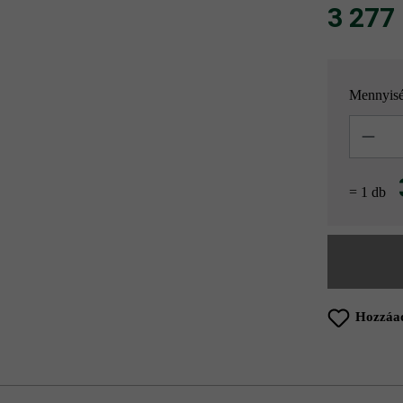
3 277 F
Mennyis
Mennyisé
= 1 db
Hozzáad