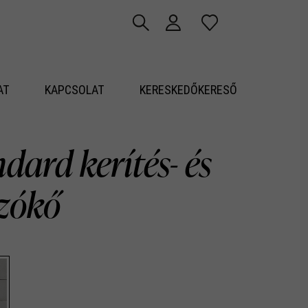
AT
KAPCSOLAT
KERESKEDŐKERESŐ
dard kerítés- és
azókő