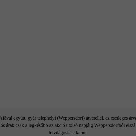
ával együtt, gyár telephelyi (Weppersdorf) átvétellel, az esetleges ár
ós árak csak a legkésőbb az akció utolsó napjáig Weppersdorfból elszáll
felvilágosítást kapni.