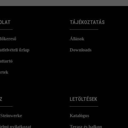
OLAT
TÁJÉKOZTATÁS
dőkereső
Állások
tfelvételi űrlap
Downloads
attartó
rtek
Z
LETÖLTÉSEK
Steinwerke
Katalógus
elmi nyilatkozat
Terasz és balkon