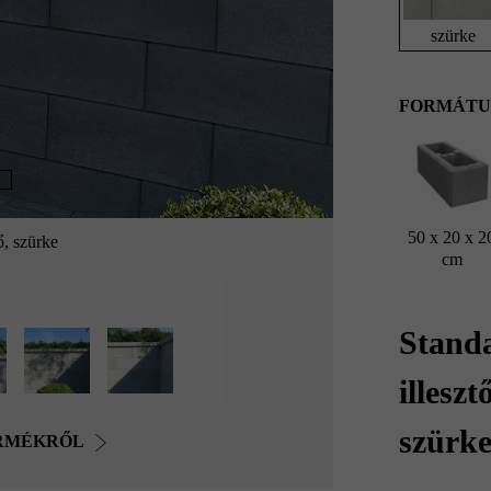
szürke
FORMÁTU
50 x 20 x 2
ő, szürke
cm
Standa
illesz
szürk
ERMÉKRŐL