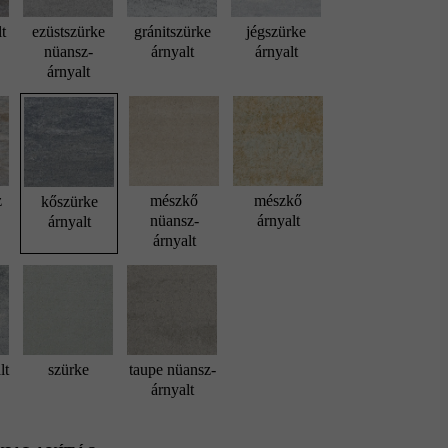
lt
ezüstszürke
gránitszürke
jégszürke
nüansz-
árnyalt
árnyalt
árnyalt
z
mészkő
mészkő
kőszürke
nüansz-
árnyalt
árnyalt
árnyalt
lt
szürke
taupe nüansz-
árnyalt