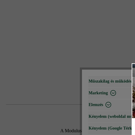
Műszakilag és működéshe
Marketing
Elemzés
Kényelem (weboldal műk
Kényelem (Google Térké
A Modulus Pur kerítés- és falazókő mo