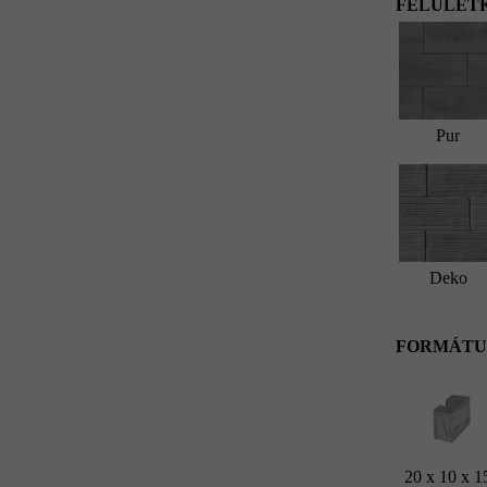
FELÜLETK
Pur
Deko
FORMÁTU
20 x 10 x 1