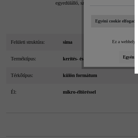
egyedülálló, szabadalmaztatott kőrendszern
Egyéni cookie elfogadá
Felületi struktúra:
sima
Ez a webhely c
Egyéni b
Terméktípus:
kerítés- és falazókő
Térkőtípus:
külön formátum
él:
mikro-éltöréssel