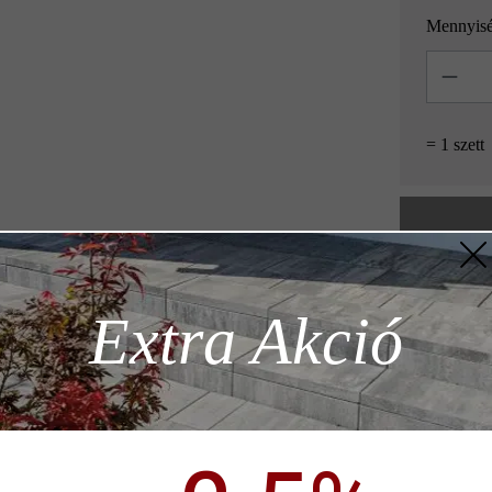
Mennyis
Mennyisé
= 1 szett
Hozzáad
z szükséges
Extra Akció
Termékleírás
ödése)
p)
dern hosszúságával és gyönyörű árnyékolásával, gazdag kidolgozottság