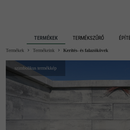
 fő tartalomra
TERMÉKEK
TERMÉKSZŰRŐ
ÉPÍT
Termékek
Termékeink
Kerítés- és falazókövek
szimbolikus termékkép