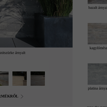
bazalt árnya
kagylómés
nitszürke árnyalt
platina árnya
ERMÉKRŐL