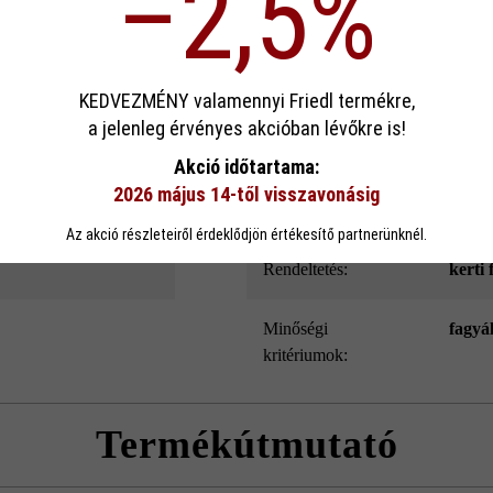
–2,5%
ek köszönhető. Emellett a Modulus Pur kerítés- és falazókő speciális l
és belső oldala.
sa
KEDVEZMÉNY valamennyi Friedl termékre,
a jelenleg érvényes akcióban lévőkre is!
Szín:
kőszü
ookie-kat használ, hogy a lehető legjobb funkcionalitást kínálja Önnek...
Továb
Akció időtartama:
2026 május 14-től visszavonásig
eállítások
Csak funkcionális cookie elfogadása
Minden cookie e
Felületkialakítás:
Style
Az akció részleteiről érdeklődjön értékesítő partnerünknél.
Rendeltetés:
kerti 
Minőségi
fagyá
kritériumok:
Termékútmutató