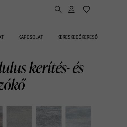
AT
KAPCSOLAT
KERESKEDŐKERESŐ
lus kerítés- és
azókő