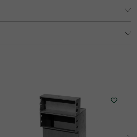
színárnyalatot érjünk el, és elkerüljük a
epes platina fedlap áll rendelkezésre (fedlap
 történő impregnálását javasolja (ez felár
alatt.