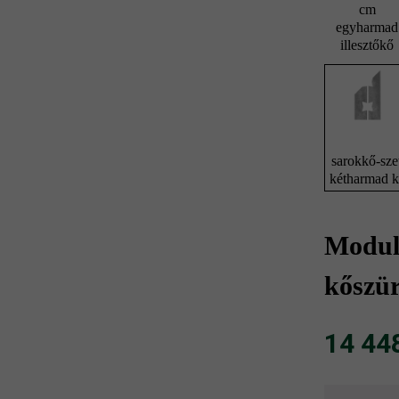
cm
egyharmad
illesztőkő
sarokkő-sze
kétharmad 
Modulu
kőszür
14 448 