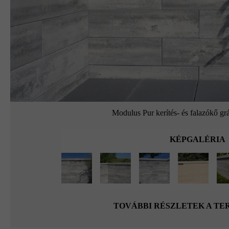
Modulus Pur kerítés- és falazókő grá
KÉPGALÉRIA
TOVÁBBI RÉSZLETEK A T