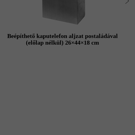
Beépíthető kaputelefon aljzat postaládával
(előlap nélkül) 26×44×18 cm