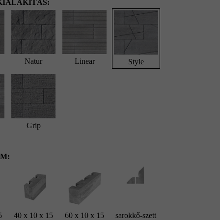
IALAKÍTÁS:
Natur
Linear
Style
Grip
M:
5
40 x 10 x 15
60 x 10 x 15
sarokkő-szett