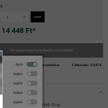
ég
g
szett
14 448 Ft*
Keressen egy kereskedőt a közelben
Aktív
Oldal nyomtatása
Cikkszám:
231074
ás a kívánságlistához
Inaktív
Inaktív
Inaktív
Inaktív
ával igazán mély benyomást kelt. Ez az