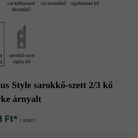
cm kétharmad
cm normálkő
egyharmad kő
illesztőkő
sarokkő-szett
tt
egész kő
kő
s Style sarokkő-szett 2/3 kő
ke árnyalt
Ft‎‎‎*
/ szett