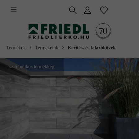
 fő tartalomra
Termékek
Termékeink
Kerítés- és falazókövek
szimbolikus termékkép