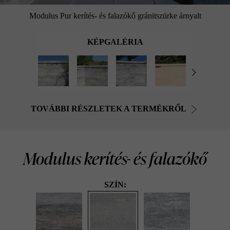
Modulus Pur kerítés- és falazókő gránitszürke árnyalt
KÉPGALÉRIA
TOVÁBBI RÉSZLETEK A TERMÉKRŐL
Modulus kerítés- és falazókő
SZÍN: