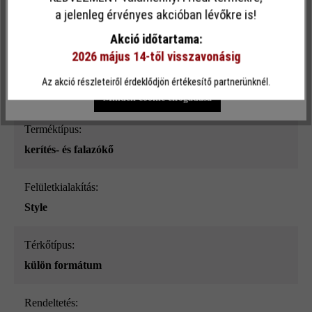
Ez a webhely cookie-kat használ, hogy a lehető legjobb
a jelenleg érvényes akcióban lévőkre is!
Felületi struktúra:
funkcionalitást kínálja Önnek...
További információ
.
sima
Akció időtartama:
2026 május 14-től visszavonásig
Egyéni beállítások
Csak funkcionális cookie elfogadása
Szín:
Az akció részleteiről érdeklődjön értékesítő partnerünknél.
ezüstszürke nüansz-árnyalt_ModulusPur
Minden cookie elfogadása
Terméktípus:
kerítés- és falazókő
Felületkialakítás:
Style
Térkőtípus:
külön formátum
Rendeltetés: