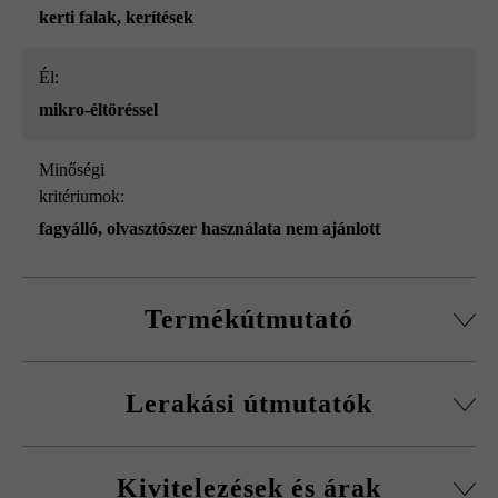
kerti falak
, kerítések
él:
mikro-éltöréssel
Minőségi
kritériumok:
fagyálló, olvasztószer használata nem ajánlott
Termékútmutató
Normálkőből készült építőelemrendszer, vágott passzív
Lerakási útmutatók
kövekkel, sarokkő-szettel és fedőlapokkal.
Körbefutó fazettálás normálkőnél
A fagykár elkerülése érdekében be kell tartani a
Falakhoz és kerítésekhez, valamint előfalazáshoz
Kivitelezések és árak
kitöltőbeton javasolt betonminőségét.