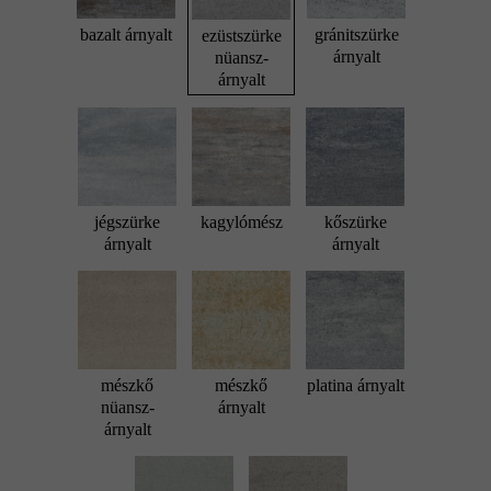
bazalt árnyalt
gránitszürke
ezüstszürke
árnyalt
nüansz-
árnyalt
jégszürke
kagylómész
kőszürke
árnyalt
árnyalt
mészkő
mészkő
platina árnyalt
nüansz-
árnyalt
árnyalt