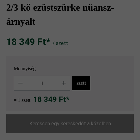
2/3 kő ezüstszürke nüansz-
árnyalt
18 349 Ft‎‎‎*
/ szett
Mennyiség
Mennyiség
szett
18 349 Ft*
= 1 szett
Keressen egy kereskedőt a közelben