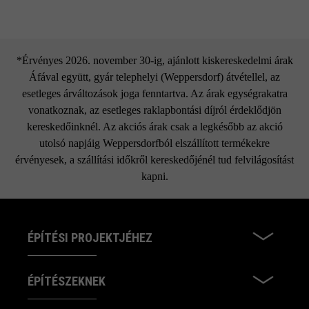
*Érvényes 2026. november 30-ig, ajánlott kiskereskedelmi árak
Áfával együtt, gyár telephelyi (Weppersdorf) átvétellel, az
esetleges árváltozások joga fenntartva. Az árak egységrakatra
vonatkoznak, az esetleges raklapbontási díjról érdeklődjön
kereskedőinknél. Az akciós árak csak a legkésőbb az akció
utolsó napjáig Weppersdorfból elszállított termékekre
érvényesek, a szállítási időkről kereskedőjénél tud felvilágosítást
kapni.
ÉPÍTÉSI PROJEKTJÉHEZ
ÉPÍTÉSZEKNEK