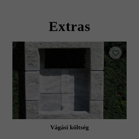
kövekkel együtt szállítható).
Kérjük, vegye figyelembe a lerakási útmutatókat és a
termék adatlapokat az építési tanácsok/szerviz menüpont
Extras
alatt.
Vágási költség