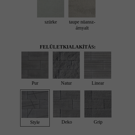
szürke
taupe nüansz-
árnyalt
FELÜLETKIALAKÍTÁS:
Pur
Natur
Linear
Deko
Grip
Style