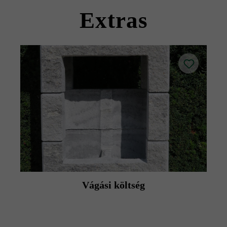
termék adatlapokat az építési tanácsok/szerviz menüpont
Extras
alatt.
Vágási költség