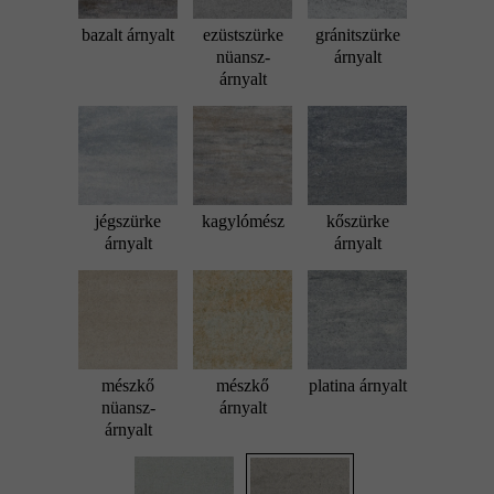
bazalt árnyalt
ezüstszürke
gránitszürke
nüansz-
árnyalt
árnyalt
jégszürke
kagylómész
kőszürke
árnyalt
árnyalt
mészkő
mészkő
platina árnyalt
nüansz-
árnyalt
árnyalt