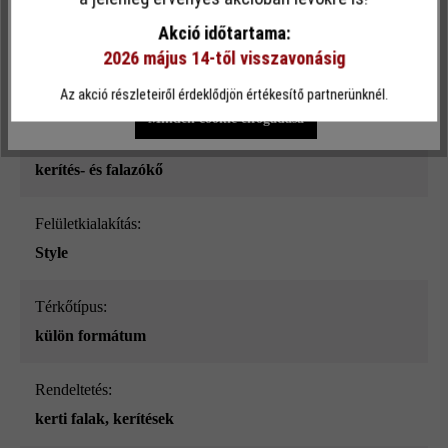
sima
funkcionalitást kínálja Önnek...
További információ
.
Akció időtartama:
2026 május 14-től visszavonásig
Szín:
Egyéni beállítások
Csak funkcionális cookie elfogadása
taupe nüansz-árnyalt_ModulusPur
Az akció részleteiről érdeklődjön értékesítő partnerünknél.
Minden cookie elfogadása
Terméktípus:
kerítés- és falazókő
Felületkialakítás:
Style
Térkőtípus:
külön formátum
Rendeltetés:
kerti falak
, kerítések