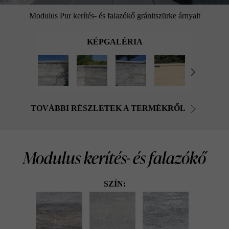
Modulus Pur kerítés- és falazókő gránitszürke árnyalt
KÉPGALÉRIA
TOVÁBBI RÉSZLETEK A TERMÉKRŐL
Modulus kerítés- és falazókő
SZÍN: