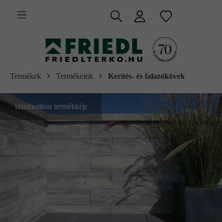
 fő tartalomra
Termékek
Termékeink
Kerítés- és falazókövek
szimbolikus termékkép