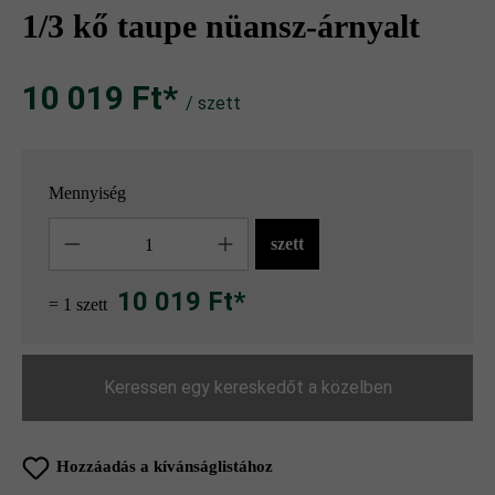
1/3 kő taupe nüansz-árnyalt
10 019 Ft‎‎‎*
/ szett
Mennyiség
Mennyiség
szett
10 019 Ft*
= 1 szett
Keressen egy kereskedőt a közelben
Hozzáadás a kívánságlistához