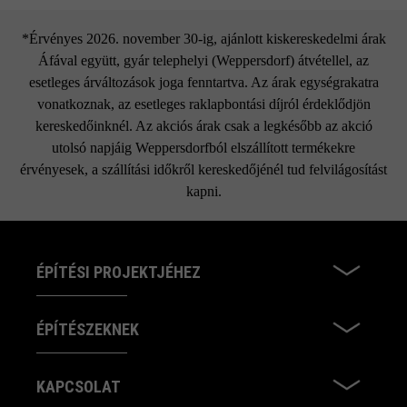
*Érvényes 2026. november 30-ig, ajánlott kiskereskedelmi árak
Áfával együtt, gyár telephelyi (Weppersdorf) átvétellel, az
esetleges árváltozások joga fenntartva. Az árak egységrakatra
vonatkoznak, az esetleges raklapbontási díjról érdeklődjön
kereskedőinknél. Az akciós árak csak a legkésőbb az akció
utolsó napjáig Weppersdorfból elszállított termékekre
érvényesek, a szállítási időkről kereskedőjénél tud felvilágosítást
kapni.
ÉPÍTÉSI PROJEKTJÉHEZ
ÉPÍTÉSZEKNEK
KAPCSOLAT