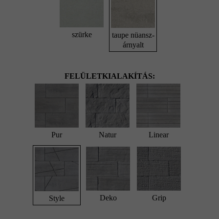
szürke
taupe nüansz-
árnyalt
FELÜLETKIALAKÍTÁS:
Pur
Natur
Linear
Deko
Grip
Style