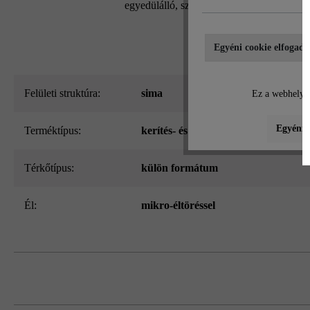
egyedülálló, szabadalmaztatott kőrendszern
Egyéni cookie elfogadá
Felületi struktúra:
sima
Ez a webhely c
Egyéni b
Terméktípus:
kerítés- és falazókő
Térkőtípus:
külön formátum
él:
mikro-éltöréssel