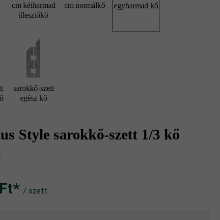
cm kétharmad
cm normálkő
egyharmad kő
illesztőkő
t
sarokkő-szett
kő
egész kő
s Style sarokkő-szett 1/3 kő
e
t‎‎‎*
/ szett