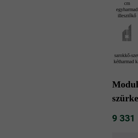
cm
egyharmad
illesztőkő
sarokkő-szet
kétharmad 
Modulu
szürk
9 331 F