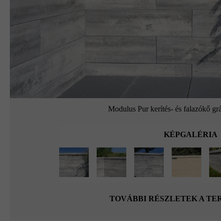
Modulus Pur kerítés- és falazókő grá
KÉPGALÉRIA
TOVÁBBI RÉSZLETEK A T