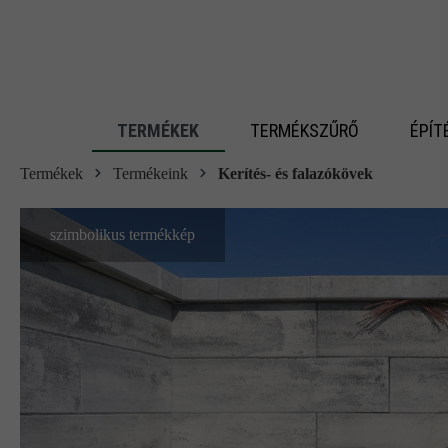
 fő tartalomra
TERMÉKEK
TERMÉKSZŰRŐ
ÉPÍT
Termékek
Termékeink
Kerítés- és falazókövek
szimbolikus termékkép