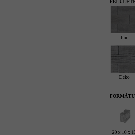
FELÜLETK
Pur
Deko
FORMÁTU
20 x 10 x 1