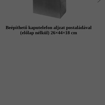
Beépíthető kaputelefon aljzat postaládával
(előlap nélkül) 26×44×18 cm