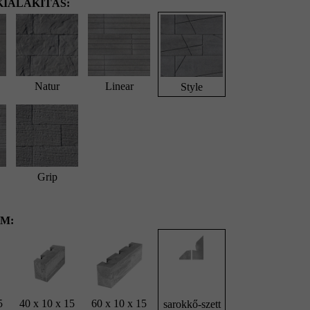
IALAKÍTÁS:
Natur
Linear
Style
Grip
M:
5
40 x 10 x 15
60 x 10 x 15
sarokkő-szett