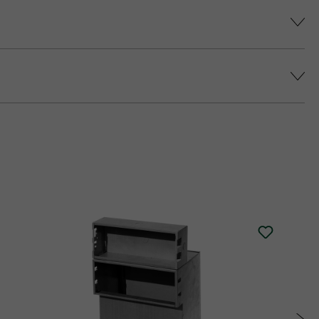
színárnyalatot érjünk el, és elkerüljük a
epes platina fedlap áll rendelkezésre (fedlap
 történő impregnálását javasolja (ez felár
alatt.