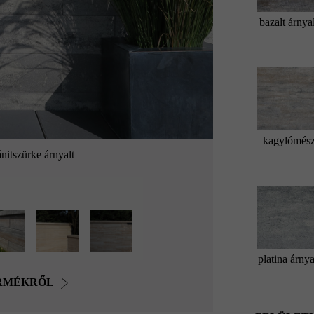
bazalt árnya
kagylómés
nitszürke árnyalt
platina árnya
ERMÉKRŐL