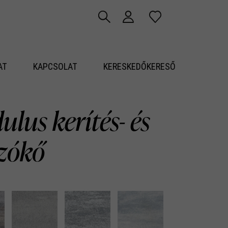
AT
KAPCSOLAT
KERESKEDŐKERESŐ
lus kerítés- és
azókő