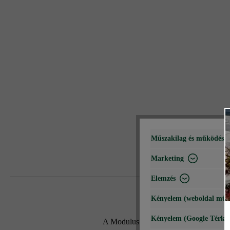
Műszakilag és működéshe
Marketing
Elemzés
Kényelem (weboldal műk
Kényelem (Google Térké
A Modulus Pur kerítés- és falazókő mo