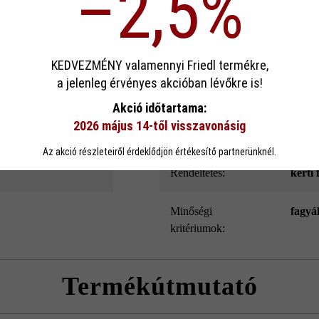
–2,5%
ek köszönhető. Emellett a Modulus Pur kerítés- és falazókő speciális l
és belső oldala.
sa
KEDVEZMÉNY valamennyi Friedl termékre,
a jelenleg érvényes akcióban lévőkre is!
Szín:
szür
ookie-kat használ, hogy a lehető legjobb funkcionalitást kínálja Önnek...
Továb
Akció időtartama:
2026 május 14-től visszavonásig
eállítások
Csak funkcionális cookie elfogadása
Minden cookie e
Felületkialakítás:
Style
Az akció részleteiről érdeklődjön értékesítő partnerünknél.
Rendeltetés:
kerti 
Minőségi
fagyá
kritériumok:
Termékútmutató