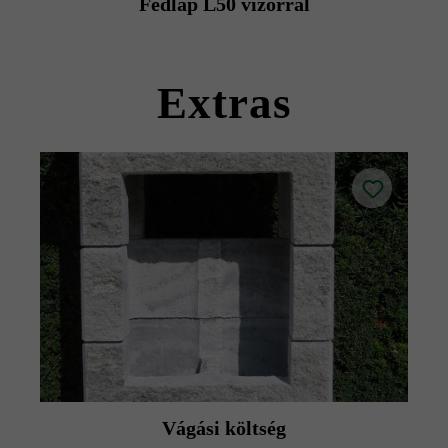
Fedlap L50 vízorral
kövekkel együtt szállítható).
Kérjük, vegye figyelembe a lerakási útmutatókat és a
termék adatlapokat az építési tanácsok/szerviz menüpont
Extras
alatt.
Vágási költség