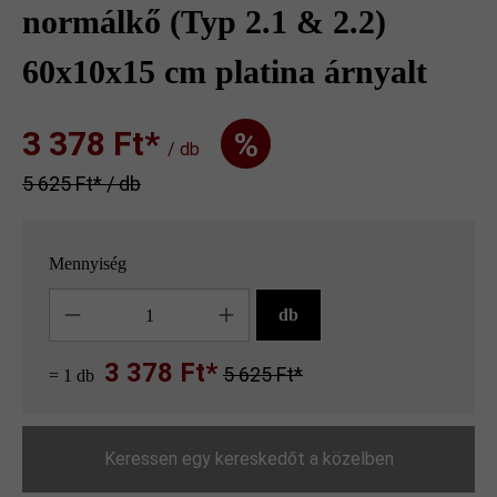
normálkő (Typ 2.1 & 2.2)
60x10x15 cm platina árnyalt
3 378 Ft‎‎‎*
%
/ db
5 625 Ft‎‎‎* / db
Mennyiség
Mennyiség
db
3 378 Ft*
5 625 Ft*
= 1 db
Keressen egy kereskedőt a közelben