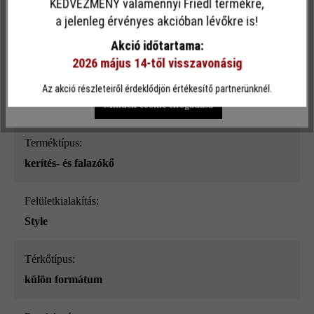
KEDVEZMÉNY valamennyi Friedl termékre,
Ez a webhely cookie-kat használ, hogy a lehető legjobb
a jelenleg érvényes akcióban lévőkre is!
Felületi struktúra:
funkcionalitást kínálja Önnek...
További információ
.
Akció időtartama:
sima
2026 május 14-től visszavonásig
Egyéni beállítások
Csak funkcionális cookie elfogadása
Szín:
Az akció részleteiről érdeklődjön értékesítő partnerünknél.
platina árnyalt_ModulusPur
Minden cookie elfogadása
Terméktípus:
kerítés- és falazókő
Felületkialakítás:
Style
Térkőtípus:
külön formátum