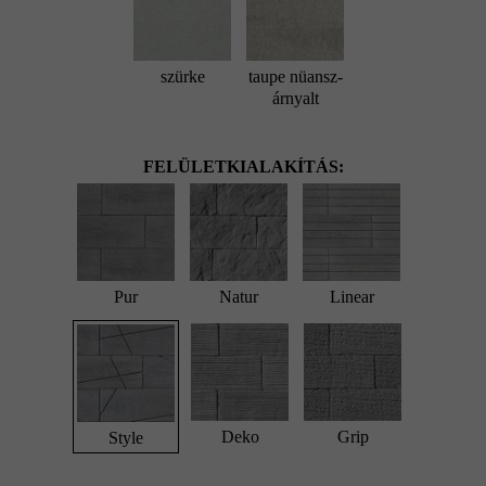
szürke
taupe nüansz-
árnyalt
FELÜLETKIALAKÍTÁS:
Pur
Natur
Linear
Deko
Grip
Style