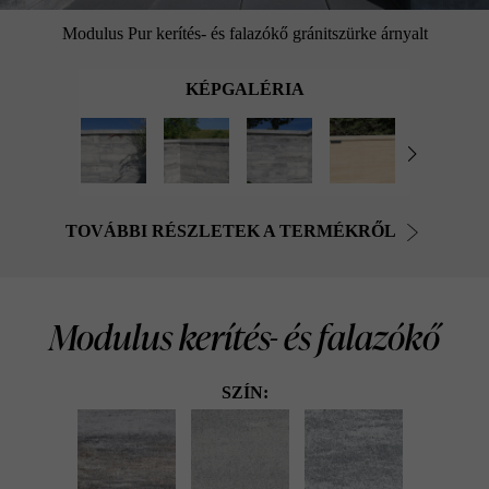
Modulus Pur kerítés- és falazókő gránitszürke árnyalt
KÉPGALÉRIA
TOVÁBBI RÉSZLETEK A TERMÉKRŐL
Modulus kerítés- és falazókő
SZÍN: