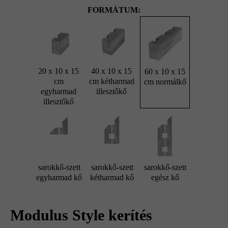
FORMÁTUM:
20 x 10 x 15
40 x 10 x 15
60 x 10 x 15
cm
cm kétharmad
cm normálkő
egyharmad
illesztőkő
illesztőkő
sarokkő-szett
sarokkő-szett
sarokkő-szett
egyharmad kő
kétharmad kő
egész kő
Modulus Style kerítés