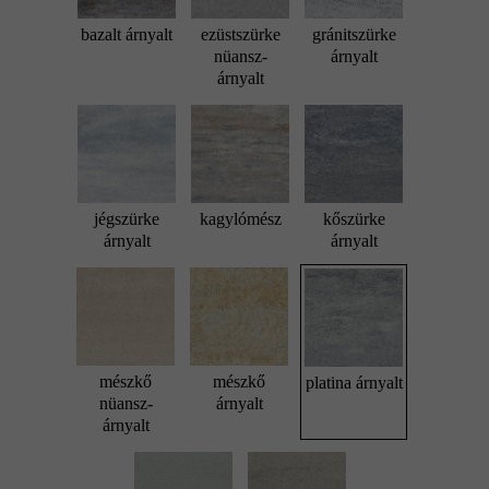
bazalt árnyalt
ezüstszürke
gránitszürke
nüansz-
árnyalt
árnyalt
jégszürke
kagylómész
kőszürke
árnyalt
árnyalt
mészkő
mészkő
platina árnyalt
nüansz-
árnyalt
árnyalt