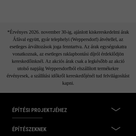
*Érvényes 2026. november 30-ig, ajánlott kiskereskedelmi árak
Áfával együtt, gyár telephelyi (Weppersdorf) átvétellel, az
esetleges árváltozások joga fenntartva. Az árak egységrakatra
vonatkoznak, az esetleges raklapbontási díjról érdeklődjön
kereskedőinknél. Az akciós árak csak a legkésőbb az akció
utolsó napjáig Weppersdorfból elszállított termékekre
érvényesek, a szállítási időkről kereskedőjénél tud felvilágosítást
kapni.
ÉPÍTÉSI PROJEKTJÉHEZ
ÉPÍTÉSZEKNEK