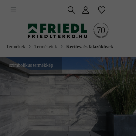
 fő tartalomra
Termékek
Termékeink
Kerítés- és falazókövek
szimbolikus termékkép