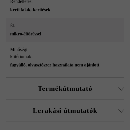
Rendeltetés:
kerti falak
, kerítések
él:
mikro-éltöréssel
Minőségi
kritériumok:
fagyálló, olvasztószer használata nem ajánlott
Termékútmutató
Normálkőből készült építőelemrendszer, vágott passzív
Lerakási útmutatók
kövekkel, sarokkő-szettel és fedőlapokkal.
Körbefutó fazettálás normálkőnél
A fagykár elkerülése érdekében be kell tartani a
Falakhoz és kerítésekhez, valamint előfalazáshoz