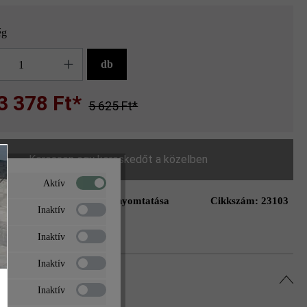
ég
g
db
3 378 Ft*
5 625 Ft*
Keressen egy kereskedőt a közelben
Aktív
Oldal nyomtatása
Cikkszám:
23103
ás a kívánságlistához
Inaktív
Inaktív
Inaktív
Inaktív