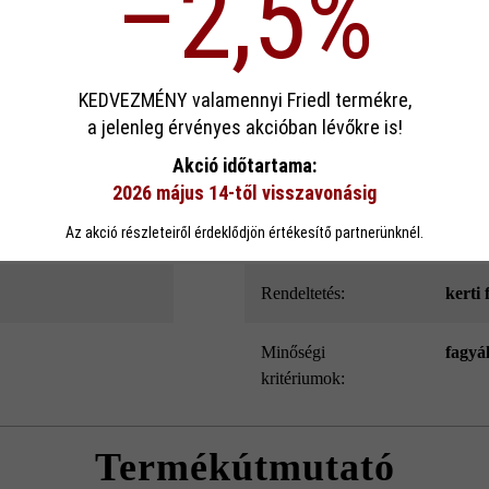
–2,5%
dern hosszúságával és gyönyörű árnyékolásával, gazdag kidolgozottság
ek köszönhető. Emellett a Modulus Pur kerítés- és falazókő speciális l
és belső oldala.
sa
KEDVEZMÉNY valamennyi Friedl termékre,
a jelenleg érvényes akcióban lévőkre is!
ookie-kat használ, hogy a lehető legjobb funkcionalitást kínálja Önnek...
Továb
Akció időtartama:
Szín:
mészk
2026 május 14-től visszavonásig
eállítások
Csak funkcionális cookie elfogadása
Minden cookie e
Az akció részleteiről érdeklődjön értékesítő partnerünknél.
Felületkialakítás:
Style
Rendeltetés:
kerti 
Minőségi
fagyá
kritériumok:
Termékútmutató