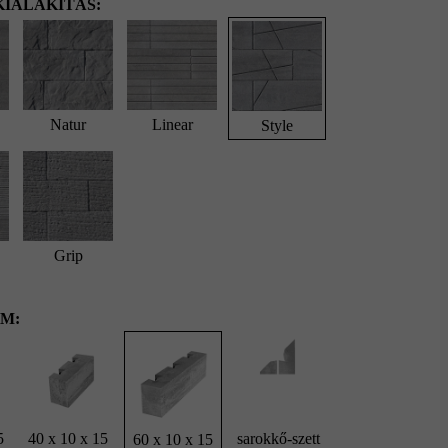
IALAKÍTÁS:
Natur
Linear
Style
Grip
M:
5
40 x 10 x 15
sarokkő-szett
60 x 10 x 15