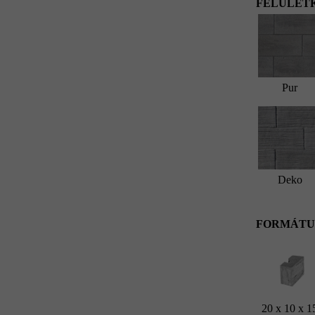
FELÜLETK
Pur
Deko
FORMÁTU
20 x 10 x 1