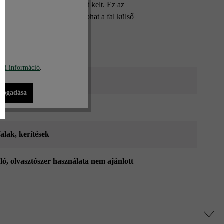
ával igazán mély benyomást kelt. Ez az
erakásával más-más színt kaphat a fal külső
bi információ
.
ő árnyalt_ModulusPur
lfogadása
falak
, kerítések
lló, olvasztószer használata nem ajánlott