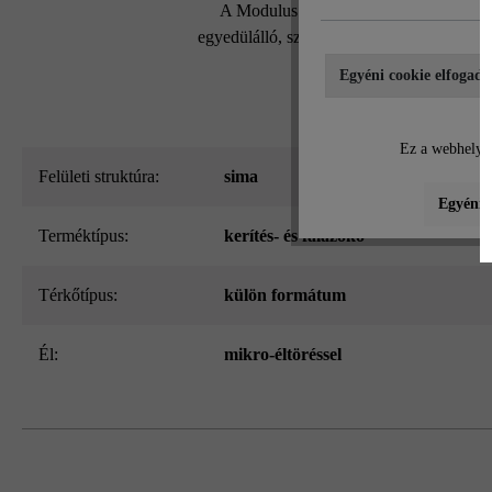
A Modulus Pur kerítés- és falazókő mo
egyedülálló, szabadalmaztatott kőrendszern
Egyéni cookie elfogadá
Ez a webhely c
Felületi struktúra:
sima
Egyéni b
Terméktípus:
kerítés- és falazókő
Térkőtípus:
külön formátum
él:
mikro-éltöréssel