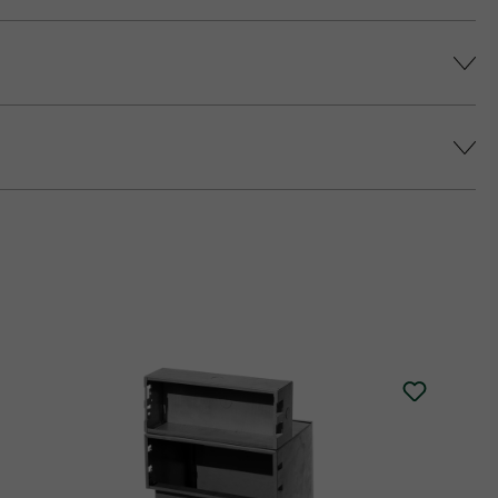
színárnyalatot érjünk el, és elkerüljük a
epes platina fedlap áll rendelkezésre (fedlap
 történő impregnálását javasolja (ez felár
alatt.