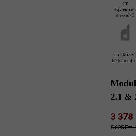
cm
egyharmad
illesztőkő
sarokkő-szet
kétharmad 
Modulu
2.1 & 
3 378 F
5 625 Ft‎‎‎* 