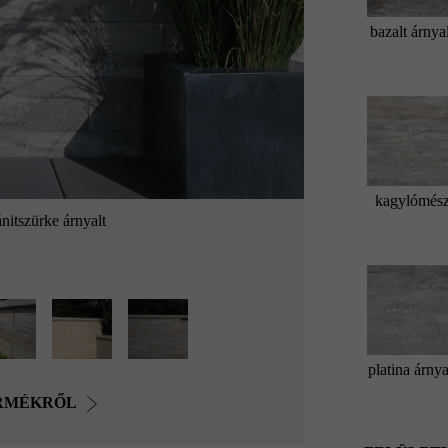
bazalt árnya
kagylómés
nitszürke árnyalt
platina árnya
ERMÉKRŐL