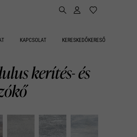
AT
KAPCSOLAT
KERESKEDŐKERESŐ
lus kerítés- és
azókő