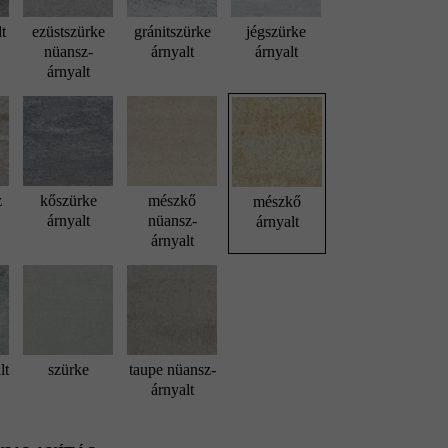
lt
ezüstszürke
gránitszürke
jégszürke
nüansz-
árnyalt
árnyalt
árnyalt
z
kőszürke
mészkő
mészkő
árnyalt
nüansz-
árnyalt
árnyalt
lt
szürke
taupe nüansz-
árnyalt