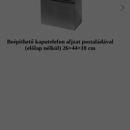
Beépíthető kaputelefon aljzat postaládával
(előlap nélkül) 26×44×18 cm