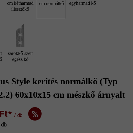
cm kétharmad
egyharmad kő
cm normálkő
illesztőkő
t
sarokkő-szett
kő
egész kő
s Style kerítés normálkő (Typ
2.2) 60x10x15 cm mészkő árnyalt
t‎‎‎*
%
/ db
/ db