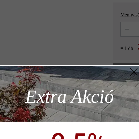
Mennyis
Mennyisé
= 1 db
z szükséges
Extra Akció
Hozzáad
ödése)
Termékleírás
p)