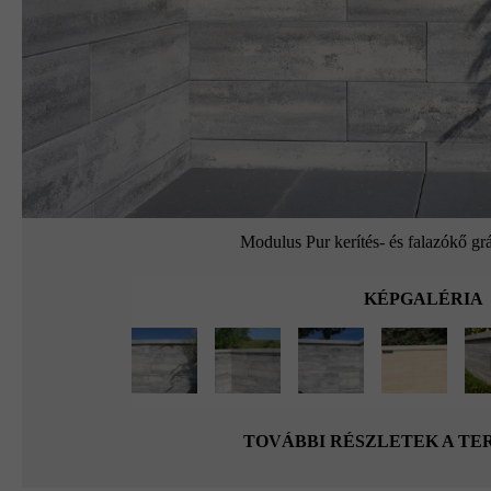
Modulus Pur kerítés- és falazókő grá
KÉPGALÉRIA
TOVÁBBI RÉSZLETEK A T