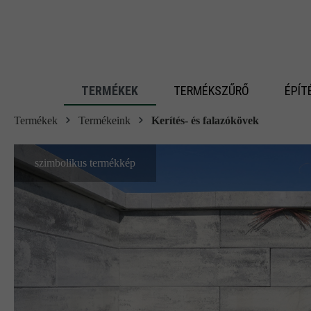
 fő tartalomra
TERMÉKEK
TERMÉKSZŰRŐ
ÉPÍT
Termékek
Termékeink
Kerítés- és falazókövek
szimbolikus termékkép