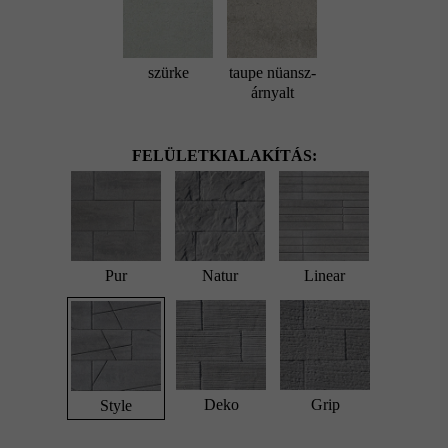
szürke
taupe nüansz-
árnyalt
FELÜLETKIALAKÍTÁS:
Pur
Natur
Linear
Deko
Grip
Style