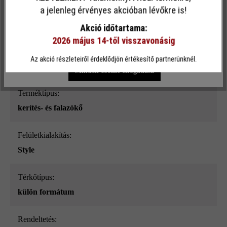
Ez a webhely cookie-kat használ, hogy a lehető legjobb
a jelenleg érvényes akcióban lévőkre is!
Felületi struktúra:
funkcionalitást kínálja Önnek...
További információ
.
sima
Akció időtartama:
2026 május 14-től visszavonásig
Egyéni beállítások
Csak funkcionális cookie elfogadása
Szín:
Az akció részleteiről érdeklődjön értékesítő partnerünknél.
mészkő nüansz-árnyalt_ModulusPur
Minden cookie elfogadása
Terméktípus:
kerítés- és falazókő
Felületkialakítás:
Style
Térkőtípus:
külön formátum
Rendeltetés: