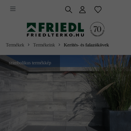
 fő tartalomra
Termékek
Termékeink
Kerítés- és falazókövek
szimbolikus termékkép