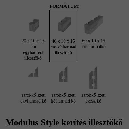
FORMÁTUM:
20 x 10 x 15
60 x 10 x 15
40 x 10 x 15
cm
cm normálkő
cm kétharmad
egyharmad
illesztőkő
illesztőkő
sarokkő-szett
sarokkő-szett
sarokkő-szett
egyharmad kő
kétharmad kő
egész kő
Modulus Style kerítés illesztőkő