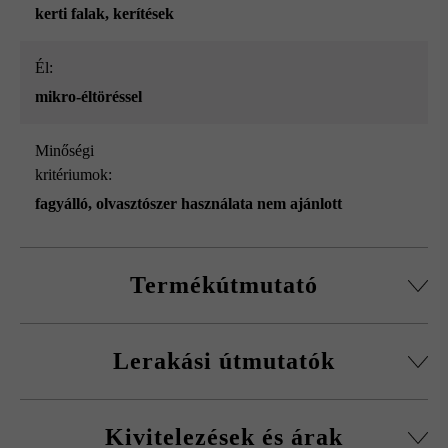
kerti falak
, kerítések
él:
mikro-éltöréssel
Minőségi
kritériumok:
fagyálló, olvasztószer használata nem ajánlott
Termékútmutató
Normálkőből készült építőelemrendszer, vágott passzív
Lerakási útmutatók
kövekkel, sarokkő-szettel és fedőlapokkal.
Körbefutó fazettálás normálkőnél
A fagykár elkerülése érdekében be kell tartani a
Falakhoz és kerítésekhez, valamint előfalazáshoz
Kivitelezések és árak
kitöltőbeton javasolt betonminőségét.