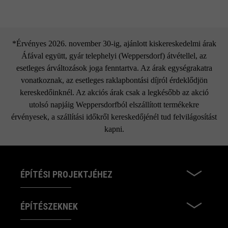
*Érvényes 2026. november 30-ig, ajánlott kiskereskedelmi árak
Áfával együtt, gyár telephelyi (Weppersdorf) átvétellel, az
esetleges árváltozások joga fenntartva. Az árak egységrakatra
vonatkoznak, az esetleges raklapbontási díjról érdeklődjön
kereskedőinknél. Az akciós árak csak a legkésőbb az akció
utolsó napjáig Weppersdorfból elszállított termékekre
érvényesek, a szállítási időkről kereskedőjénél tud felvilágosítást
kapni.
ÉPÍTÉSI PROJEKTJÉHEZ
ÉPÍTÉSZEKNEK