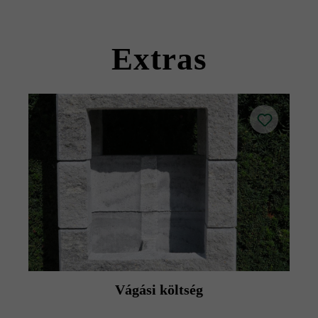
Kérjük, vegye figyelembe a lerakási útmutatókat és a
termék adatlapokat az építési tanácsok/szerviz menüpont
Extras
alatt.
Vágási költség