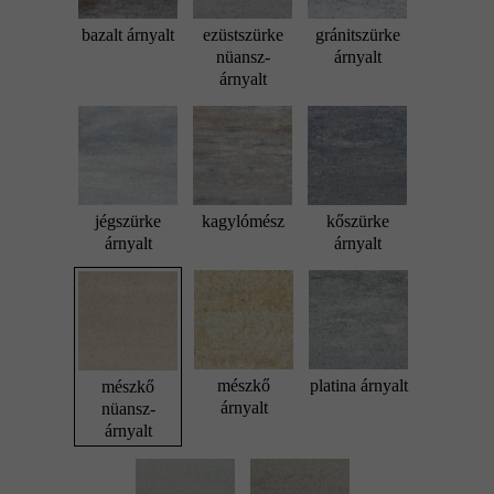
bazalt árnyalt
ezüstszürke
gránitszürke
nüansz-
árnyalt
árnyalt
jégszürke
kagylómész
kőszürke
árnyalt
árnyalt
mészkő
platina árnyalt
mészkő
árnyalt
nüansz-
árnyalt