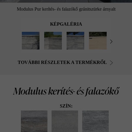
Modulus Pur kerítés- és falazókő gránitszürke árnyalt
KÉPGALÉRIA
TOVÁBBI RÉSZLETEK A TERMÉKRŐL
Modulus kerítés- és falazókő
SZÍN: