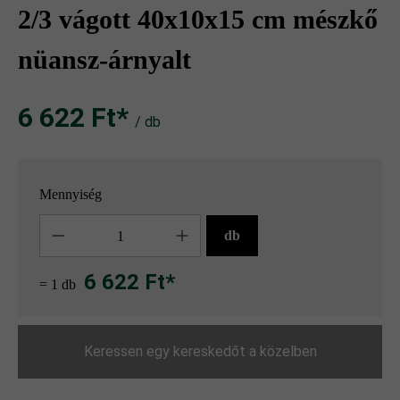
2/3 vágott 40x10x15 cm mészkő
nüansz-árnyalt
6 622 Ft‎‎‎*
/ db
Mennyiség
Mennyiség
db
6 622 Ft*
= 1 db
Keressen egy kereskedőt a közelben