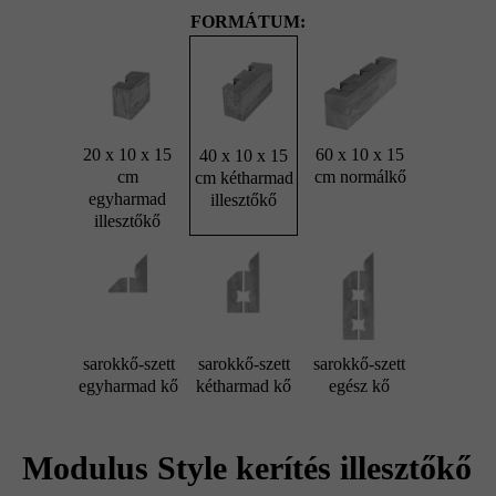
FORMÁTUM:
20 x 10 x 15
60 x 10 x 15
40 x 10 x 15
cm
cm normálkő
cm kétharmad
egyharmad
illesztőkő
illesztőkő
sarokkő-szett
sarokkő-szett
sarokkő-szett
egyharmad kő
kétharmad kő
egész kő
Modulus Style kerítés illesztőkő