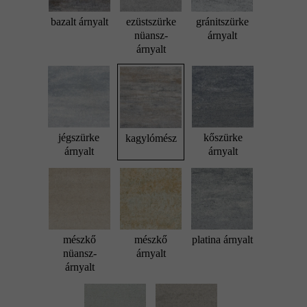
bazalt árnyalt
ezüstszürke
gránitszürke
nüansz-
árnyalt
árnyalt
jégszürke
kőszürke
kagylómész
árnyalt
árnyalt
mészkő
mészkő
platina árnyalt
nüansz-
árnyalt
árnyalt