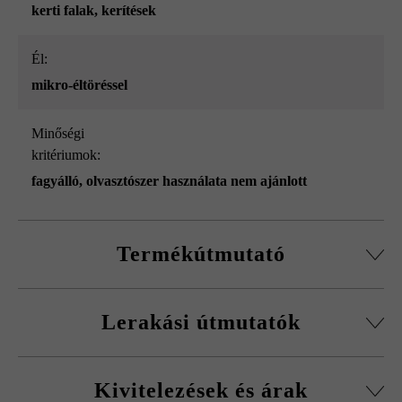
kerti falak
, kerítések
él:
mikro-éltöréssel
Minőségi
kritériumok:
fagyálló, olvasztószer használata nem ajánlott
Termékútmutató
Normálkőből készült építőelemrendszer, vágott passzív
Lerakási útmutatók
kövekkel, sarokkő-szettel és fedőlapokkal.
Körbefutó fazettálás normálkőnél
A fagykár elkerülése érdekében be kell tartani a
Falakhoz és kerítésekhez, valamint előfalazáshoz
Kivitelezések és árak
kitöltőbeton javasolt betonminőségét.