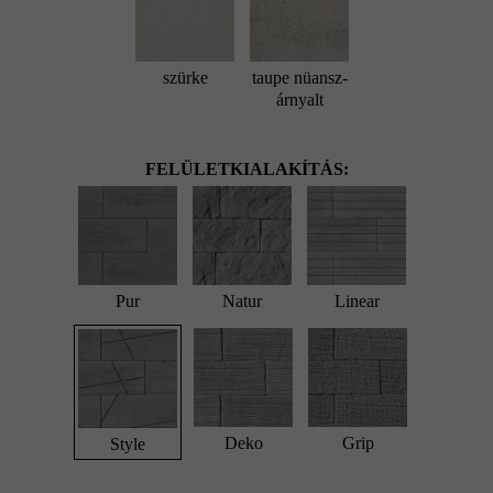
szürke
taupe nüansz-
árnyalt
FELÜLETKIALAKÍTÁS:
Pur
Natur
Linear
Deko
Grip
Style