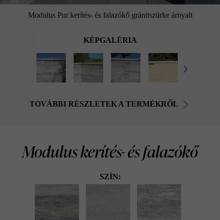
Modulus Pur kerítés- és falazókő gránitszürke árnyalt
KÉPGALÉRIA
TOVÁBBI RÉSZLETEK A TERMÉKRŐL
Modulus kerítés- és falazókő
SZÍN: