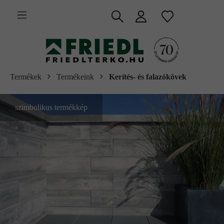
 fő tartalomra
Termékek
Termékeink
Kerítés- és falazókövek
szimbolikus termékkép