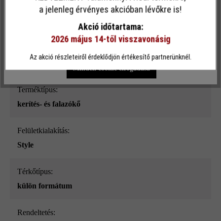
Ez a webhely cookie-kat használ, hogy a lehető legjobb
Felületi struktúra:
a jelenleg érvényes akcióban lévőkre is!
funkcionalitást kínálja Önnek...
További információ
.
sima
Akció időtartama:
2026 május 14-től visszavonásig
Egyéni beállítások
Csak funkcionális cookie elfogadása
Szín:
Az akció részleteiről érdeklődjön értékesítő partnerünknél.
kagylómész_ModulusPur
Minden cookie elfogadása
Terméktípus:
kerítés- és falazókő
Felületkialakítás:
Style
Térkőtípus:
külön formátum
Rendeltetés: