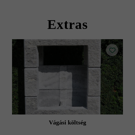
Kérjük, vegye figyelembe a lerakási útmutatókat és a
termék adatlapokat az építési tanácsok/szerviz menüpont
Extras
alatt.
Vágási költség