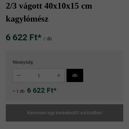
2/3 vágott 40x10x15 cm
kagylómész
6 622 Ft‎‎‎*
/ db
Mennyiség
Mennyiség
db
6 622 Ft*
= 1 db
Keressen egy kereskedőt a közelben