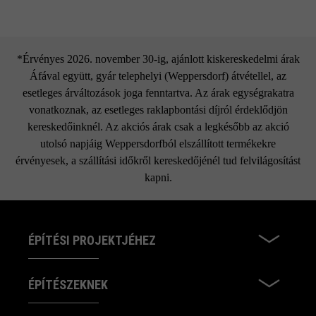
*Érvényes 2026. november 30-ig, ajánlott kiskereskedelmi árak
Áfával együtt, gyár telephelyi (Weppersdorf) átvétellel, az
esetleges árváltozások joga fenntartva. Az árak egységrakatra
vonatkoznak, az esetleges raklapbontási díjról érdeklődjön
kereskedőinknél. Az akciós árak csak a legkésőbb az akció
utolsó napjáig Weppersdorfból elszállított termékekre
érvényesek, a szállítási időkről kereskedőjénél tud felvilágosítást
kapni.
ÉPÍTÉSI PROJEKTJÉHEZ
ÉPÍTÉSZEKNEK