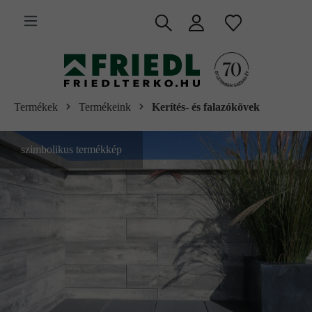
 fő tartalomra
Termékek
Termékeink
Kerítés- és falazókövek
szimbolikus termékkép