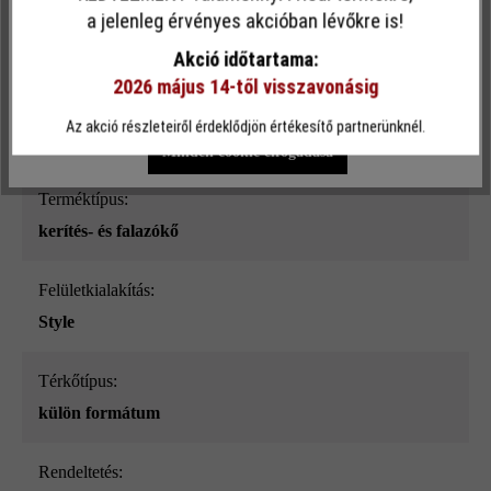
Ez a webhely cookie-kat használ, hogy a lehető legjobb
Felületi struktúra:
a jelenleg érvényes akcióban lévőkre is!
funkcionalitást kínálja Önnek...
További információ
.
sima
Akció időtartama:
2026 május 14-től visszavonásig
Egyéni beállítások
Csak funkcionális cookie elfogadása
Szín:
Az akció részleteiről érdeklődjön értékesítő partnerünknél.
gránitszürke árnyalt_ModulusPur
Minden cookie elfogadása
Terméktípus:
kerítés- és falazókő
Felületkialakítás:
Style
Térkőtípus:
külön formátum
Rendeltetés: