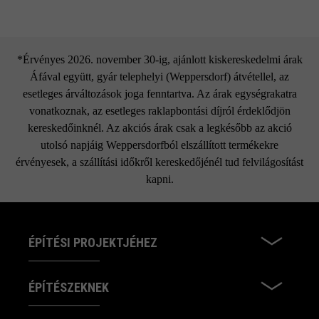
*Érvényes 2026. november 30-ig, ajánlott kiskereskedelmi árak
Áfával együtt, gyár telephelyi (Weppersdorf) átvétellel, az
esetleges árváltozások joga fenntartva. Az árak egységrakatra
vonatkoznak, az esetleges raklapbontási díjról érdeklődjön
kereskedőinknél. Az akciós árak csak a legkésőbb az akció
utolsó napjáig Weppersdorfból elszállított termékekre
érvényesek, a szállítási időkről kereskedőjénél tud felvilágosítást
kapni.
ÉPÍTÉSI PROJEKTJÉHEZ
ÉPÍTÉSZEKNEK