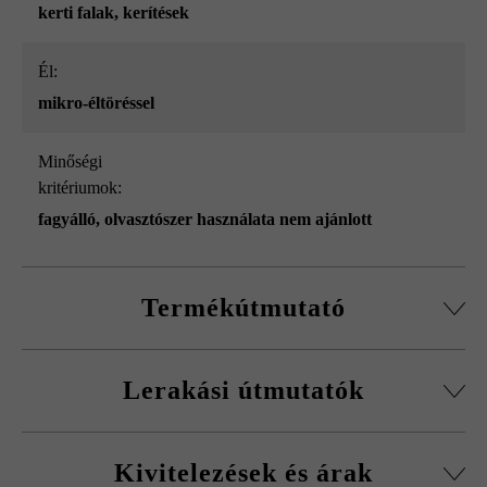
kerti falak
, kerítések
él:
mikro-éltöréssel
Minőségi
kritériumok:
fagyálló, olvasztószer használata nem ajánlott
Termékútmutató
Normálkőből készült építőelemrendszer, vágott passzív
Lerakási útmutatók
kövekkel, sarokkő-szettel és fedőlapokkal.
Körbefutó fazettálás normálkőnél
A fagykár elkerülése érdekében be kell tartani a
Falakhoz és kerítésekhez, valamint előfalazáshoz
Kivitelezések és árak
kitöltőbeton javasolt betonminőségét.