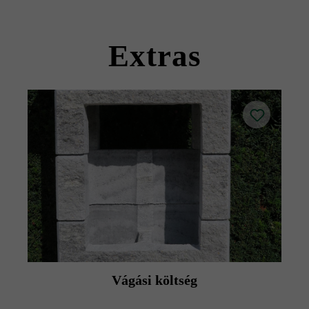
Kérjük, vegye figyelembe a lerakási útmutatókat és a
termék adatlapokat az építési tanácsok/szerviz menüpont
Extras
alatt.
Vágási költség