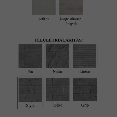
szürke
taupe nüansz-
árnyalt
FELÜLETKIALAKÍTÁS:
Pur
Natur
Linear
Deko
Grip
Style