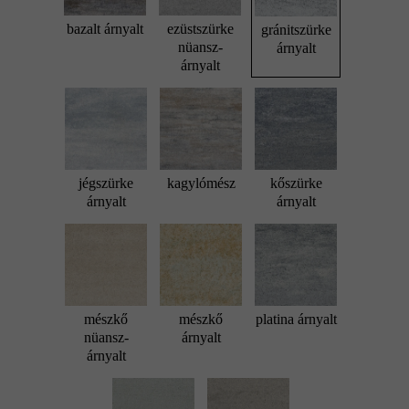
bazalt árnyalt
ezüstszürke
gránitszürke
nüansz-
árnyalt
árnyalt
jégszürke
kagylómész
kőszürke
árnyalt
árnyalt
mészkő
mészkő
platina árnyalt
nüansz-
árnyalt
árnyalt