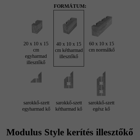
FORMÁTUM:
20 x 10 x 15
60 x 10 x 15
40 x 10 x 15
cm
cm normálkő
cm kétharmad
egyharmad
illesztőkő
illesztőkő
sarokkő-szett
sarokkő-szett
sarokkő-szett
egyharmad kő
kétharmad kő
egész kő
Modulus Style kerítés illesztőkő