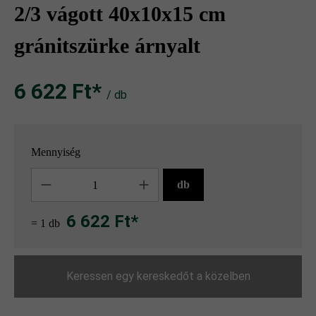
2/3 vágott 40x10x15 cm
gránitszürke árnyalt
6 622 Ft‎‎‎*
/ db
Mennyiség
Mennyiség
db
6 622 Ft*
= 1 db
Keressen egy kereskedőt a közelben