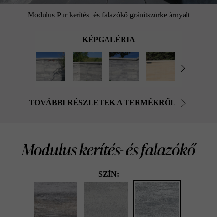
Modulus Pur kerítés- és falazókő gránitszürke árnyalt
KÉPGALÉRIA
TOVÁBBI RÉSZLETEK A TERMÉKRŐL
Modulus kerítés- és falazókő
SZÍN: