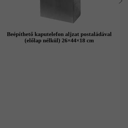
Beépíthető kaputelefon aljzat postaládával
(előlap nélkül) 26×44×18 cm