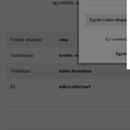
egyedülálló, szabadalmaztatott kőrendszern
Egyéni cookie elfogadá
Felületi struktúra:
sima
Ez a webhely c
Egyéni b
Terméktípus:
kerítés- és falazókő
Térkőtípus:
külön formátum
él:
mikro-éltöréssel