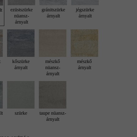
ezüstszürke
gránitszürke
jégszürke
lt
nüansz-
árnyalt
árnyalt
árnyalt
z
kőszürke
mészkő
mészkő
árnyalt
nüansz-
árnyalt
árnyalt
lt
szürke
taupe nüansz-
árnyalt