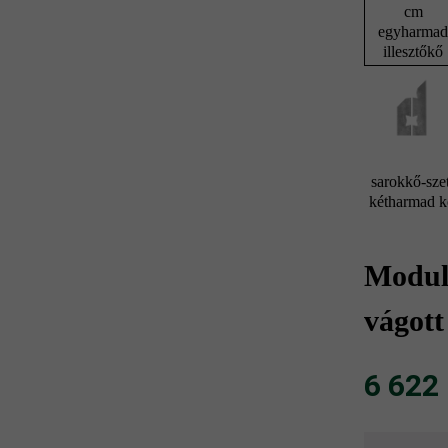
cm
egyharma
illesztőkő
sarokkő-szet
kétharmad 
Modulu
vágott
6 622 F