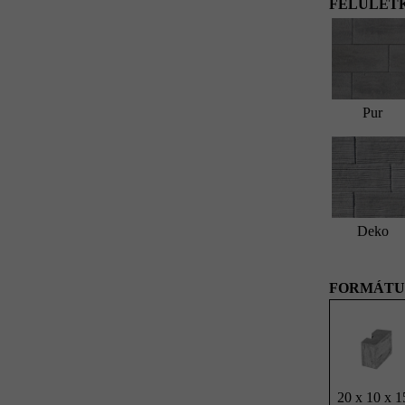
FELÜLETK
Pur
Deko
FORMÁTU
20 x 10 x 1