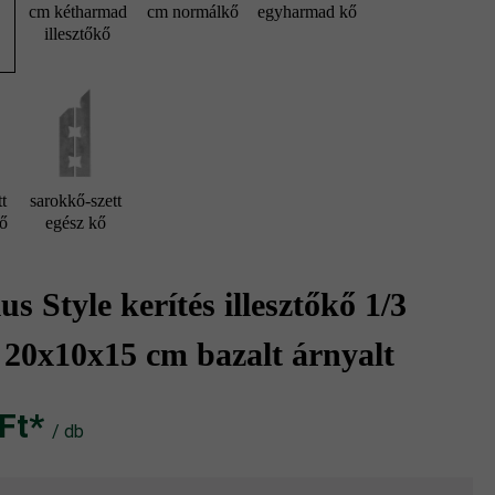
cm kétharmad
cm normálkő
egyharmad kő
illesztőkő
d
t
sarokkő-szett
kő
egész kő
s Style kerítés illesztőkő 1/3
 20x10x15 cm bazalt árnyalt
t‎‎‎*
/ db