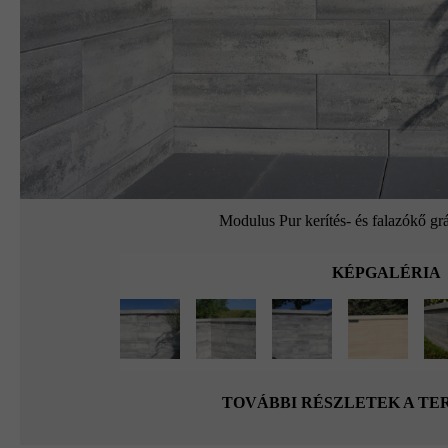
Modulus Pur kerítés- és falazókő grá
KÉPGALÉRIA
TOVÁBBI RÉSZLETEK A T