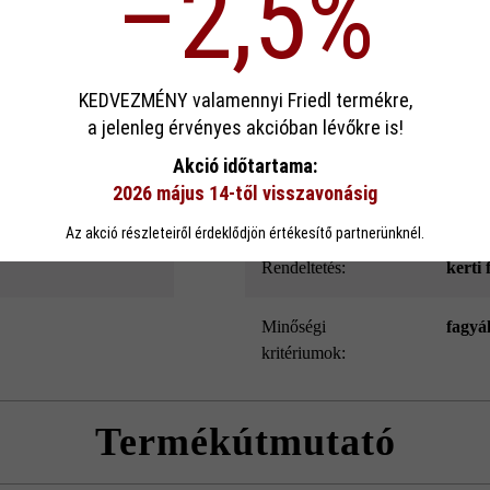
–2,5%
ek köszönhető. Emellett a Modulus Pur kerítés- és falazókő speciális l
és belső oldala.
sa
KEDVEZMÉNY valamennyi Friedl termékre,
a jelenleg érvényes akcióban lévőkre is!
Szín:
bazal
ookie-kat használ, hogy a lehető legjobb funkcionalitást kínálja Önnek...
Továb
Akció időtartama:
2026 május 14-től visszavonásig
eállítások
Csak funkcionális cookie elfogadása
Minden cookie e
Felületkialakítás:
Style
Az akció részleteiről érdeklődjön értékesítő partnerünknél.
Rendeltetés:
kerti 
Minőségi
fagyá
kritériumok:
Termékútmutató