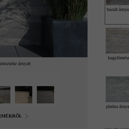
bazalt árnya
kagylómés
nitszürke árnyalt
platina árnya
ERMÉKRŐL