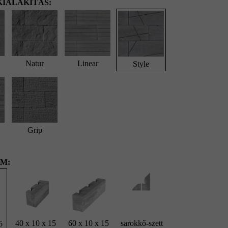
IALAKÍTÁS:
Natur
Linear
Style
Grip
M:
40 x 10 x 15
60 x 10 x 15
sarokkő-szett
5