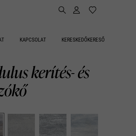
AT
KAPCSOLAT
KERESKEDŐKERESŐ
lus kerítés- és
azókő