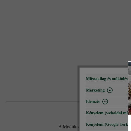
Műszakilag és működéshe
Marketing
Elemzés
Kényelem (weboldal műk
Kényelem (Google Térké
A Modulus Pur kerítés- és falazókő mo