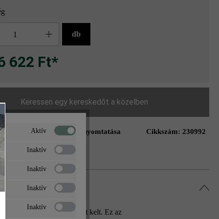
ég
g
db
6 622 Ft*
Keressen egy kereskedőt a közelben
Aktív
Oldal nyomtatása
Cikkszám:
230992
ás a kívánságlistához
Inaktív
Inaktív
Inaktív
Inaktív
ával igazán mély benyomást kelt. Ez az