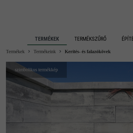
 fő tartalomra
TERMÉKEK
TERMÉKSZŰRŐ
ÉPÍT
Termékek
Termékeink
Kerítés- és falazókövek
szimbolikus termékkép