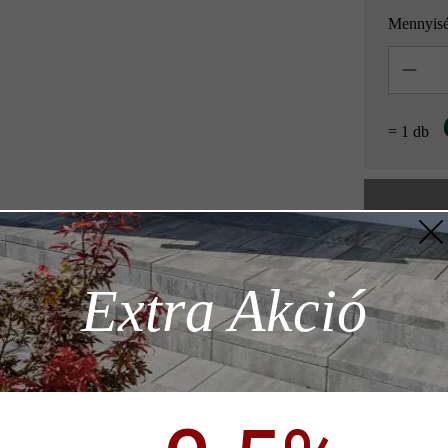
Mennyis
Mennyisé
= 1 db
Hozzáad
z szükséges
Extra Akció
Termékleírás
ödése)
p)
dern hosszúságával és gyönyörű árnyékolásával, gazdag kidolgozottság