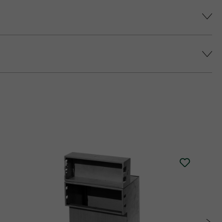
színárnyalatot érjünk el, és elkerüljük a
epes platina fedlap áll rendelkezésre (fedlap
 történő impregnálását javasolja (ez felár
alatt.