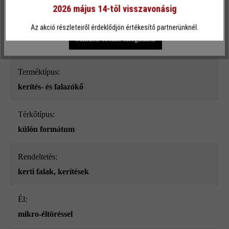
sima
2026 május 14-től visszavonásig
Egyéni beállítások
Csak funkcionális cookie elfogadása
Az akció részleteiről érdeklődjön értékesítő partnerünknél.
Szín:
Minden cookie elfogadása
kőszürke árnyalt
Terméktípus:
kerítés- és falazókő
Térkőtípus:
külön formátum
Rendeltetés:
kerti falak
, kerítések
él:
mikro-éltöréssel