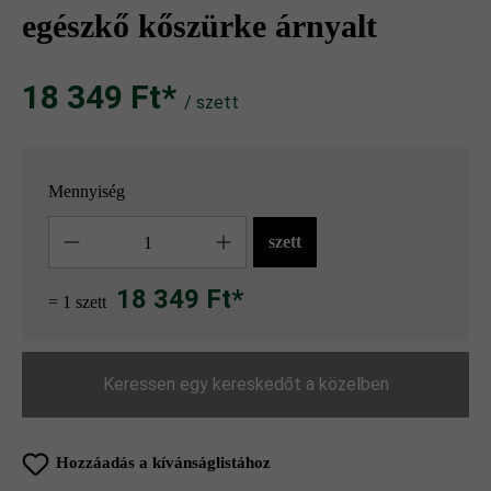
egészkő kőszürke árnyalt
18 349 Ft‎‎‎*
/ szett
Mennyiség
Mennyiség
szett
18 349 Ft*
= 1 szett
Keressen egy kereskedőt a közelben
Hozzáadás a kívánságlistához