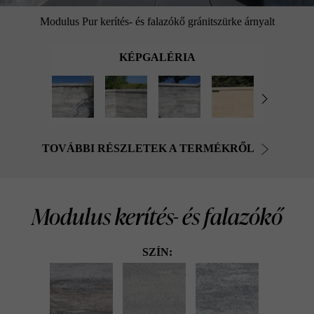
Modulus Pur kerítés- és falazókő gránitszürke árnyalt
KÉPGALÉRIA
TOVÁBBI RÉSZLETEK A TERMÉKRŐL
Modulus kerítés- és falazókő
SZÍN: