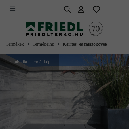
 fő tartalomra
Termékek
Termékeink
Kerítés- és falazókövek
szimbolikus termékkép