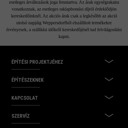
esetleges árváltozások joga fenntartva. Az árak egységrakatra
vonatkoznak, az esetleges raklapbontási díjról érdeklődjön
kereskedőinknél. Az akciós árak csak a legkésőbb az akció
utolsó napjáig Weppersdorfból elszállított termékekre
érvényesek, a szállítási időkről kereskedőjénél tud felvilágosítást
kapni.
ÉPÍTÉSI PROJEKTJÉHEZ
ÉPÍTÉSZEKNEK
KAPCSOLAT
SZERVÍZ