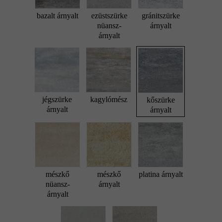
bazalt árnyalt
ezüstszürke
gránitszürke
nüansz-
árnyalt
árnyalt
jégszürke
kagylómész
kőszürke
árnyalt
árnyalt
mészkő
mészkő
platina árnyalt
nüansz-
árnyalt
árnyalt