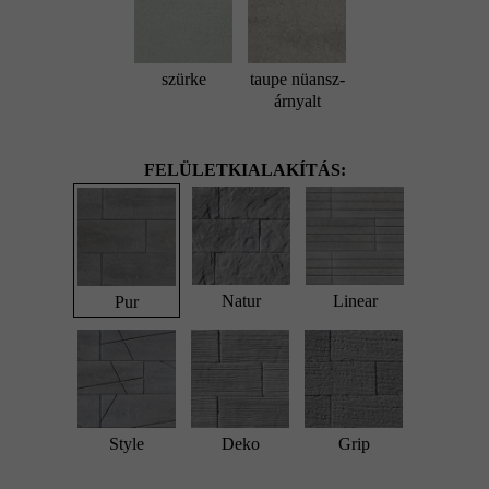
szürke
taupe nüansz-
árnyalt
FELÜLETKIALAKÍTÁS:
Natur
Linear
Pur
Style
Deko
Grip