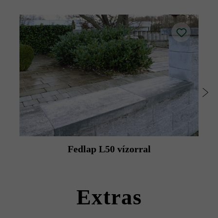
A lehető legjobb színegyenletesség elérése érdekében
illesztőköveket kell vágni.
A különleges építési módnak köszönhetően a kerítések és
falak külső és belső oldala eltérő színűre festhető.
A platina árnyékolt kerítéskőhöz a sötét platina fedlap
érhető el, míg az ezüstszürke árnyalt kerítéskőhöz a
közepes platina fedlap áll rendelkezésre (fedlap nem
elérhető platina árnyékolt és ezüstszürke árnyalt
változatban).
A tisztítás megkönnyítése érdekében a Friedl Steinwerke a
felület utólagos, Duoprotect DP30 impregnálószerrel
történő impregnálását javasolja (ez felár ellenében a
Fedlap L50 vízorral
kövekkel együtt szállítható).
Kérjük, vegye figyelembe a lerakási útmutatókat és a
termék adatlapokat az építési tanácsok/szerviz menüpont
Extras
alatt.