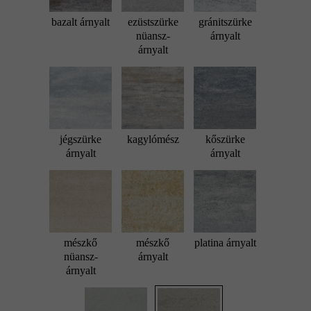
bazalt árnyalt
ezüstszürke
gránitszürke
nüansz-
árnyalt
árnyalt
jégszürke
kagylómész
kőszürke
árnyalt
árnyalt
mészkő
mészkő
platina árnyalt
nüansz-
árnyalt
árnyalt