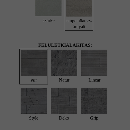
szürke
taupe nüansz-
árnyalt
FELÜLETKIALAKÍTÁS:
Natur
Linear
Pur
Style
Deko
Grip