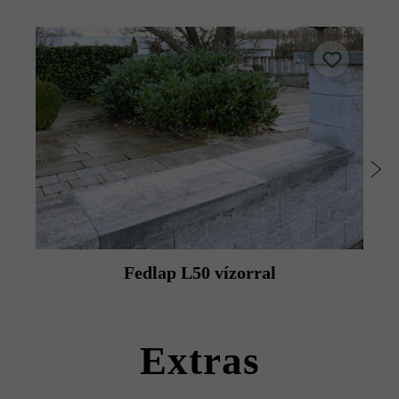
A lehető legjobb színegyenletesség elérése érdekében
illesztőköveket kell vágni.
A különleges építési módnak köszönhetően a kerítések és
falak külső és belső oldala eltérő színűre festhető.
A platina árnyékolt kerítéskőhöz a sötét platina fedlap
érhető el, míg az ezüstszürke árnyalt kerítéskőhöz a
közepes platina fedlap áll rendelkezésre (fedlap nem
elérhető platina árnyékolt és ezüstszürke árnyalt
változatban).
A tisztítás megkönnyítése érdekében a Friedl Steinwerke a
felület utólagos, Duoprotect DP30 impregnálószerrel
történő impregnálását javasolja (ez felár ellenében a
Fedlap L50 vízorral
kövekkel együtt szállítható).
Kérjük, vegye figyelembe a lerakási útmutatókat és a
termék adatlapokat az építési tanácsok/szerviz menüpont
Extras
alatt.