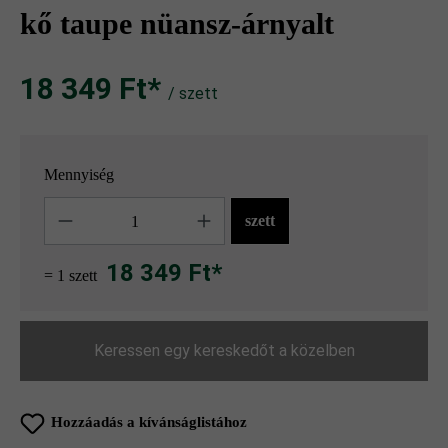
kő taupe nüansz-árnyalt
18 349 Ft‎‎‎*
/ szett
Mennyiség
Mennyiség
szett
18 349 Ft*
= 1 szett
Keressen egy kereskedőt a közelben
Hozzáadás a kívánságlistához