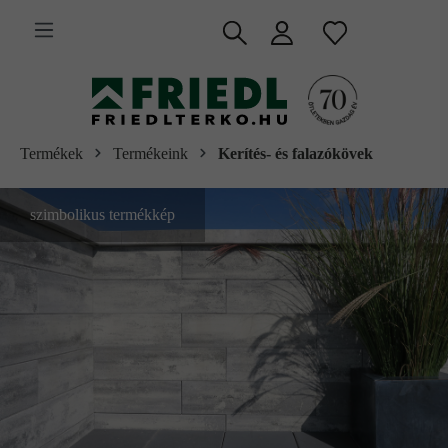
 fő tartalomra
Termékek
Termékeink
Kerítés- és falazókövek
szimbolikus termékkép