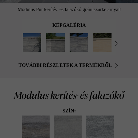
Modulus Pur kerítés- és falazókő gránitszürke árnyalt
KÉPGALÉRIA
TOVÁBBI RÉSZLETEK A TERMÉKRŐL
Modulus kerítés- és falazókő
SZÍN: