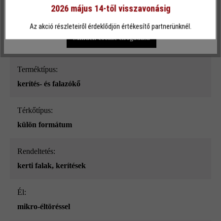
sima
2026 május 14-től visszavonásig
Egyéni beállítások
Csak funkcionális cookie elfogadása
Az akció részleteiről érdeklődjön értékesítő partnerünknél.
Szín:
Minden cookie elfogadása
taupe nüansz-árnyalt
Terméktípus:
kerítés- és falazókő
Térkőtípus:
külön formátum
Rendeltetés:
kerti falak
, kerítések
él:
mikro-éltöréssel