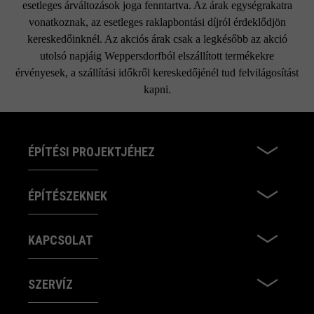
esetleges árváltozások joga fenntartva. Az árak egységrakatra
vonatkoznak, az esetleges raklapbontási díjról érdeklődjön
kereskedőinknél. Az akciós árak csak a legkésőbb az akció
utolsó napjáig Weppersdorfból elszállított termékekre
érvényesek, a szállítási időkről kereskedőjénél tud felvilágosítást
kapni.
ÉPÍTÉSI PROJEKTJÉHEZ
ÉPÍTÉSZEKNEK
KAPCSOLAT
SZERVÍZ